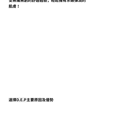
受無痛無創的舒適體驗，輕鬆擁有水嫩彈潤的
肌膚！
選擇
D.E.P
主要原因及優勢