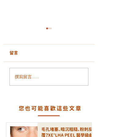
留言
面部鬆弛、輪廓模糊、
毛孔粗大、凹凸洞
撰寫留言......
細紋增加？ALLTIMO 黑
瘡印反覆出現？認
金鈦拉提打造緊緻年輕
一代煥膚科技 LA
輪廓
PEEL 療程
您也可能喜歡這些文章
毛孔堵塞、暗沉粗糙、粉刺反
覆？XE'LHA PEEL 醫學級鹼