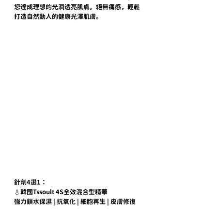
您達成理想的光潤透亮肌膚。絕無痛感，輕鬆
打造自然動人的健康光澤肌膚。
針劑4選1：
💧韓國Tssoult 4S全效混合型精華
強力鎖水保濕 | 抗氧化 | 細胞再生 | 皮膚修復