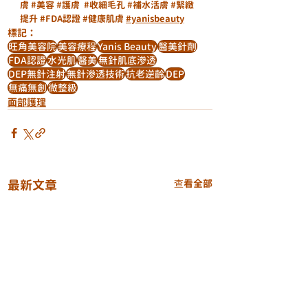
膚
#美容
#護膚
#收細毛孔
#補水活膚
#緊緻
提升
#FDA認證
#健康肌膚
#yanisbeauty
標記：
旺角美容院
美容療程
Yanis Beauty
醫美針劑
FDA認證
水光肌
醫美
無針肌底滲透
DEP無針注射
無針滲透技術
抗老逆齡
DEP
無痛無創
微整級
面部護理
最新文章
查看全部