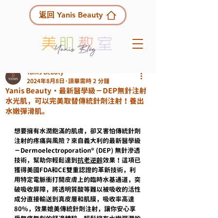
返回 Yanis Beauty
Yanis Beauty
2024年8月8日
讀畢需時 2 分鐘
Yanis Beauty・最新醫學級－DEP無針注射
水光肌，可以完美取替傳統針劑注射！養出
水嫩彈滑肌。
想要擁有水潤飽滿的肌膚，卻又害怕傳統針劑
注射的疼痛與風險？來自義大利的最新醫學級
－Dermoelectroporation®️ (DEP) 無針滲透
技術，幫助你輕鬆達到
抗老逆齡
效果！這項已
獲得美國FDA和CE雙重認證的革新技術，利
用特定電脈衝打開皮膚上的臨時水基通道，突
破吸收屏障，將透明質酸等難以被吸收的活性
成分直接輸送到真皮層和肌膜，吸收率高達
80%，效果媲美傳統針劑注射，讓你安心享