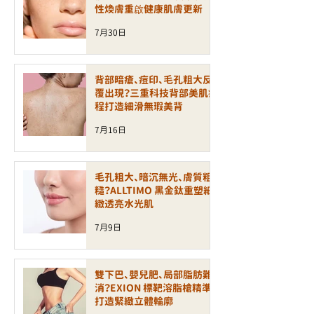
性煥膚重啟健康肌膚更新
7月30日
背部暗瘡、痘印、毛孔粗大反
覆出現？三重科技背部美肌療
程打造細滑無瑕美背
7月16日
毛孔粗大、暗沉無光、膚質粗
糙？ALLTIMO 黑金鈦重塑細
緻透亮水光肌
7月9日
雙下巴、嬰兒肥、局部脂肪難
消？EXION 標靶溶脂槍精準
打造緊緻立體輪廓