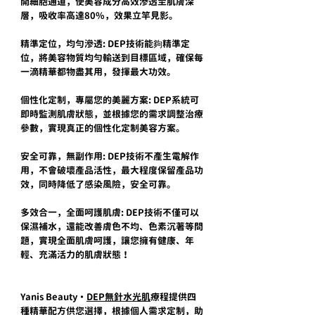
開細胞通道，使美容成分高效滲透至肌膚深
層，吸收率高達80%，效果立竿見影。
精準定位，均勻滲透: DEP技術能夠精準定
位，將美容物質均勻輸送到目標區域，確保每
一滴精華都物盡其用，發揮最大功效。
個性化定制，專屬您的美麗方案: DEP系統可
即時監測肌膚狀態，並根據您的需求調整治療
參數，實現真正的個性化定制美容方案。
安全可靠，無副作用: DEP技術不產生電解作
用，不會破壞產品活性，最大程度保留產品功
效，同時降低了感染風險，安全可靠。
多效合一，全面呵護肌膚: DEP技術不僅可以
保濕補水，還能改善膚色不均、色素沉著等問
題，實現全面肌膚呵護，讓您擁有健康、年
輕、充滿活力的肌膚狀態！
Yanis Beauty・
DEP無針水光肌
療程提供四
種精華配方供您選擇，根據個人需求定制，助