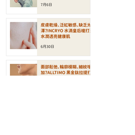
7月6日
皮膚乾燥、泛紅敏感、缺乏光
澤？INCRYO 水滴皇后槍打造
水潤透亮健康肌
6月30日
面部鬆弛、輪廓模糊、細紋增
加？ALLTIMO 黑金鈦拉提打
造緊緻年輕輪廓
6月30日
毛孔粗大、凹凸洞、暗瘡印反
覆出現？認識新一代煥膚科技
LAP PEEL 療程
6月24日