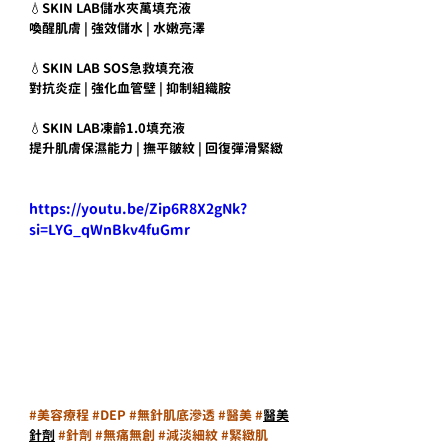
💧SKIN LAB儲水夾萬填充液
喚醒肌膚 | 強效儲水 | 水嫩亮澤
💧SKIN LAB SOS急救填充液
對抗炎症 | 強化血管壁 | 抑制組織胺
💧SKIN LAB凍齡1.0填充液
提升肌膚保濕能力 | 撫平皺紋 | 回復彈滑緊緻
https://youtu.be/Zip6R8X2gNk?
si=LYG_qWnBkv4fuGmr
#美容療程
#DEP
#無針肌底滲透
#醫美
 #
醫美
針劑
#針劑
#無痛無創
#減淡細紋
#緊緻肌