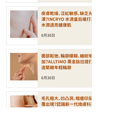
皮膚乾燥、泛紅敏感、缺乏光
澤？INCRYO 水滴皇后槍打造
水潤透亮健康肌
6月30日
面部鬆弛、輪廓模糊、細紋增
加？ALLTIMO 黑金鈦拉提打
造緊緻年輕輪廓
6月30日
毛孔粗大、凹凸洞、暗瘡印反
覆出現？認識新一代煥膚科技
LAP PEEL 療程
6月24日