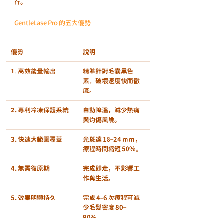
行。
GentleLase Pro 的五大優勢
優勢
說明
1. 高效能量輸出
精準針對毛囊黑色
素，破壞速度快而徹
底。
2. 專利冷凍保護系統
自動降溫，減少熱痛
與灼傷風險。
3. 快速大範圍覆蓋
光斑達 18–24 mm，
療程時間縮短 50%。
4. 無需復原期
完成即走，不影響工
作與生活。
5. 效果明顯持久
完成 4–6 次療程可減
少毛髮密度 80–
90%。