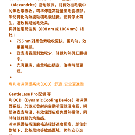
（Alexandrite）雷射波長
，能有效被毛囊中
的黑色素吸收，精準傳遞高能量至毛囊根部，
瞬間轉化為熱能破壞毛囊組織，使其停止再
生，達致長期減毛效果。
與其他常見波長（808 nm 或 1064 nm）相
比：
755 nm 對黑色素吸收更快、更均勻
，效
果更明顯。
對皮膚表層刺激較少
，降低灼熱與紅腫機
率。
光斑更廣，能量輸出穩定
，治療時間更
短。
專利冷凍保護系統（DCD）｜舒適、安全更進階
GentleLase Pro 配備 
專
利 DCD （Dynamic Cooling Device）冷凍保
護系統
，於激光發射前自動噴灑低溫冷霧，瞬
間為表皮降溫，有效保護皮膚免受熱損傷，同
時降低難耐的灼熱感。
冷凍保護技術讓脫毛過程舒適度極高，即使針
對腋下、比基尼線等敏感區域，仍能安心進