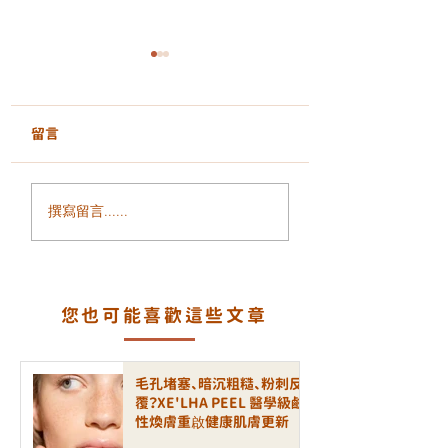
留言
GentleLase Pro
GentleLase Pro
撰寫留言......
755nm｜專業醫學級雷
755nm 永久脫毛
射脫毛，舒適、安全、
何被視為「脫毛黃
長效
準」？
您也可能喜歡這些文章
毛孔堵塞、暗沉粗糙、粉刺反
覆？XE'LHA PEEL 醫學級鹼
性煥膚重啟健康肌膚更新