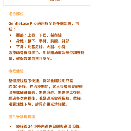
適合部位
GentleLase Pro 適用於全身多個部位，包
括：
面部：上唇、下巴、鬍鬚線
身體：腋下、手臂、胸腹、背部
下身：比基尼線、大腿、小腿
治療師會根據膚色、毛髮粗幼度及部位調整能
量，確保效果自然且安全。
療程體驗
整個療程程序快捷，例如全腿脫毛只需
約 30 分鐘。在治療期間，客人只會感覺輕微
溫熱或細微彈感，無需麻醉、無需停工復原。
經過多次療程後，毛髮逐漸變得稀疏、柔細，
毛囊活性下降，膚質亦更光滑細緻。
脫毛後護理建議
療程後 24 小時內避免日曬與高溫活動。