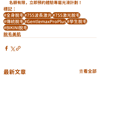
名額有限，立即預約體驗專屬光滑計劃！
標記：
#全身脫毛
#755波長激光
#755激光脫毛
#傳統脫毛
#GentlemaxProPlus
#學生脫毛
#BIKINI脫毛
脱毛美肌
最新文章
查看全部