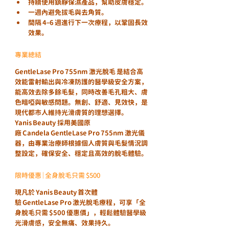
持續使用鎮靜保濕產品，幫助皮膚穩定。
一週內避免拔毛與去角質。
間隔 4–6 週進行下一次療程，以鞏固長效
效果。
專業總結
GentleLase Pro 755nm 激光脫毛
 是結合高
效能雷射輸出與冷凍防護的醫學級安全方案，
能高效去除多餘毛髮，同時改善毛孔粗大、膚
色暗啞與敏感問題。無創、舒適、見效快，是
現代都市人維持光滑膚質的理想選擇。
Yanis Beauty
 採用美國原
廠 Candela GentleLase Pro 755nm 激光儀
器，由專業治療師根據個人膚質與毛髮情況調
整設定，確保安全、穩定且高效的脫毛體驗。
限時優惠｜全身脫毛只需 $500
現凡於 
Yanis Beauty
 首次體
驗 GentleLase Pro 激光脫毛療程，可享「
全
身脫毛只需 $500 優惠價
」，輕鬆體驗醫學級
光滑膚感，安全無痛、效果持久。