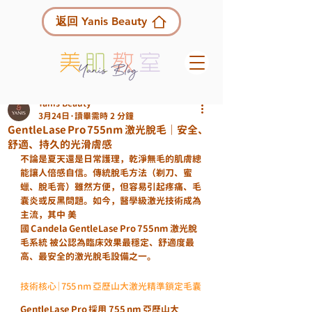
返回 Yanis Beauty
Yanis Beauty
3月24日
讀畢需時 2 分鐘
GentleLase Pro 755nm 激光脫毛｜安全、
舒適、持久的光滑膚感
不論是夏天還是日常護理，乾淨無毛的肌膚總
能讓人倍感自信。傳統脫毛方法（剃刀、蜜
蠟、脫毛膏）雖然方便，但容易引起疼痛、毛
囊炎或反黑問題。如今，醫學級激光技術成為
主流，其中 
美
國 Candela GentleLase Pro 755nm 激光脫
毛系統
 被公認為臨床效果最穩定、舒適度最
高、最安全的激光脫毛設備之一。
技術核心｜755 nm 亞歷山大激光精準鎖定毛囊
GentleLase Pro 採用 
755 nm 亞歷山大