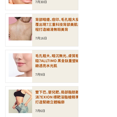
7月30日
背部暗瘡、痘印、毛孔粗大反
覆出現？三重科技背部美肌療
程打造細滑無瑕美背
7月16日
毛孔粗大、暗沉無光、膚質粗
糙？ALLTIMO 黑金鈦重塑細
緻透亮水光肌
7月9日
雙下巴、嬰兒肥、局部脂肪難
消？EXION 標靶溶脂槍精準
打造緊緻立體輪廓
7月6日