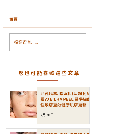
留言
面部鬆弛、輪廓模糊、
毛孔粗大、凹凸洞
撰寫留言......
細紋增加？ALLTIMO 黑
瘡印反覆出現？認
金鈦拉提打造緊緻年輕
一代煥膚科技 LA
輪廓
PEEL 療程
您也可能喜歡這些文章
毛孔堵塞、暗沉粗糙、粉刺反
覆？XE'LHA PEEL 醫學級鹼
性煥膚重啟健康肌膚更新
7月30日