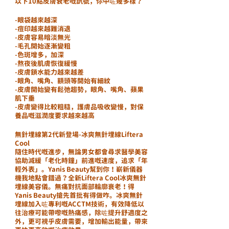
以下10點皮膚衰老嘅訊號，你中咗幾多樣？
-眼袋越來越深
-痘印越來越難消退
-皮膚容易暗淡無光
-毛孔開始逐漸變粗
-色斑增多，加深
-熬夜後肌膚恢復緩慢
-皮膚鎖水能力越來越差
-眼角、嘴角、額頭等開始有細紋
-皮膚開始變有鬆弛趨勢，眼角、嘴角、蘋果
肌下垂
-皮膚變得比較粗糙，護膚品吸收變慢，對保
養品嘅滋潤度要求越來越高
無針埋線第2代新登場-冰爽無針埋線Liftera 
Cool
隨住時代嘅進步，無論男女都會尋求醫學美容
協助減緩「老化時鐘」前進嘅速度，追求「年
輕外表」。Yanis Beauty幫到你！嶄新儀器
機我地點會錯過？全新Liftera Cool冰爽無針
埋線美容儀。無痛對抗面部輪廓衰老！得
Yanis Beauty搶先首批有得做咋。冰爽無針
埋線加入咗專利嘅ACCTM技術，有效降低以
往治療可能帶嚟嘅熱痛感，除咗提升舒適度之
外，更可視乎皮膚需要，增加輸出能量，帶來