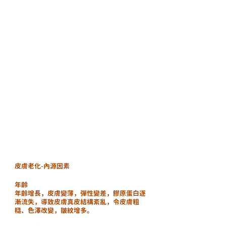
皮膚老化-內源因素
年齡
年齡增長，皮膚變薄，彈性變差，膠原蛋白逐
漸流失，導致皮膚真皮結構紊亂，令皮膚粗
糙、色澤改變，皺紋增多。