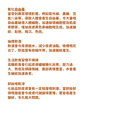
氧化
自由基
當受到異常環境影響，例如紫外線、農藥、空
氣污染等，導致人體會產生自由基，令大量嘅
自由基破壞人體細胞，加速破壞細胞壁及肌底
骨膠原，增加皮膚黑色素細胞嘅生成，加速皺
紋、鬆弛、暗沉、色斑。
抽煙飲酒
飲酒會令皮膚脫水，減少皮膚油脂。吸煙嘅尼
古丁，對血管有收縮作用，加速皺紋產生。
生活飲食習慣不規律
高糖飲食會引起皮膚纖維糖化反應，壓力過
大、熬夜及煩躁情緒、面部表情豐富，亦會產
生細紋加速衰老。
卸妝唔乾淨
化妝品對皮膚會有一定程度嘅刺激，當卸妝卸
得唔徹底會令皮膚代謝變得更慢，更容易產生
皺紋，毛孔粗大問題。