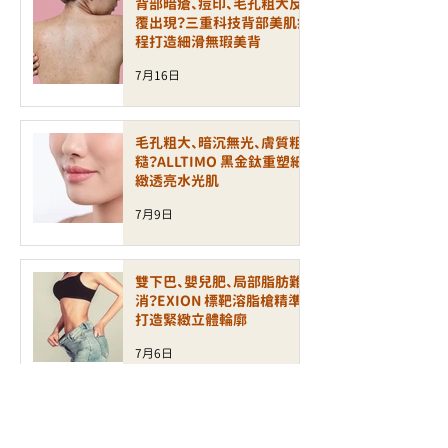
背部暗瘡、痘印、毛孔粗大反
覆出現？三重科技背部美肌療
程打造細滑無瑕美背
7月16日
毛孔粗大、暗沉無光、膚質粗
糙？ALLTIMO 黑金鈦重塑細
緻透亮水光肌
7月9日
雙下巴、嬰兒肥、局部脂肪難
消？EXION 標靶溶脂槍精準
打造緊緻立體輪廓
7月6日
皮膚乾燥、泛紅敏感、缺乏光
澤？INCRYO 水滴皇后槍打造