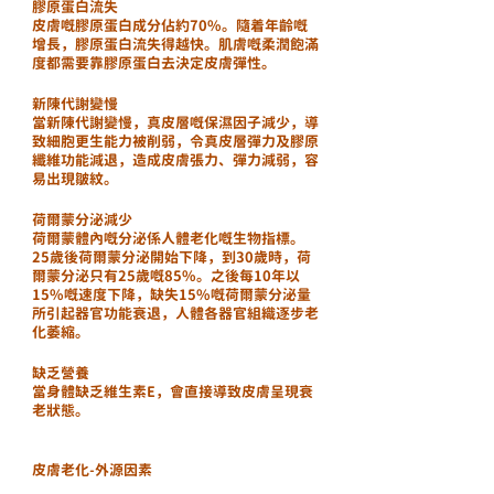
膠原蛋白流失
皮膚嘅膠原蛋白成分佔約70%。隨着年齡嘅
增長，膠原蛋白流失得越快。肌膚嘅柔潤飽滿
度都需要靠膠原蛋白去決定皮膚彈性。
新陳代謝變慢
當新陳代謝變慢，真皮層嘅保濕因子減少，導
致細胞更生能力被削弱，令真皮層彈力及膠原
纖維功能減退，造成皮膚張力、彈力減弱，容
易出現皺紋。
荷爾蒙分泌減少
荷爾蒙體內嘅分泌係人體老化嘅生物指標。
25歲後荷爾蒙分泌開始下降，到30歲時，荷
爾蒙分泌只有25歲嘅85%。之後每10年以
15%嘅速度下降，缺失15%嘅荷爾蒙分泌量
所引起器官功能衰退，人體各器官組織逐步老
化萎縮。
缺乏營養
當身體缺乏維生素E，會直接導致皮膚呈現衰
老狀態。
皮膚老化-外源因素