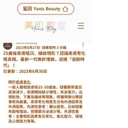
返回 Yanis Beauty
Yanis Beauty
2023年6月27日
讀畢需時 3 分鐘
25歲後皮膚暗沉、細紋現形？認識皮膚老化
嘅真相。最新一代無針埋線，迎接「逆齡時
代」！
已更新：
2023年6月30日
關於
皮膚老化
一般人體嘅皮膚係25-30歲後，隨著膠原蛋白
逐漸減少，皮膚開始缺少彈性，失去張力，出
現鬆弛、下垂及皺紋等現象，呢種現像喺眼部
會較為嚴重。皮膚老化嘅產生分為內源因素及
外源因素。內源性衰老：難以避免，比如隨著
年齡嘅增加，荷爾蒙分泌減少等。外源性衰
老：主要嘅影因素有光老化、氧化壓力、環境
及心情壓力等等。