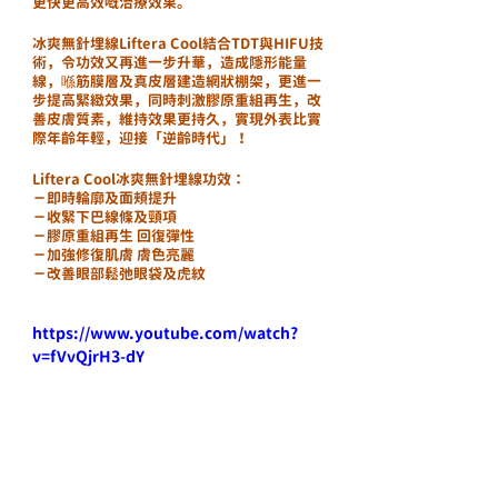
更快更高效嘅治療效果。
冰爽無針埋線Liftera Cool結合TDT與HIFU技
術，令功效又再進一步升華，造成隱形能量
線，喺筋膜層及真皮層建造網狀棚架，更進一
步提高緊緻效果，同時刺激膠原重組再生，改
善皮膚質素，維持效果更持久，實現外表比實
際年齡年輕，迎接「逆齡時代」！
Liftera Cool冰爽無針埋線功效：
－即時輪廓及面頰提升
－收緊下巴線條及頸項
－膠原重組再生 回復彈性
－加強修復肌膚 膚色亮麗
－改善眼部鬆弛眼袋及虎紋
https://www.youtube.com/watch?
v=fVvQjrH3-dY