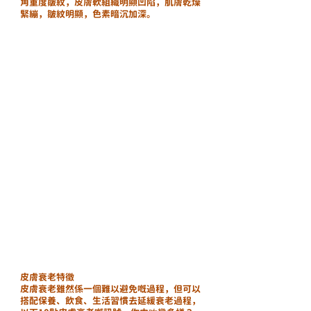
角重度皺紋，皮膚軟組織明顯凹陷，肌膚乾燥
緊繃，皺紋明顯，色素暗沉加深。
皮膚衰老特徵
皮膚衰老雖然係一個難以避免嘅過程，但可以
搭配保養、飲食、生活習慣去延緩衰老過程，