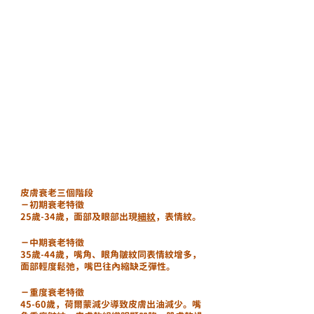
皮膚衰老三個階段
－初期衰老特徵
25歲-34歲，面部及眼部出現
細紋
，表情紋。
－中期衰老特徵
35歲-44歲，嘴角、眼角皺紋同表情紋增多，
面部輕度鬆弛，嘴巴往內縮缺乏彈性。
－重度衰老特徵
45-60歲，荷爾蒙減少導致皮膚出油減少。嘴