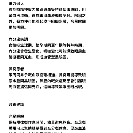
壓力過大
長期嘅精神壓力會導致血管持續緊張收縮，阻
礙血液流動，造成眼周血液循環唔順。除嗰之
外，壓力仲可能引起皮下組織水腫，令黑眼圈
更加明顯。
內分泌失調
女性喺生理期、懷孕期同更年期等特殊時期，
內分泌會發生變化，呢啲變化可能導致眼周血
管擴張同充血，形成血管型黑眼圈。
鼻炎患者
眼周同鼻子嘅血液循環相通，鼻炎可能導致眼
底水腫同黑眼圈。鼻腔內嘅炎症反應會引起眼
周血管擴張同充血，進而導致黑眼圈嘅出現。
改善建議
充足睡眠
保持規律嘅作息時間，儘量避免熬夜。充足嘅
睡眠可以幫助眼睛得到充分嘅休息，促進血液