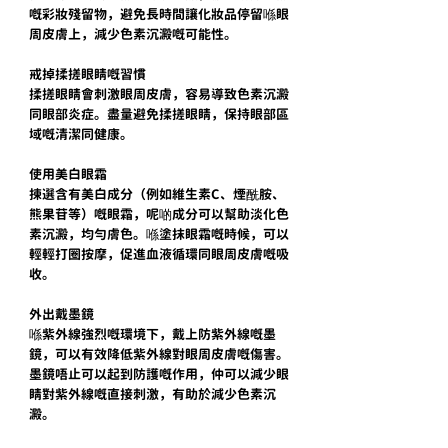
嘅彩妝殘留物，避免長時間讓化妝品停留喺眼
周皮膚上，減少色素沉澱嘅可能性。
戒掉揉搓眼睛嘅習慣
揉搓眼睛會刺激眼周皮膚，容易導致色素沉澱
同眼部炎症。盡量避免揉搓眼睛，保持眼部區
域嘅清潔同健康。
使用美白眼霜
揀選含有美白成分（例如維生素C、煙酰胺、
熊果苷等）嘅眼霜，呢啲成分可以幫助淡化色
素沉澱，均勻膚色。喺塗抹眼霜嘅時候，可以
輕輕打圈按摩，促進血液循環同眼周皮膚嘅吸
收。
外出戴墨鏡
喺紫外線強烈嘅環境下，戴上防紫外線嘅墨
鏡，可以有效降低紫外線對眼周皮膚嘅傷害。
墨鏡唔止可以起到防護嘅作用，仲可以減少眼
睛對紫外線嘅直接刺激，有助於減少色素沉
澱。