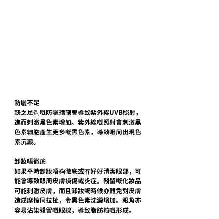
防曬不足
缺乏足夠嘅防曬措施會導致紫外線UVB照射，
進而刺激黑色素增加。紫外線嘅照射會刺激黑
色素細胞產生更多嘅黑色素，導致眼周出現色
素沉澱。
卸妝唔徹底
如果平時卸妝唔夠徹底或冇好好清潔眼部，可
能會導致眼周皮膚損傷或炎症。殘留嘅化妝品
可能刺激皮膚，而且卸妝嘅時候亦難免對皮膚
造成摩擦同拉扯，令黑色素沈澱增加。眼角亦
容易沾染殘留嘅眼線，導致脂肪粒嘅形成。