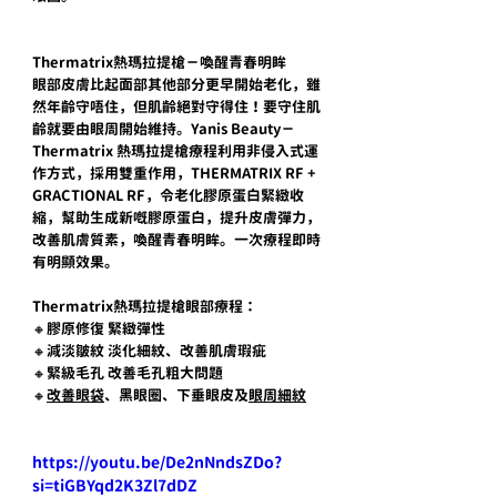
Thermatrix熱瑪拉提槍－喚醒青春明眸
眼部皮膚比起面部其他部分更早開始老化，雖
然年齡守唔住，但肌齡絕對守得住！要守住肌
齡就要由眼周開始維持。Yanis Beauty－
Thermatrix 熱瑪拉提槍療程利用非侵入式運
作方式，採用雙重作用，THERMATRIX RF + 
GRACTIONAL RF，令老化膠原蛋白緊緻收
縮，幫助生成新嘅膠原蛋白，提升皮膚彈力，
改善肌膚質素，喚醒青春明眸。一次療程即時
有明顯效果。
Thermatrix熱瑪拉提槍眼部療程：
🔸膠原修復 緊緻彈性
🔸減淡皺紋 淡化細紋、改善肌膚瑕疵
🔸緊級毛孔 改善毛孔粗大問題
🔸
改善眼袋
、黑眼圈、下垂眼皮及
眼周細紋
https://youtu.be/De2nNndsZDo?
si=tiGBYqd2K3Zl7dDZ