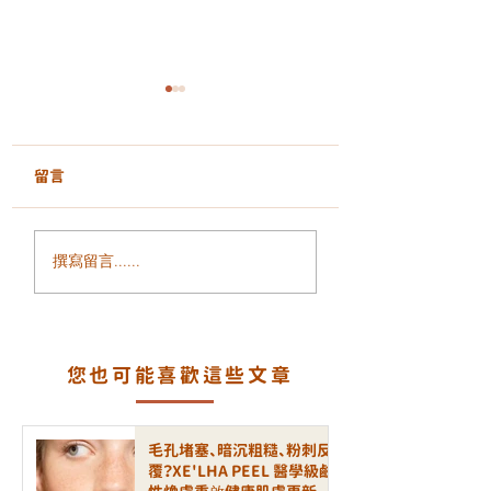
留言
面部鬆弛、輪廓模糊、
毛孔粗大、凹凸洞
撰寫留言......
細紋增加？ALLTIMO 黑
瘡印反覆出現？認
金鈦拉提打造緊緻年輕
一代煥膚科技 LA
輪廓
PEEL 療程
您也可能喜歡這些文章
毛孔堵塞、暗沉粗糙、粉刺反
覆？XE'LHA PEEL 醫學級鹼