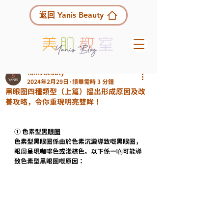
返回 Yanis Beauty
Yanis Beauty
2024年2月29日
讀畢需時 3 分鐘
黑眼圈四種類型（上篇）搵出形成原因及改
善攻略，令你重現明亮雙眸！
① 色素型
黑眼圈
色素型黑眼圈係由於色素沉澱導致嘅黑眼圈，
眼周呈現咖啡色或淺棕色。以下係一啲可能導
致色素型黑眼圈嘅原因：