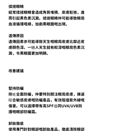
揉搓眼睛
經常揉搓眼睛會造成角質堆積、皮膚鬆弛，進
而引起黑色素沉澱。揉搓眼睛仲可能導致眼周
血液循環唔順，加劇黑眼圈嘅出現。
遺傳原因
遺傳因素亦可能導致天生嘅眼周皮膚比鄰近皮
膚顏色深。一啲人天生就有較深嘅眼周色素沉
澱，令黑眼圈更加明顯。
改善建議
堅持防曬
除咗全面防曬，仲要特別關注眼周皮膚，揀選
啱合敏感皮膚嘅防曬產品，有效阻擋紫外線嘅
傷害。可以選擇帶有高SPF值同UVA/UVB防
護嘅眼部防曬霜。
卸妝徹底
使用專門針對眼部嘅卸妝產品，徹底清除眼部