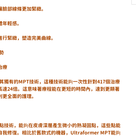
讓臉部線條更加緊緻。
體年輕感。
進行緊緻，塑造完美曲線。
優勢
治療
亮點在於其獨有的MPT技術，這種技術能夠一次性針對417個治療
高達24倍。這意味著療程能在更短的時間內，達到更顯著
到更全面的護理。
集熱凝固點技術，能夠在皮膚深層產生微小的熱凝固點，這些點能
復。相比於舊款式的機器，Ultraformer MPT能夠