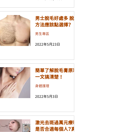
男士脫毛好處多 脫毛
方法應該點選擇？
男生專區
2022年5月23日
簡單了解脫毛膏原理
一文搞清楚 ！
身體護理
2022年5月3日
激光去斑過萬元療程
是否合適每個人？真