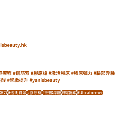
isbeauty.hk
容療程
#鋼筋索
#膠原槍
#激活膠原
#膠原彈力
#臉部浮腫
質酸
#緊緻提升
#yanisbeauty
彈力
#透明質酸
#膠原槍
#臉部浮腫
#鋼筋索
#Ultraformer