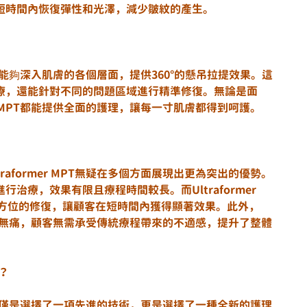
短時間內恢復彈性和光澤，減少皺紋的產生。
種探頭，能夠深入肌膚的各個層面，提供360°的懸吊拉提效果。這
療，還能針對不同的問題區域進行精準修復。無論是面
er MPT都能提供全面的護理，讓每一寸肌膚都得到呵護。
aformer MPT無疑在多個方面展現出更為突出的優勢。
治療，效果有限且療程時間較長。而Ultraformer 
全方位的修復，讓顧客在短時間內獲得顯著效果。此外，
過程舒適無痛，顧客無需承受傳統療程帶來的不適感，提升了整體
T？
PT，不僅是選擇了一項先進的技術，更是選擇了一種全新的護理