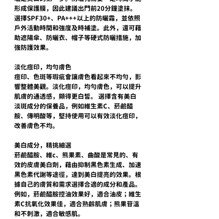
形成保護膜，因此建議出門前20分鐘塗抹。 
選擇SPF30+、PA+++以上的防曬霜，並依照
戶外活動時間和強度及時補塗。此外，還可藉
助遮陽傘、防曬衣、帽子等硬式防曬措施，加
強防護效果。
淡化痘印，均勻膚色
痘印、色斑等瑕疵會讓膚色看起來不均勻，影
響整體美觀。淡化痘印，均勻膚色，可以提升
肌膚的通透感，顯得更白皙。 選擇含有美白
淡斑成分的保養品，例如維生素C、菸鹼醯
胺、傳明酸等，堅持使用可以有效淡化痘印，
改善膚色不均。
美白成分，精挑細選
菸鹼醯胺、維c、熊果素、曲酸是常見的、有
效的皮膚美白劑，藉由抑制黑色素生成、加速
黑色素代謝等途徑，達到美白提亮的效果。根
據自己的膚質和需求選擇合適的成分和產品。
例如，菸鹼醯胺控油效果好，適合油皮；維生
素C抗氧化效果佳，適合熟齡肌膚；熊果苷溫
和不刺激，適合敏感肌。