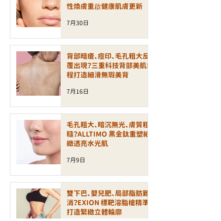
性煥膚重啟健康肌膚更新
7月30日
背部暗瘡、痘印、毛孔粗大反
覆出現？三重科技背部美肌療
程打造細滑無瑕美背
7月16日
毛孔粗大、暗沉無光、膚質粗
糙？ALLTIMO 黑金鈦重塑細
緻透亮水光肌
7月9日
雙下巴、嬰兒肥、局部脂肪難
消？EXION 標靶溶脂槍精準
打造緊緻立體輪廓