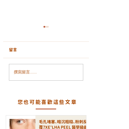
留言
全身透亮的秘密：光動
追求極致絲滑：為
撰寫留言......
膠原美白艙，重塑妳的
GentleLase Pro
肌膚發光力
755nm 是雷射脫
黃金標準？
您也可能喜歡這些文章
毛孔堵塞、暗沉粗糙、粉刺反
覆？XE'LHA PEEL 醫學級鹼