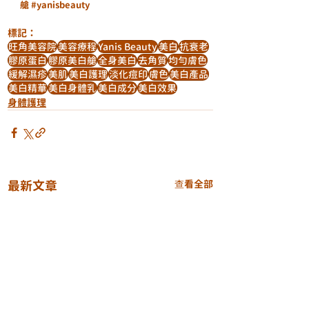
艙
#yanisbeauty
標記：
旺角美容院
美容療程
Yanis Beauty
美白
抗衰老
膠原蛋白
膠原美白艙
全身美白
去角質
均勻膚色
緩解濕疹
美肌
美白護理
淡化痘印
膚色
美白產品
美白精華
美白身體乳
美白成分
美白效果
身體護理
最新文章
查看全部