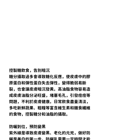
控製糖飲食，告別暗沉
糖分攝取過多會導致糖化反應，使皮膚中的膠
原蛋白和彈性蛋白失去彈性，變得脆弱易斷
裂，也會讓皮膚暗沉發黃。高油脂食物容易造
成皮膚油脂分泌旺盛，堵塞毛孔，引發痘痘等
問題，不利於皮膚健康。日常飲食盡量清淡，
多吃新鮮蔬果、粗糧等富含維生素和膳食纖維
的食物，控製糖分和油脂的攝取。
防曬到位，預防變黑
紫外線是導致皮膚變黑、老化的元兇，做好防
曬是美白的第一步。防曬乳需要一定時間才能