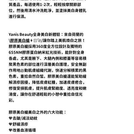
質產品，每週使用1-2次，輕輕按摩關節部
位，然後用清水沖洗乾淨，並塗抹美白身體乳
進行保濕。
Yanis Beauty全身美白新體驗：來自荷蘭的
\
膠原美白艙
👩🏻‍🚀/讓你踏上美肌煥白之旅！
膠原美白艙採用360度全方位設計及獨特的
655NM膠原蛋白納米紅光技術，能針對全身
各處，尤其是腋下、大腿內側和膝蓋等容易積
聚黑色素的部位進行深層美白護理，安全無副
作用地啟動肌膚組織代謝，快速分解積累的黑
色素，重拾自然白皙。膠原美白艙還能幫助緩
解濕疹困擾，降低皮膚紅腫，加速皮膚癒合，
修復受損肌膚，提升肌膚緊緻度、透亮度和嫩
滑度，讓你在舒適輕鬆的小憩中重拾自信光
彩。
膠原美白艙美白之外的六大功能：
💖去皺/減淡幼紋
💖舒緩濕疹
💖改善血液循環