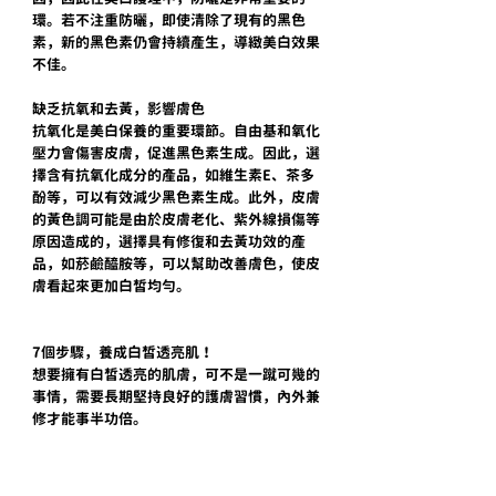
環。若不注重防曬，即使清除了現有的黑色
素，新的黑色素仍會持續產生，導緻美白效果
不佳。
缺乏抗氧和去黃，影響膚色
抗氧化是美白保養的重要環節。自由基和氧化
壓力會傷害皮膚，促進黑色素生成。因此，選
擇含有抗氧化成分的產品，如維生素E、茶多
酚等，可以有效減少黑色素生成。此外，皮膚
的黃色調可能是由於皮膚老化、紫外線損傷等
原因造成的，選擇具有修復和去黃功效的產
品，如菸鹼醯胺等，可以幫助改善膚色，使皮
膚看起來更加白皙均勻。
7個步驟，養成白皙透亮肌！
想要擁有白皙透亮的肌膚，可不是一蹴可幾的
事情，需要長期堅持良好的護膚習慣，內外兼
修才能事半功倍。