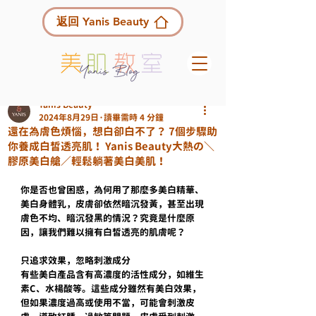
返回 Yanis Beauty
Yanis Beauty
2024年8月29日
讀畢需時 4 分鐘
還在為膚色煩惱，想白卻白不了？ 7個步驟助
你養成白皙透亮肌！ Yanis Beauty大熱の＼
膠原美白艙／輕鬆躺著美白美肌！
你是否也曾困惑，為何用了那麼多美白精華、
美白身體乳，皮膚卻依然暗沉發黃，甚至出現
膚色不均、暗沉發黑的情況？究竟是什麼原
因，讓我們難以擁有白皙透亮的肌膚呢？
只追求效果，忽略刺激成分
有些美白產品含有高濃度的活性成分，如維生
素C、水楊酸等。這些成分雖然有美白效果，
但如果濃度過高或使用不當，可能會刺激皮