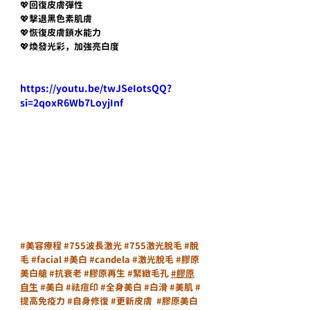
💖回復皮膚彈性
💖擊退黑色素肌膚
💖恢復皮膚鎖水能力
💖煥發光彩，加強亮白度
https://youtu.be/twJSeIotsQQ?
si=2qoxR6Wb7LoyjInf
#美容療程
#755波長激光
#755激光脫毛
#脫
毛
#facial
#美白
#candela
#激光脫毛
#膠原
美白艙
#抗衰老
#膠原再生
#緊緻毛孔
#膠原
自生
#美白
#祛痘印
#全身美白
#白滑
#美肌
#
提高免疫力
#自身修復
#更新皮膚
#膠原美白