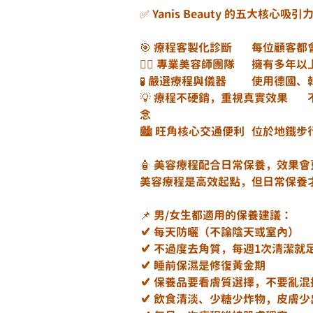
✅ Yanis Beauty 的五大核心吸引
🎯 療程客製
👩‍⚕️ 專業
🧪 嚴選療程
💡 療程不硬銷，重視真實效果	不追求「做越多越好」，而是「選對了就有效」的品牌理
念
🏙️ 旺角核心
🧴 美容療程配合日常保養，效果
美容療程是高效起點，但日常保養
📌 男/女生都適用的保養建議：
✔️ 每天防曬（不論陰天或室內）
✔️ 不過度去角質，每週1次清潔就
✔️ 睡前保濕是修復黃金期
✔️ 保養品要看膚質選擇，不要亂混
✔️ 飲食清淡、少糖少炸物，皮膚