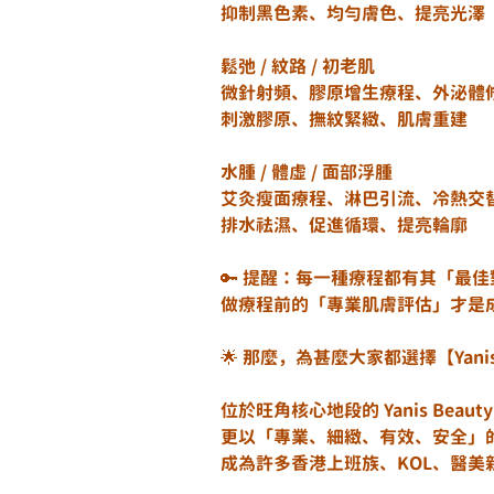
抑制黑色素、均勻膚色、提亮光澤
鬆弛 / 紋路 / 初老肌
刺激膠原、撫紋緊緻、肌膚重建
水腫 / 體虛 / 面部浮腫	
艾灸瘦面療程、淋巴引流、冷熱交
排水祛濕、促進循環、提亮輪廓
🔑 提醒：每一種療程都有其「最
做療程前的「專業肌膚評估」才是
🌟 那麼，為甚麼大家都選擇【Yanis
位於旺角核心地段的 Yanis Bea
更以「專業、細緻、有效、安全」
成為許多香港上班族、KOL、醫美