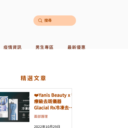
疫情資訊
男生專區
最新優惠
​精選文章
❤️Yanis Beauty x 醫
療級去斑儀器
Glacial Rx冷凍去斑
機❤️
面部護理
2022年10月29日