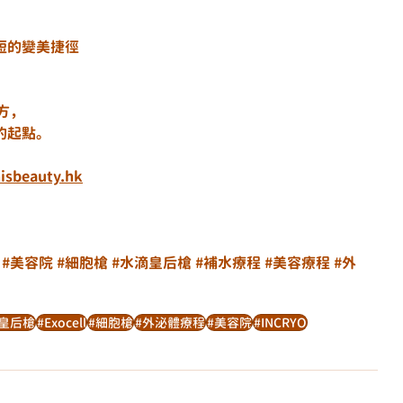
短的變美捷徑
。
。
地方，
的起點。
isbeauty.hk
#美容院
#細胞槍
#水滴皇后槍
#補水療程
#美容療程
#外
皇后槍
#Exocell
#細胞槍
#外泌體療程
#美容院
#INCRYO