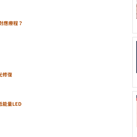
樣對應療程？
光修復
低能量LED