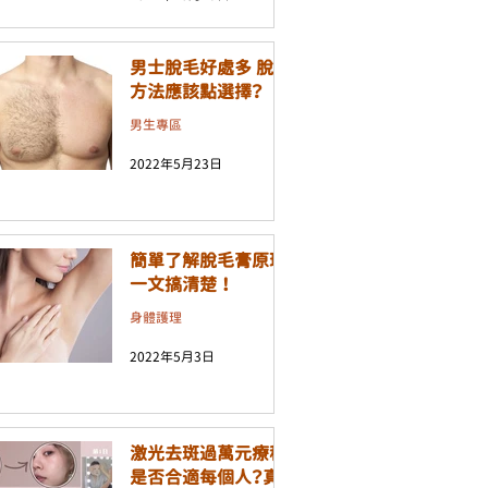
男士脫毛好處多 脫毛
方法應該點選擇？
男生專區
2022年5月23日
簡單了解脫毛膏原理
一文搞清楚 ！
身體護理
2022年5月3日
激光去斑過萬元療程
是否合適每個人？真