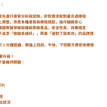
力：
化診斷	每位顧客都會先進行膚質分析與諮詢，針對需求配對最合適療程
美容師團隊	擁有多年以上資歷，熟悉多種膚質與療程搭配，操作細緻安心
與儀器	使用德國、韓國等醫學級設備與原廠產品，安全性高、效果穩定
交通便利	位於地鐵步行 1 分鐘距離，無論上班前、午休、下班都方便安排療程
會更升級！
才是維持關鍵：
足夠
搭
少出狀況