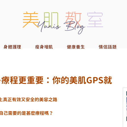
身體護理
瘦身增肌
健康養生
情侶話題
療程更重要：你的美肌GPS就
走上真正有效又安全的美容之路
道自己需要的是甚麼療程嗎？
，