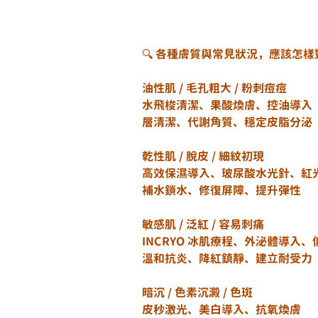
🔍 各種膚質與常見狀況，應該怎
油性肌 / 毛孔粗大 / 粉刺痘痘	
水飛梭清潔、果酸煥膚、控油導入 
層清潔、代謝角質、穩定皮脂分泌
乾性肌 / 脫皮 / 細紋初現
高效保濕導入、玻尿酸水光針、紅
補水鎖水、修復屏障、提升彈性
敏感肌 / 泛紅 / 容易刺痛
INCRYO 冰肌療程、外泌體導入、
溫和抗炎、降紅鎮靜、建立耐受力
暗沉 / 色素沉澱 / 色斑	
皮秒激光、美白導入、抗氧煥膚