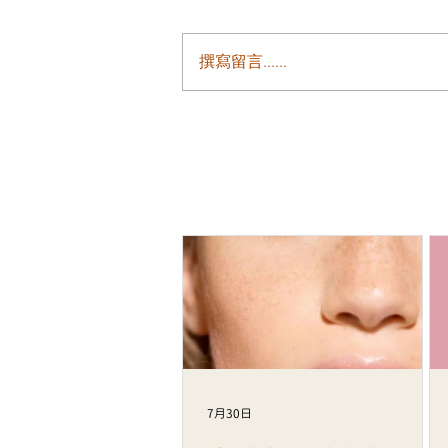
撰寫留言......
皮膚乾燥、泛紅敏感、缺乏光
INCRYO 水滴皇后槍打造水潤
健康肌
7月30日