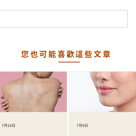
澤？
面部鬆弛、輪廓模糊、細紋增加？
您也可能喜歡這些文章
透亮
ALLTIMO 黑金鈦拉提打造緊緻年輕
輪廓
7月16日
7月9日