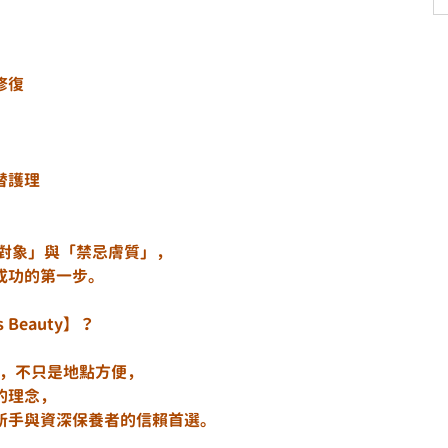
微針射頻、膠原增生療程、外泌體修復	
替護理
佳對象」與「禁忌膚質」，
成功的第一步。
 Beauty】？
uty，不只是地點方便，
的理念，
新手與資深保養者的信賴首選。