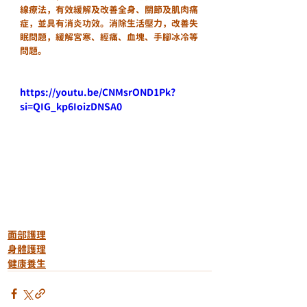
線療法，有效緩解及改善全身、關節及肌肉痛
症，並具有消炎功效。消除生活壓力，改善失
眠問題，緩解宮寒、經痛、血塊、手腳冰冷等
問題。
https://youtu.be/CNMsrOND1Pk?
si=QIG_kp6IoizDNSA0
面部護理
身體護理
健康養生