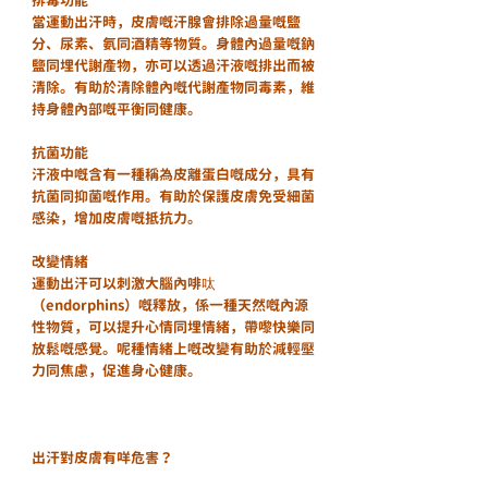
當運動出汗時，皮膚嘅汗腺會排除過量嘅鹽
分、尿素、氨同酒精等物質。身體內過量嘅鈉
鹽同埋代謝產物，亦可以透過汗液嘅排出而被
清除。有助於清除體內嘅代謝產物同毒素，維
持身體內部嘅平衡同健康。
抗菌功能
汗液中嘅含有一種稱為皮離蛋白嘅成分，具有
抗菌同抑菌嘅作用。有助於保護皮膚免受細菌
感染，增加皮膚嘅抵抗力。
改變情緒
運動出汗可以刺激大腦內啡呔
（endorphins）嘅釋放，係一種天然嘅內源
性物質，可以提升心情同埋情緒，帶嚟快樂同
放鬆嘅感覺。呢種情緒上嘅改變有助於減輕壓
力同焦慮，促進身心健康。
出汗對皮膚有咩危害？