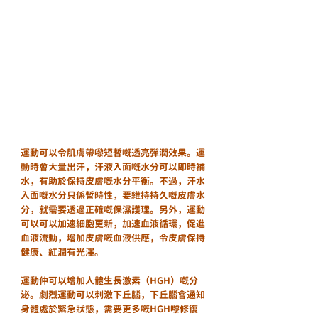
運動可以令肌膚帶嚟短暫嘅透亮彈潤效果。運
動時會大量出汗，汗液入面嘅水分可以即時補
水，有助於保持皮膚嘅水分平衡。不過，汗水
入面嘅水分只係暫時性，要維持持久嘅皮膚水
分，就需要透過正確嘅保濕護理。另外，運動
可以可以加速細胞更新，加速血液循環，促進
血液流動，增加皮膚嘅血液供應，令皮膚保持
健康、紅潤有光澤。
運動仲可以增加人體生長激素（HGH）嘅分
泌。劇烈運動可以刺激下丘腦，下丘腦會通知
身體處於緊急狀態，需要更多嘅HGH嚟修復