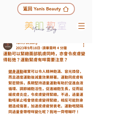
返回 Yanis Beauty
Yanis Beauty
2023年9月18日
讀畢需時 4 分鐘
運動可以緊緻面部肌膚同時，亦會令皮膚變
得鬆弛？運動緊膚有咩需要注意？
健身運動
確實可以令人精神飽滿、容光煥發，
而且適度運動後減重效果顯著。運動同皮膚有
緊密關係，長期堅持適量運動有助於促進血液
循環、調節細胞活性，促進細胞生長，從而延
緩皮膚炎症，令皮膚變得緊緻。不過，過量運
動唔單止唔會使皮膚變得緊緻，相反可能對身
體造成傷害，加速皮膚疲勞衰老。運動嘅間隔
同過量會帶嚟咩變化呢？我地一齊嚟睇吓！