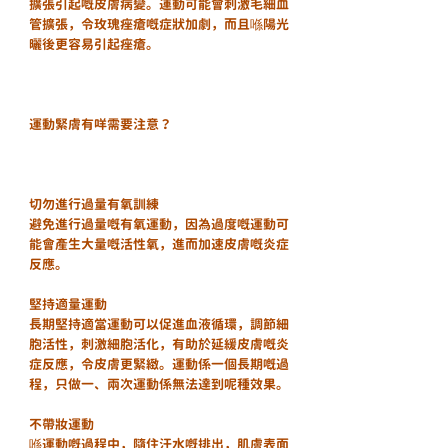
擴張引起嘅皮膚病變。運動可能會刺激毛細血
管擴張，令玫瑰痤瘡嘅症狀加劇，而且喺陽光
曬後更容易引起痤瘡。
運動緊膚有咩需要注意？
切勿進行過量有氧訓練
避免進行過量嘅有氧運動，因為過度嘅運動可
能會產生大量嘅活性氧，進而加速皮膚嘅炎症
反應。
堅持適量運動
長期堅持適當運動可以促進血液循環，調節細
胞活性，刺激細胞活化，有助於延緩皮膚嘅炎
症反應，令皮膚更緊緻。運動係一個長期嘅過
程，只做一、兩次運動係無法達到呢種效果。
不帶妝運動
喺運動嘅過程中，隨住汗水嘅排出，肌膚表面