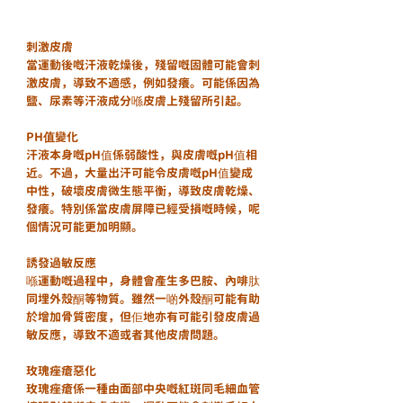
刺激皮膚
當運動後嘅汗液乾燥後，殘留嘅固體可能會刺
激皮膚，導致不適感，例如發癢。可能係因為
鹽、尿素等汗液成分喺皮膚上殘留所引起。
PH值變化
汗液本身嘅pH值係弱酸性，與皮膚嘅pH值相
近。不過，大量出汗可能令皮膚嘅pH值變成
中性，破壞皮膚微生態平衡，導致皮膚乾燥、
發癢。特別係當皮膚屏障已經受損嘅時候，呢
個情況可能更加明顯。
誘發過敏反應
喺運動嘅過程中，身體會產生多巴胺、內啡肽
同埋外殼酮等物質。雖然一啲外殼酮可能有助
於增加骨質密度，但佢地亦有可能引發皮膚過
敏反應，導致不適或者其他皮膚問題。
玫瑰痤瘡惡化
玫瑰痤瘡係一種由面部中央嘅紅斑同毛細血管