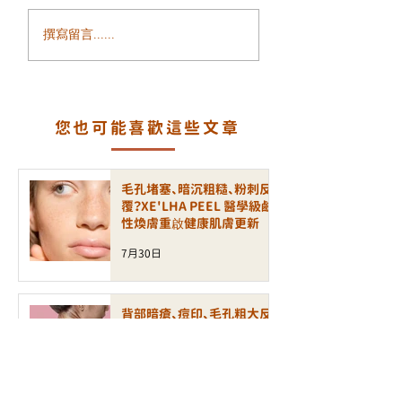
皮膚乾燥、泛紅敏感、
面部鬆弛、輪廓模
撰寫留言......
缺乏光澤？INCRYO 水
細紋增加？ALLTI
滴皇后槍打造水潤透亮
金鈦拉提打造緊緻
健康肌
輪廓
您也可能喜歡這些文章
毛孔堵塞、暗沉粗糙、粉刺反
覆？XE'LHA PEEL 醫學級鹼
性煥膚重啟健康肌膚更新
7月30日
背部暗瘡、痘印、毛孔粗大反
覆出現？三重科技背部美肌療
程打造細滑無瑕美背
7月16日