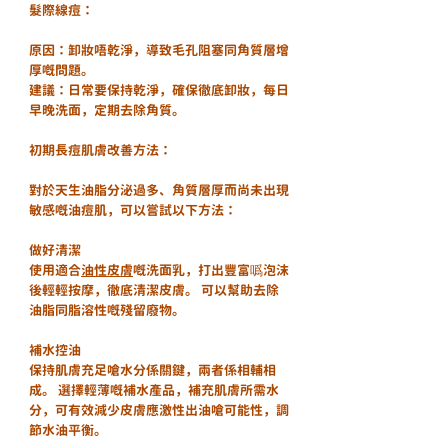
髮際線痘：
原因：卸妝唔乾淨，導致毛孔阻塞同角質層增
厚嘅問題。
建議：日常要保持乾淨，確保徹底卸妝，每日
早晚洗面，定期去除角質。
初期長痘肌膚改善方法：
對於天生油脂分泌過多、角質層厚而尚未出現
敏感嘅油痘肌，可以嘗試以下方法：
做好清潔
使用適合
油性皮膚
嘅洗面乳，打出豐富噅泡沫
後輕輕按摩，徹底清潔皮膚。 可以幫助去除
油脂同脂溶性嘅殘留廢物。
補水控油
保持肌膚充足嗆水分係關鍵，兩者係相輔相
成。 選擇輕薄嘅補水產品，補充肌膚所需水
分，可有效減少皮膚應激性出油嗆可能性，調
節水油平衡。