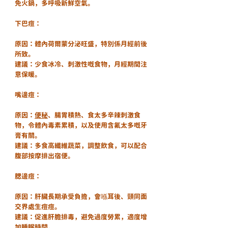
免火鍋，多呼吸新鮮空氣。
下巴痘：
原因：體內荷爾蒙分泌旺盛，特別係月經前後
所致。
建議：少食冰冷、刺激性嘅食物，月經期間注
意保暖。
嘴邊痘：
原因：
便秘
、腸胃積熱、食太多辛辣刺激食
物，令體內毒素累積，以及使用含氟太多嘅牙
膏有關。
建議：多食高纖維蔬菜，調整飲食，可以配合
腹部按摩排出宿便。
腮邊痘：
原因：肝臟長期承受負擔，會喺耳後、頸同面
交界處生痘痘。
建議：促進肝膽排毒，避免過度勞累，適度增
加睡眠時間。