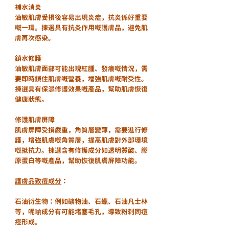
補水消炎
油敏肌膚受損後容易出現炎症，抗炎係好重要
嘅一環。揀選具有抗炎作用嘅護膚品，避免肌
膚再次感染。
鎖水修護
油敏肌膚面部可能出現紅腫、發癢嘅情況，需
要即時鎖住肌膚嘅營養，增強肌膚嘅耐受性。
揀選具有保濕修護效果嘅產品，幫助肌膚恢復
健康狀態。
修護肌膚屏障
肌膚屏障受損嚴重，角質層變薄，需要進行修
護，增強肌膚嘅角質層，提高肌膚對外部環境
嘅抵抗力。揀選含有修護成分如透明質酸、膠
原蛋白等嘅產品，幫助恢復肌膚屏障功能。
護膚品致痘成分
：
石油衍生物：例如礦物油、石蠟、石油凡士林
等，呢啲成分有可能堵塞毛孔，導致粉刺同痘
痘形成。