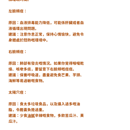
左臉頰痘：
原因：血液排毒能力降低，可能係肝臟或者血
液循環出現問題。
建議：注意作息正常，保持心情愉快，避免令
身體處於悶熱嘅環境中。
右臉頰痘：
原因：肺部有發炎嘅情況。如果你覺得喉嚨乾
燥、咳嗽多痰，要留意下右臉頰嘅痘痘。
建議：保養呼吸道，盡量避免食芒果、芋頭、
海鮮等易過敏嘅食物。
太陽穴痘：
原因：食太多垃圾食品，以及攝入過多嘅油
脂，令膽囊負擔過重。
建議：少食
油膩
辛辣嘅食物，多飲苦瓜汁、黃
瓜汁。