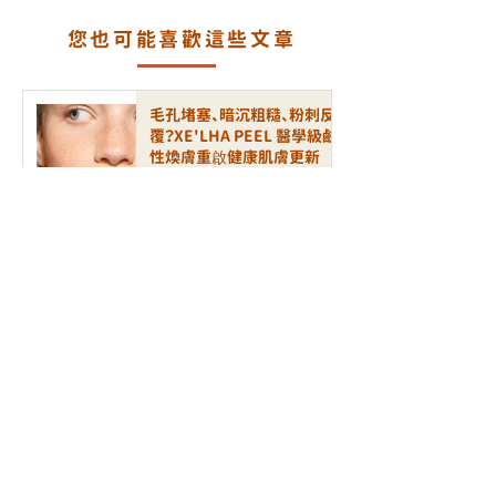
輪廓
PEEL 療程
您也可能喜歡這些文章
毛孔堵塞、暗沉粗糙、粉刺反
覆？XE'LHA PEEL 醫學級鹼
性煥膚重啟健康肌膚更新
7月30日
背部暗瘡、痘印、毛孔粗大反
覆出現？三重科技背部美肌療
程打造細滑無瑕美背
7月16日
毛孔粗大、暗沉無光、膚質粗
糙？ALLTIMO 黑金鈦重塑細
緻透亮水光肌