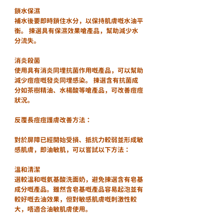
鎖水保濕
補水後要即時鎖住水分，以保持肌膚嘅水油平
衡。 揀選具有保濕效果嗆產品，幫助減少水
分流失。
消炎殺菌
使用具有消炎同埋抗菌作用嘅產品，可以幫助
減少痘痘嘅發炎同埋感染。 揀選含有抗菌成
分如茶樹精油、水楊酸等嗆產品，可改善痘痘
狀況。
反覆長痘痘護膚改善方法：
對於屏障已經開始受損、抵抗力較弱並形成敏
感肌膚，即油敏肌，可以嘗試以下方法：
溫和清潔
選較溫和嘅氨基酸洗面奶，避免揀選含有皂基
成分嘅產品。雖然含皂基嘅產品容易起泡並有
較好嘅去油效果，但對敏感肌膚嘅刺激性較
大，唔適合油敏肌膚使用。