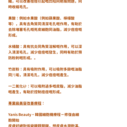
織，可以改善痘痘引起嘅凹陷同疤痕問題，同
時收縮毛孔。
果酸：例如水果酸（例如蘋果酸、檸檬酸
等），具有去角質同清潔毛孔嘅作用，有助於
去除堵塞毛孔嘅死皮細胞同油脂，減少痘痘嘅
形成。
水楊酸：具有抗炎同角質溶解嘅作用，可以深
入清潔毛孔，減少痘痘嘅發生，同時有助於預
防粉刺嘅形成。。
竹炭粉：具有吸附作用，可以吸附多餘嘅油脂
同污垢，清潔毛孔，減少痘痘嘅產生。
一二氧化矽：可以吸附過多嘅皮脂，減少油脂
嘅產生，有助於控制痘痘嘅形成。
專業級美容改善療程
：
Yanis Beauty・韓國細胞機療程－修復由細
胞開始
皮膚好絕對係變靚既關鍵，想皮膚水潤飽滿、