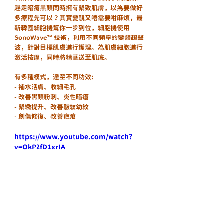
趕走暗瘡黑頭同時擁有緊致肌膚，以為要做好
多療程先可以？其實變靚又唔需要咁麻煩，最
新韓國細胞機幫你一步到位，細胞機使用 
SonoWave™️ 技術，利用不同頻率的變頻超聲
波，針對目標肌膚進行護理。為肌膚細胞進行
激活按摩，同時將精華送至肌底。
有多種模式，達至不同功效:
- 補水活膚、收細毛孔
- 改善黑頭粉刺、炎性暗瘡
- 緊緻提升、改善皺紋幼紋
- 創傷修復、改善疤痕
https://www.youtube.com/watch?
v=OkP2fD1xrIA