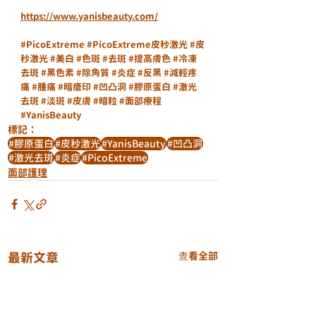
https://www.yanisbeauty.com/
#PicoExtreme
#PicoExtreme皮秒激光
#皮
秒激光
#美白
#色斑
#去斑
#提高膚色
#冷凍
去斑
#黑色素
#除角質
#炎症
#反黑
#減輕疼
痛
#腫痛
#暗瘡印
#凹凸洞
#膠原蛋白
#激光
去斑
#淡斑
#皮膚
#暗粒
#面部療程
#YanisBeauty
標記：
#膠原蛋白
#皮秒激光
#YanisBeauty
#凹凸洞
#激光去斑
#炎症
#PicoExtreme
面部護理
最新文章
查看全部