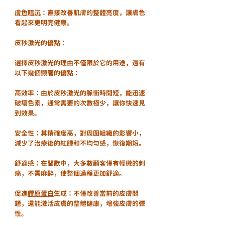
膚色暗沉
：直接改善肌膚的整體亮度，讓膚色
看起來更明亮健康。
皮秒激光的優點：
選擇皮秒激光的理由不僅限於它的用途，還有
以下幾個顯著的優點：
高效率：由於皮秒激光的脈衝時間短，能迅速
破壞色素，通常需要的次數極少，讓你快速見
到效果。
安全性：其精確度高，對周圍組織的影響小，
減少了治療後的紅腫和不均勻感，恢復期短。
舒適感：在間歇中，大多數顧客僅有輕微的刺
痛，不需麻醉，使整個過程更加舒適。
促進
膠原蛋白
生成：不僅改善當前的皮膚問
題，還能激活皮膚的整體健康，增強皮膚的彈
性。