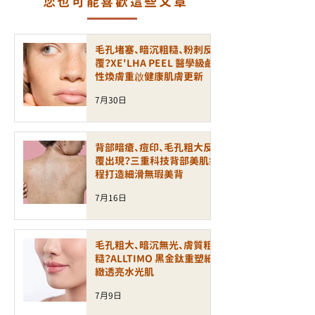
您也可能喜歡這些文章
毛孔堵塞、暗沉粗糙、粉刺反
覆？XE'LHA PEEL 醫學級鹼
性煥膚重啟健康肌膚更新
7月30日
背部暗瘡、痘印、毛孔粗大反
覆出現？三重科技背部美肌療
程打造細滑無瑕美背
7月16日
毛孔粗大、暗沉無光、膚質粗
糙？ALLTIMO 黑金鈦重塑細
緻透亮水光肌
7月9日