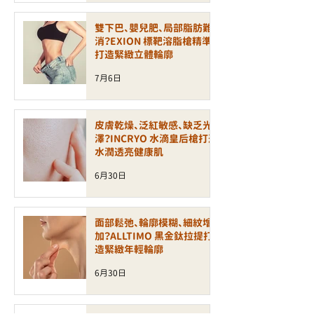
雙下巴、嬰兒肥、局部脂肪難
消？EXION 標靶溶脂槍精準
打造緊緻立體輪廓
7月6日
皮膚乾燥、泛紅敏感、缺乏光
澤？INCRYO 水滴皇后槍打造
水潤透亮健康肌
6月30日
面部鬆弛、輪廓模糊、細紋增
加？ALLTIMO 黑金鈦拉提打
造緊緻年輕輪廓
6月30日