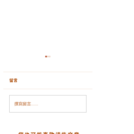
留言
面部鬆弛、輪廓模糊、
毛孔粗大、凹凸洞
撰寫留言......
細紋增加？ALLTIMO 黑
瘡印反覆出現？認
金鈦拉提打造緊緻年輕
一代煥膚科技 LA
輪廓
PEEL 療程