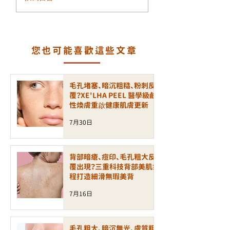
細紋增加？ALLTIMO 黑
瘡印反覆出現？認
金鈦拉提打造緊緻年輕
一代煥膚科技 LA
輪廓
PEEL 療程
您也可能喜歡這些文章
毛孔堵塞、暗沉粗糙、粉刺反
覆？XE'LHA PEEL 醫學級鹼
性煥膚重啟健康肌膚更新
7月30日
背部暗瘡、痘印、毛孔粗大反
覆出現？三重科技背部美肌療
程打造細滑無瑕美背
7月16日
毛孔粗大、暗沉無光、膚質粗