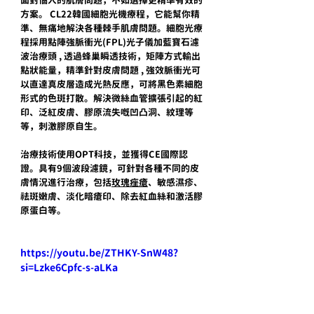
面對惱人的肌膚問題，不如選擇更精準有效的
方案。 CL22韓國細胞光機療程，它能幫你精
準、無痛地解決各種棘手肌膚問題。細胞光療
程採用點陣強脈衝光(FPL)光子儀加藍寶石濾
波治療頭 , 透過蜂巢瞬透技術，矩陣方式輸出
點狀能量，精準針對皮膚問題 , 強效脈衝光可
以直達真皮層造成光熱反應，可將黑色素細胞
形式的色斑打散。解決微絲血管擴張引起的紅
印、泛紅皮膚、膠原流失嘅凹凸洞、紋理等
等，刺激膠原自生。
治療技術使用OPT科技，並獲得CE國際認
證。具有9個波段濾鏡，可針對各種不同的皮
膚情況進行治療，包括
玫瑰痤瘡
、敏感濕疹、
祛斑嫩膚、淡化暗瘡印、除去紅血絲和激活膠
原蛋白等。
https://youtu.be/ZTHKY-SnW48?
si=Lzke6Cpfc-s-aLKa