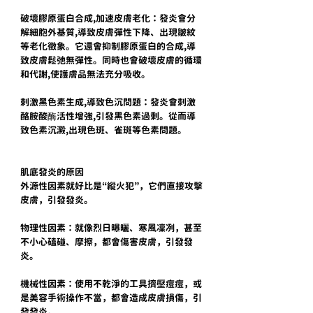
破壞膠原蛋白合成,加速皮膚老化：發炎會分
解細胞外基質,導致皮膚彈性下降、出現皺紋
等老化徵象。它還會抑制膠原蛋白的合成,導
致皮膚鬆弛無彈性。同時也會破壞皮膚的循環
和代謝,使護膚品無法充分吸收。
刺激黑色素生成,導致色沉問題：發炎會刺激
酪胺酸酶活性增強,引發黑色素過剩。從而導
致色素沉澱,出現色斑、雀斑等色素問題。
肌底發炎的原因
外源性因素就好比是“縱火犯”，它們直接攻擊
皮膚，引發發炎。
物理性因素：就像烈日曝曬、寒風凜冽，甚至
不小心磕碰、摩擦，都會傷害皮膚，引發發
炎。
機械性因素：使用不乾淨的工具擠壓痘痘，或
是美容手術操作不當，都會造成皮膚損傷，引
發發炎。