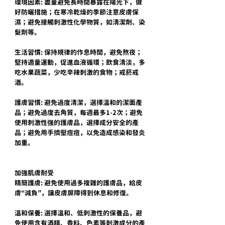
環境因素: 盡量避免長時間暴露在陽光下，做
好防曬措施；在寒冷乾燥的季節注意皮膚保
濕；避免接觸刺激性化學物質，如清潔劑、染
髮劑等。
生活習慣: 保持規律的作息時間，避免熬夜；
堅持適量運動，促進血液循環；飲食清淡，多
吃水果蔬菜，少吃辛辣刺激的食物；戒菸戒
酒。
護膚習慣: 避免過度清潔，選擇溫和的潔面產
品；避免過度去角質，每週最多1-2次；避免
使用刺激性強的護膚品，選擇成分安全的產
品；避免用手擠壓痘痘，以免造成感染和發炎
加重。
加強肌膚耐受
精簡護膚: 避免使用過多複雜的護膚品，給皮
膚“減負”，讓皮膚屏障得到休息和修復。
溫和保養: 選擇溫和、低刺激性的保養品，避
免使用含有酒精、香料、色素等刺激成分的產