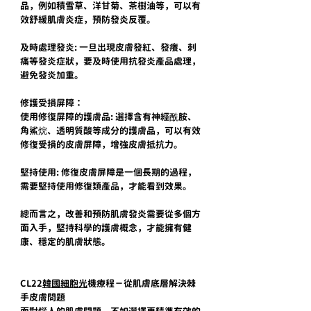
品，例如積雪草、洋甘菊、茶樹油等，可以有
效舒緩肌膚炎症，預防發炎反覆。
及時處理發炎: 一旦出現皮膚發紅、發癢、刺
痛等發炎症狀，要及時使用抗發炎產品處理，
避免發炎加重。
修護受損屏障：
使用修復屏障的護膚品: 選擇含有神經酰胺、
角鯊烷、透明質酸等成分的護膚品，可以有效
修復受損的皮膚屏障，增強皮膚抵抗力。
堅持使用: 修復皮膚屏障是一個長期的過程，
需要堅持使用修復類產品，才能看到效果。
總而言之，改善和預防肌膚發炎需要從多個方
面入手，堅持科學的護膚概念，才能擁有健
康、穩定的肌膚狀態。
CL22
韓國細胞光
機療程－從肌膚底層解決棘
手皮膚問題