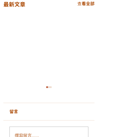
最新文章
查看全部
留言
面部鬆弛、輪廓模糊、
毛孔粗大、凹凸洞
撰寫留言......