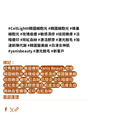
#CellLightII韓國細胞光
#韓國細胞光
#蜂巢
細胞光
#玫瑰痤瘡
#敏感濕疹
#祛斑嫩膚
#淡
暗瘡印
#除紅血絲
#激活膠原
#激光脫毛
#加
速新陳代謝
#韓國醫美級
#白滑女神肌
#yanisbeauty
#激光脫毛
#新客戶
標記：
旺角美容院
美容療程
Yanis Beauty
痘痘
韓國細胞光
玫瑰痤瘡
敏感濕疹
韓國醫美級
祛斑嫩膚
敏感
紅血絲
抗發炎
淡化暗瘡印
泛紅皮膚
激活膠原蛋白
肌底炎症
肌膚炎症
微絲血管擴張
紅印
去紅血絲
面部護理