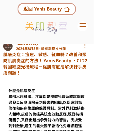
返回 Yanis Beauty
Yanis Beauty
2024年8月5日
讀畢需時 4 分鐘
肌底炎症：痘痘、敏感、紅血絲？改善和預
防肌膚炎症的方法！ Yanis Beauty ・CL22
韓國細胞光機療程－從肌膚底層解決棘手皮
膚問題！
什麼是肌底炎症
臉部出現紅腫、疼痛都是機體免疫系統試圖透
過發炎反應清除受到侵害的組織,以促進創傷
修復和疾病復原的保護機制。當外界刺激損傷
人體時,皮膚的免疫系統會啟動反應,既對抗損
傷因子,又發出超出承受能力的警告。皮膚受
到刺激後,產生的發炎因子會活化免疫細胞進