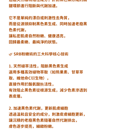
鍵環節進行阻斷與代謝加速。
它不是單純的漂白或刺激性去角質，
而是從源頭抑制黑色素生成、同時加速老廢黑
色素代謝，
讓私密肌膚自然粉嫩、健康透亮，
回歸最柔嫩、最純淨的狀態。
🌿 SRB粉嫩術的三大科學核心技術
1. 天然植萃活性，阻斷黑色素生成
選用多種高效植物萃取（如熊果素、甘草萃
取、維他命C衍生物），
直接作用於酪氨酸酶活性，
有效阻止黑色素從根源生成，減少色素滲透到
表皮層。
2. 加速黑色素代謝，更新肌膚細胞
透過溫和且安全的成分，刺激皮膚細胞更新，
讓沉積的老廢黑色素隨著自然代謝排出，
膚色逐步提亮，細緻粉嫩。