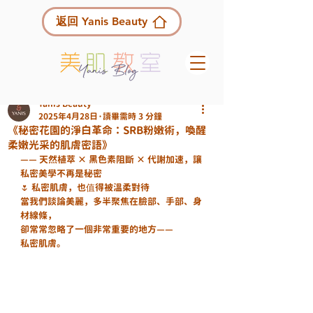
返回 Yanis Beauty
Yanis Beauty
2025年4月28日
讀畢需時 3 分鐘
《秘密花園的淨白革命：SRB粉嫩術，喚醒
柔嫩光采的肌膚密語》
—— 天然植萃 × 黑色素阻斷 × 代謝加速，讓
私密美學不再是秘密
🌷 私密肌膚，也值得被溫柔對待
當我們談論美麗，多半聚焦在臉部、手部、身
材線條，
卻常常忽略了一個非常重要的地方——
私密肌膚。