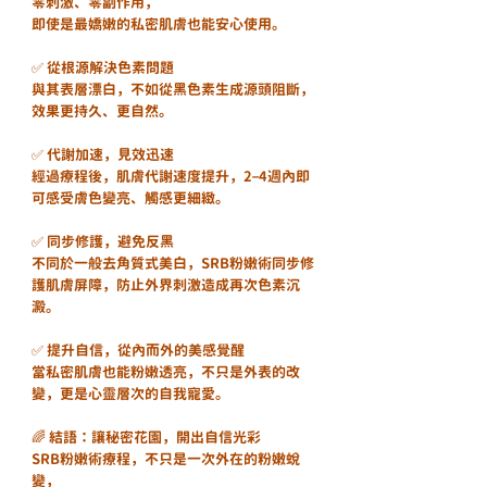
零刺激、零副作用，
即使是最嬌嫩的私密肌膚也能安心使用。
✅ 從根源解決色素問題
與其表層漂白，不如從黑色素生成源頭阻斷，
效果更持久、更自然。
✅ 代謝加速，見效迅速
經過療程後，肌膚代謝速度提升，2–4週內即
可感受膚色變亮、觸感更細緻。
✅ 同步修護，避免反黑
不同於一般去角質式美白，SRB粉嫩術同步修
護肌膚屏障，防止外界刺激造成再次色素沉
澱。
✅ 提升自信，從內而外的美感覺醒
當私密肌膚也能粉嫩透亮，不只是外表的改
變，更是心靈層次的自我寵愛。
🌈 結語：讓秘密花園，開出自信光彩
SRB粉嫩術療程，不只是一次外在的粉嫩蛻
變，