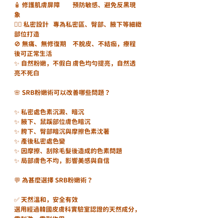
🧴 修護肌膚屏障	預防敏感、避免反黑現
象
🧖‍♀️ 私密設計	專為私密區、臀部、腋下等細緻
部位打造
🚫 無痛、無修復期	不脫皮、不結痂，療程
後可正常生活
✨ 自然粉嫩，不假白	膚色均勻提亮，自然透
亮不死白
🌸 SRB粉嫩術可以改善哪些問題？
✨ 私密處色素沉澱、暗沉
✨ 腋下、鼠蹊部位膚色暗沉
✨ 胯下、臀部暗沉與摩擦色素沈著
✨ 產後私密處色變
✨ 因摩擦、刮除毛髮後造成的色素問題
✨ 局部膚色不均，影響美感與自信
💬 為甚麼選擇 SRB粉嫩術？
✅ 天然溫和，安全有效
選用經過韓國皮膚科實驗室認證的天然成分，