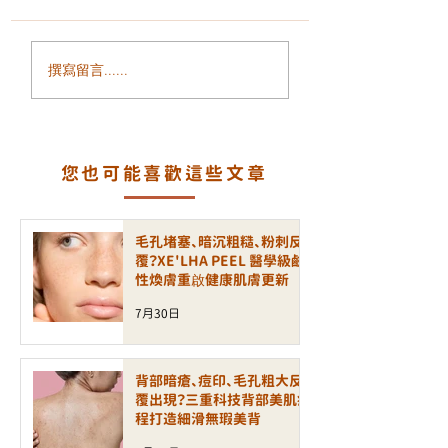
全身透亮的秘密：光動
追求極致絲滑：為
撰寫留言......
膠原美白艙，重塑妳的
GentleLase Pro
肌膚發光力
755nm 是雷射脫
黃金標準？
您也可能喜歡這些文章
毛孔堵塞、暗沉粗糙、粉刺反
覆？XE'LHA PEEL 醫學級鹼
性煥膚重啟健康肌膚更新
7月30日
背部暗瘡、痘印、毛孔粗大反
覆出現？三重科技背部美肌療
程打造細滑無瑕美背