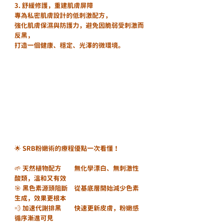
3. 舒緩修護，重建肌膚屏障
專為私密肌膚設計的低刺激配方，
強化肌膚保濕與防護力，避免因脆弱受刺激而
反黑，
打造一個健康、穩定、光澤的微環境。
🌟 SRB粉嫩術的療程優點一次看懂！
🌱 天然植物配方	無化學漂白、無刺激性
酸類，溫和又有效
🎯 黑色素源頭阻斷	從基底層開始減少色素
生成，效果更根本
💨 加速代謝排黑	快速更新皮膚，粉嫩感
循序漸進可見