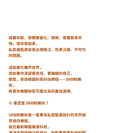
隨著年齡、荷爾蒙變化、摩擦、穿著緊身衣
物、懷孕等因素，
私密處肌膚容易出現暗沉、色素沉澱、不均勻
的問題。
這些變化雖然自然，
但如果你渴望更自信、更細緻的自己，
那麼，來自韓國的高科技療程——SRB粉嫩
術，
將是你喚醒秘密花園光采的最佳選擇。
🌸 甚麼是 SRB粉嫩術？
SRB粉嫩術是一套專為私密肌膚設計的天然植
萃煥白療程，
融合最新韓國美膚科技，
透過天然植物活性成分，針對黑色素形成的關