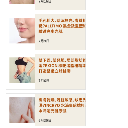
7月16日
毛孔粗大、暗沉無光、膚質粗
糙？ALLTIMO 黑金鈦重塑細
緻透亮水光肌
7月9日
雙下巴、嬰兒肥、局部脂肪難
消？EXION 標靶溶脂槍精準
打造緊緻立體輪廓
7月6日
皮膚乾燥、泛紅敏感、缺乏光
澤？INCRYO 水滴皇后槍打造
水潤透亮健康肌
6月30日