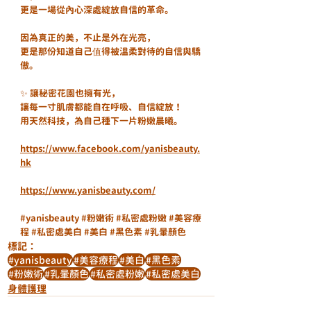
更是一場從內心深處綻放自信的革命。
因為真正的美，不止是外在光亮，
更是那份知道自己值得被溫柔對待的自信與驕
傲。
✨ 讓秘密花園也擁有光，
讓每一寸肌膚都能自在呼吸、自信綻放！
用天然科技，為自己種下一片粉嫩晨曦。
https://www.facebook.com/yanisbeauty.
hk
https://www.yanisbeauty.com/
#yanisbeauty
#粉嫩術
#私密處粉嫩
#美容療
程
#私密處美白
#美白
#黑色素
#乳暈顏色
標記：
#yanisbeauty
#美容療程
#美白
#黑色素
#粉嫩術
#乳暈顏色
#私密處粉嫩
#私密處美白
身體護理