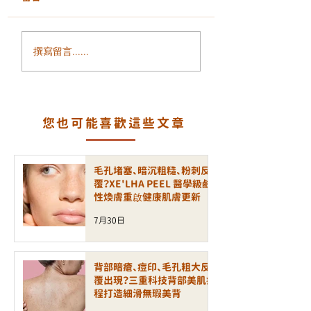
面部鬆弛、輪廓模糊、
毛孔粗大、凹凸洞
撰寫留言......
細紋增加？ALLTIMO 黑
瘡印反覆出現？認
金鈦拉提打造緊緻年輕
一代煥膚科技 LA
輪廓
PEEL 療程
您也可能喜歡這些文章
毛孔堵塞、暗沉粗糙、粉刺反
覆？XE'LHA PEEL 醫學級鹼
性煥膚重啟健康肌膚更新
7月30日
背部暗瘡、痘印、毛孔粗大反
覆出現？三重科技背部美肌療
程打造細滑無瑕美背