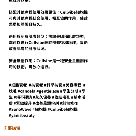
搭配其他療程使用效果更佳：Cellvibe細胞機
可與其他療程結合使用，相互協同作用，使效
果更加顯著且持久。
適用於所有肌膚類型：無論是哪種肌膚類型，
都可以進行Cellvibe細胞機修復和護理，幫助
改善肌膚的健康狀況。
安全無副作用：Cellvibe是一種安全且無副作
用的技術，可放心進行。
#細胞衰老
#抗衰老
#科學抗衰
#美容療程
#
脫毛
#candela
#gentlelase
#學生分期
#學
生
#絕不硬銷
#永久保養
#收細毛孔
#補水活
膚
#緊緻提升
#改善黑頭粉刺
#創傷修復
#SonoWave
#細胞機
#Cellvibe細胞機
#yanisbeauty
面部護理