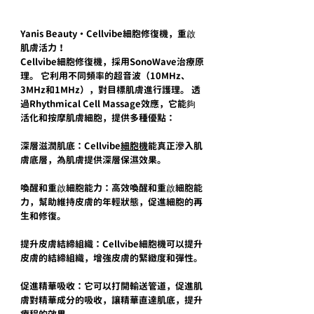
Yanis Beauty・Cellvibe細胞修復機，重啟
肌膚活力！
Cellvibe細胞修復機，採用SonoWave治療原
理。 它利用不同頻率的超音波（10MHz、
3MHz和1MHz），對目標肌膚進行護理。 透
過Rhythmical Cell Massage效應，它能夠
活化和按摩肌膚細胞，提供多種優點：
深層滋潤肌底：Cellvibe
細胞機
能真正滲入肌
膚底層，為肌膚提供深層保濕效果。
喚醒和重啟細胞能力：高效喚醒和重啟細胞能
力，幫助維持皮膚的年輕狀態，促進細胞的再
生和修復。
提升皮膚結締組織：Cellvibe細胞機可以提升
皮膚的結締組織，增強皮膚的緊緻度和彈性。
促進精華吸收：它可以打開輸送管道，促進肌
膚對精華成分的吸收，讓精華直達肌底，提升
療程的效果。