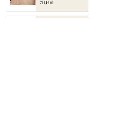
7月16日
毛孔粗大、暗沉無光、膚質粗
糙？ALLTIMO 黑金鈦重塑細
緻透亮水光肌
7月9日
雙下巴、嬰兒肥、局部脂肪難
消？EXION 標靶溶脂槍精準
打造緊緻立體輪廓
7月6日
皮膚乾燥、泛紅敏感、缺乏光
澤？INCRYO 水滴皇后槍打造
水潤透亮健康肌
6月30日