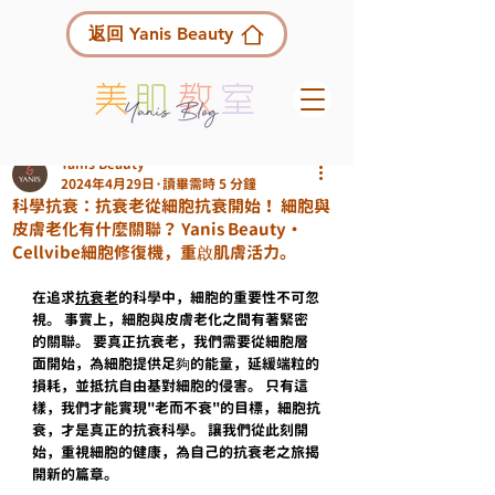
返回 Yanis Beauty
Yanis Beauty
2024年4月29日
讀畢需時 5 分鐘
科學抗衰：抗衰老從細胞抗衰開始！ 細胞與
皮膚老化有什麼關聯？ Yanis Beauty・
Cellvibe細胞修復機，重啟肌膚活力。
在追求
抗衰老
的科學中，細胞的重要性不可忽
視。 事實上，細胞與皮膚老化之間有著緊密
的關聯。 要真正抗衰老，我們需要從細胞層
面開始，為細胞提供足夠的能量，延緩端粒的
損耗，並抵抗自由基對細胞的侵害。 只有這
樣，我們才能實現"老而不衰"的目標，細胞抗
衰，才是真正的抗衰科學。 讓我們從此刻開
始，重視細胞的健康，為自己的抗衰老之旅揭
開新的篇章。