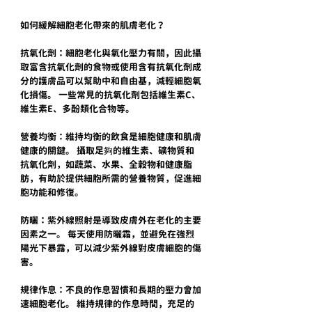
如何緩解細胞老化帶來的肌膚老化？
抗氧化劑：細胞老化與氧化壓力有關，因此攝
取富含抗氧化劑的食物或使用含有抗氧化劑成
分的護膚品可以幫助中和自由基，減輕細胞氧
化損傷。 一些常見的抗氧化劑包括維生素C、
維生素E、多酚類化合物等。
營養均衡：維持均衡的飲食是細胞健康和肌膚
健康的關鍵。 攝取足夠的維生素、礦物質和
抗氧化劑，如蔬菜、水果、全穀物和健康脂
肪，有助於提供細胞所需的營養物質，促進細
胞功能和修復。
防曬：紫外線照射是導致皮膚外在老化的主要
因素之一。 每天使用防曬霜，並避免在強烈
陽光下暴露，可以減少紫外線對皮膚細胞的傷
害。
規律作息：不良的作息習慣和長期的壓力會加
速細胞老化。 維持規律的作息時間，充足的