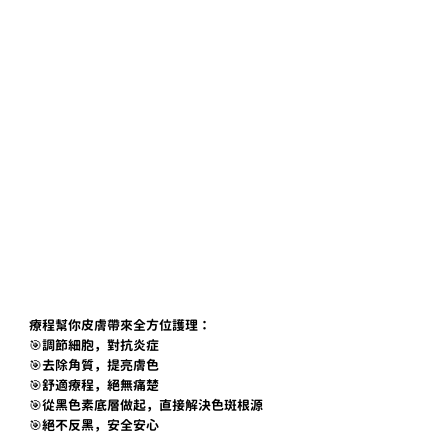
療程幫你皮膚帶來全方位護理：
🎯調節細胞，對抗炎症
🎯去除角質，提亮膚色
🎯舒適療程，絕無痛楚
🎯從黑色素底層做起，直接解決色斑根源
🎯絕不反黑，安全安心