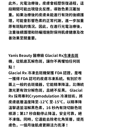
此外，光電治療後，皮膚會經歷恢復過程，這
段期間可能出現發炎反應，導致色素沉著加
重。如果治療後的皮膚未能進行有效的後續護
理，可能會影響色素的正常代謝，進一步加重
原有斑點的情況。因此，在進行光電治療後，
注重後續護理和防曬措施對保持肌膚健康及改
善效果至關重要。
Yanis Beauty 醫療級 Glacial Rx
冷凍去斑
機，從肌底瓦解色斑，讓你不再懼怕任何斑
點！
Glacial Rx 冷凍去斑機榮獲 FDA 認證，是唯
一獲得 FDA 認可的皮膚冷凍系統。有別於市
面上一般的去斑儀器，它能精準降溫，比傳統
激光更有效分解色斑，且絕不反黑。 Glacial 
Rx 採用專利Cryomodulation 冷凍技術，將
皮膚底層溫度降至-12℃ 至-15℃，以精準降
溫擊退並溶解黑色素，16 秒內有效切斷色斑
根源；第17 秒自動停止降溫，安全可靠，絕
不凍傷。同時，它還能去除老化角質層，提亮
膚色，一個月後肌膚更顯活力亮澤！