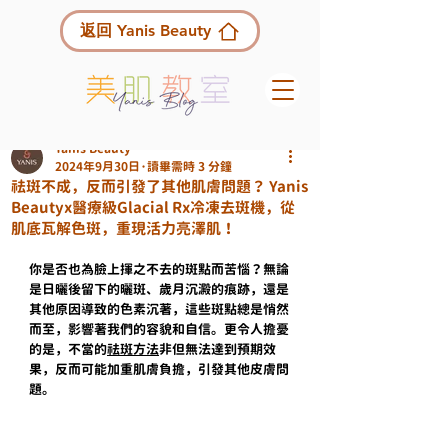
返回 Yanis Beauty
Yanis Beauty
2024年9月30日
讀畢需時 3 分鐘
祛斑不成，反而引發了其他肌膚問題？ Yanis
Beautyx醫療級Glacial Rx冷凍去斑機，從
肌底瓦解色斑，重現活力亮澤肌！
你是否也為臉上揮之不去的斑點而苦惱？無論
是日曬後留下的曬斑、歲月沉澱的痕跡，還是
其他原因導致的色素沉著，這些斑點總是悄然
而至，影響著我們的容貌和自信。更令人擔憂
的是，不當的
祛斑方法
非但無法達到預期效
果，反而可能加重肌膚負擔，引發其他皮膚問
題。