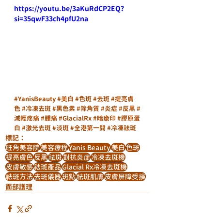
https://youtu.be/3aKuRdCP2EQ?
si=35qwF33ch4pfU2na
#YanisBeauty
#美白
#色斑
#去斑
#提亮膚
色
#冷凍去斑
#黑色素
#除角質
#炎症
#反黑
#
減輕疼痛
#腫痛
#GlacialRx
#暗瘡印
#膠原蛋
白
#激光去斑
#淡斑
#全港第一間
#冷凍祛斑
標記：
旺角美容院
美容療程
Yanis Beauty
美白
色斑
提亮膚色
反黑
祛斑
對抗炎症
冷凍去斑機
皮膚敏感
祛斑產品
Glacial Rx冷凍去斑機
祛斑方法
去斑儀器
斑點
祛斑肌膚
皮膚屏障受損
面部護理