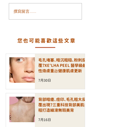
面部鬆弛、輪廓模糊、
毛孔粗大、凹凸洞
撰寫留言......
細紋增加？ALLTIMO 黑
瘡印反覆出現？認
金鈦拉提打造緊緻年輕
一代煥膚科技 LA
輪廓
PEEL 療程
您也可能喜歡這些文章
毛孔堵塞、暗沉粗糙、粉刺反
覆？XE'LHA PEEL 醫學級鹼
性煥膚重啟健康肌膚更新
7月30日
背部暗瘡、痘印、毛孔粗大反
覆出現？三重科技背部美肌療
程打造細滑無瑕美背
7月16日