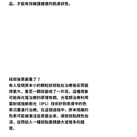
品，才能有效維護健康的肌膚狀態。
祛斑後更嚴重了？
有人發現原本小的顆粒狀斑點在治療後反而變
得更大，甚至一顆斑變成了一片斑。這種現象
可能與光電治療的原理有關。光電類治療利用
雷射或強脈衝光（IPL）技術針對皮膚中的色
素沉著進行治療。在這個過程中，原本隱藏的
色素可能被激活並表露出來，導致斑點顏色加
深，從而給人一種斑點面積擴大或增多的錯
覺。