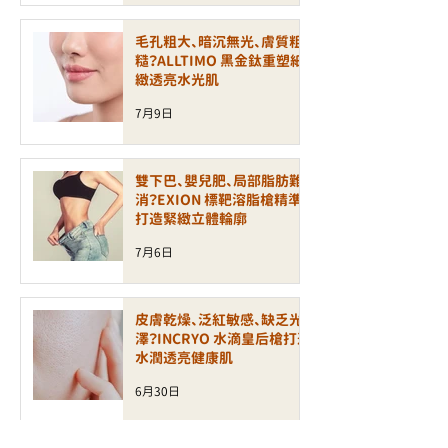
毛孔粗大、暗沉無光、膚質粗
糙？ALLTIMO 黑金鈦重塑細
緻透亮水光肌
7月9日
雙下巴、嬰兒肥、局部脂肪難
消？EXION 標靶溶脂槍精準
打造緊緻立體輪廓
7月6日
皮膚乾燥、泛紅敏感、缺乏光
澤？INCRYO 水滴皇后槍打造
水潤透亮健康肌
6月30日