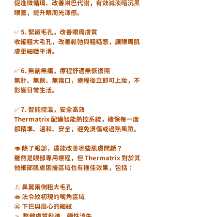
促進微循環、改善淋巴代謝，有效減淡暗沉黑
眼圈，提升眼周光澤感。
✅ 5. 緊緻毛孔，改善眼周膚質
收縮粗大毛孔，改善鬆弛與粗糙感，讓眼周肌
膚更細緻平滑。
✅ 6. 無創無痛，療程舒適無恢復期
無針、無創、無傷口，療程後立即可上妝，不
影響日常生活。
✅ 7. 智能控溫，安全高效
Thermatrix 配備智能熱控系統，確保每一度
都精準、溫和、安全，避免燙傷或過熱風險。
👁 除了眼部，還能改善哪些肌膚問題？
雖然是眼部專用療程，但 Thermatrix 對於其
他細部肌膚困擾區域也有極佳效果，包括：
👃 鼻翼兩側粗大毛孔
👄 法令紋初現的嘴角區域
😬 下巴與眉心的細紋
🌫 整體膚質鬆弛、彈性流失