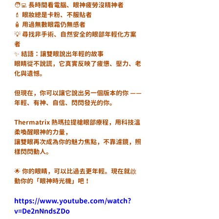
🧑‍💻 長時間看電腦、眼神疲勞沒精神者
💄 眼妝總是卡粉、不服貼者
🧴 用過無數眼霜仍無感者
💡 尋找非手術、自然安全的眼部年輕化方案
者
✨ 結語：讓雙眼說出年輕的故事
眼睛從不說謊，它真實反映了疲憊、壓力、老
化與遺憾。
但現在，你可以讓它說出另一個版本的你 ——
年輕、有神、自信、閃閃發光的你。
Thermatrix 熱瑪拉提槍眼部療程，用科技溫
柔喚醒眼神的力量，
讓雙眼再次成為你的魅力焦點，不靠濾鏡，照
樣閃閃動人。
🌟 你的眼睛，可以比過去更年輕。現在就啟
動你的「眼神時光機」吧！
https://www.youtube.com/watch?
v=De2nNndsZDo