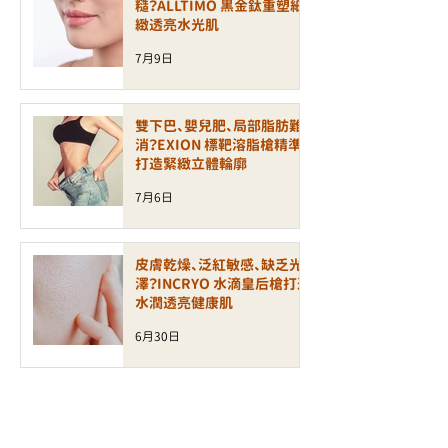
糙？ALLTIMO 黑金鈦重塑細
緻透亮水光肌
7月9日
雙下巴、嬰兒肥、局部脂肪難
消？EXION 標靶溶脂槍精準
打造緊緻立體輪廓
7月6日
皮膚乾燥、泛紅敏感、缺乏光
澤？INCRYO 水滴皇后槍打造
水潤透亮健康肌
6月30日
面部鬆弛、輪廓模糊、細紋增
加？ALLTIMO 黑金鈦拉提打
造緊緻年輕輪廓