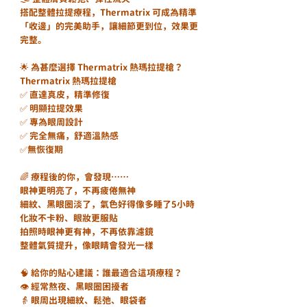
搭配整體拉提療程，Thermatrix 可成為精準
「收邊」的完美助手，讓細節更到位，效果更
完整。
🌟 為甚麼選擇 Thermatrix 熱瑪拉提槍？
Thermatrix 熱瑪拉提槍
✅ 直達真皮，精準修復
✅ 明顯拉提效果
✅ 專為眼周設計
✅ 完全無痛，舒適溫熱感
✅無恢復期
🌈 療程後的你，會發現……
眼神更明亮了，不再疲倦無神
細紋、黑眼圈淡了，氣色好得像多睡了5小時
化妝不卡粉、眼妝更服貼
拍照時眼神更有神，不再依靠濾鏡
整體氣質提升，像眼睛會發光一樣
🧠 給你的貼心建議：誰最適合這項療程？
👁 經常熬夜、黑眼圈困擾者
👵 眼周出現細紋、鬆弛、眼袋者