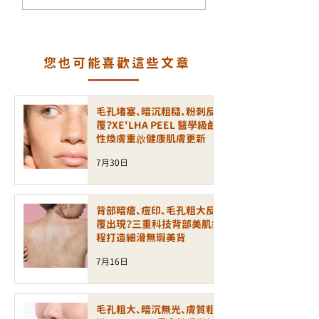
細紋增加？ALLTIMO 黑
瘡印反覆出現？認
金鈦拉提打造緊緻年輕
一代煥膚科技 LA
輪廓
PEEL 療程
您也可能喜歡這些文章
毛孔堵塞、暗沉粗糙、粉刺反
覆？XE'LHA PEEL 醫學級鹼
性煥膚重啟健康肌膚更新
7月30日
背部暗瘡、痘印、毛孔粗大反
覆出現？三重科技背部美肌療
程打造細滑無瑕美背
7月16日
毛孔粗大、暗沉無光、膚質粗