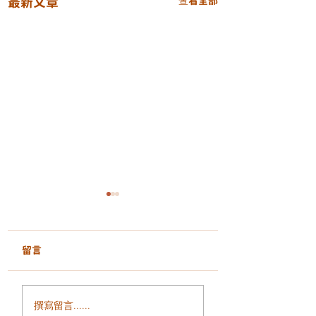
最新文章
查看全部
留言
面部鬆弛、輪廓模糊、
毛孔粗大、凹凸洞
撰寫留言......