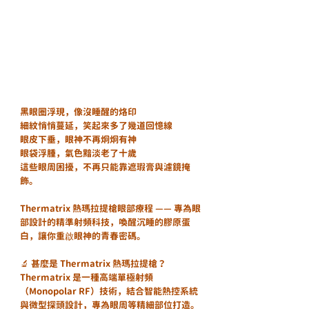
黑眼圈浮現，像沒睡醒的烙印
細紋悄悄蔓延，笑起來多了幾道回憶線
眼皮下垂，眼神不再炯炯有神
眼袋浮腫，氣色黯淡老了十歲
這些眼周困擾，不再只能靠遮瑕膏與濾鏡掩
飾。
Thermatrix 熱瑪拉提槍眼部療程 —— 專為眼
部設計的精準射頻科技，喚醒沉睡的膠原蛋
白，讓你重啟眼神的青春密碼。
🔬 甚麼是 Thermatrix 熱瑪拉提槍？
Thermatrix 是一種高端單極射頻
（Monopolar RF）技術，結合智能熱控系統
與微型探頭設計，專為眼周等精細部位打造。