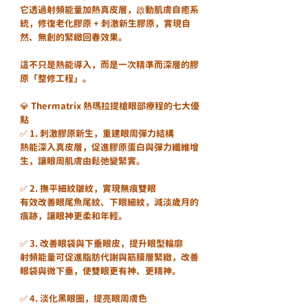
它透過射頻能量加熱真皮層，啟動肌膚自癒系
統，修復老化膠原 + 刺激新生膠原，實現自
然、無創的緊緻回春效果。
這不只是熱能導入，而是一次精準而深層的膠
原「整修工程」。
💎 Thermatrix 熱瑪拉提槍眼部療程的七大優
點
✅ 1. 刺激膠原新生，重建眼周彈力結構
熱能深入真皮層，促進膠原蛋白與彈力纖維增
生，讓眼周肌膚由鬆弛變緊實。
✅ 2. 撫平細紋皺紋，實現無痕雙眼
有效改善眼尾魚尾紋、下眼細紋，減淡歲月的
痕跡，讓眼神更柔和年輕。
✅ 3. 改善眼袋與下垂眼皮，提升眼型輪廓
射頻能量可促進脂肪代謝與筋膜層緊緻，改善
眼袋與微下垂，使雙眼更有神、更精神。
✅ 4. 淡化黑眼圈，提亮眼周膚色