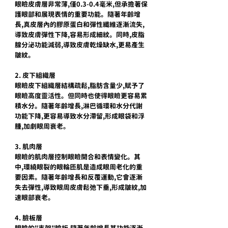
眼瞼皮膚層非常薄,僅0.3-0.4毫米,但承擔著保
護眼部和展現表情的重要功能。隨著年齡增
長,真皮層內的膠原蛋白和彈性纖維逐漸流失,
導致皮膚彈性下降,容易形成細紋。同時,皮脂
腺分泌功能減弱,導致皮膚乾燥缺水,更易產生
皺紋。
2. 皮下組織層
眼瞼皮下組織層結構疏鬆,脂肪含量少,賦予了
眼瞼高度靈活性。但同時也使得眼瞼更容易累
積水分。隨著年齡增長,淋巴循環和水分代謝
功能下降,更容易導致水分滯留,形成眼袋和浮
腫,加劇眼周衰老。
3. 肌肉層
眼瞼的肌肉層控制眼瞼開合和表情變化。其
中,環繞眼裂的眼輪匝肌是造成眼周老化的重
要因素。隨著年齡增長和反覆運動,它會逐漸
失去彈性,導致眼周皮膚鬆弛下垂,形成皺紋,加
速眼部衰老。
4. 臉板層
眼瞼的"支架"瞼板,隨著年齡增長其功能逐漸