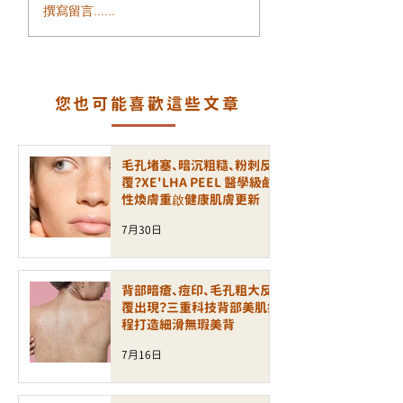
面部鬆弛、輪廓模糊、
毛孔粗大、凹凸洞
撰寫留言......
細紋增加？ALLTIMO 黑
瘡印反覆出現？認
金鈦拉提打造緊緻年輕
一代煥膚科技 LA
輪廓
PEEL 療程
您也可能喜歡這些文章
毛孔堵塞、暗沉粗糙、粉刺反
覆？XE'LHA PEEL 醫學級鹼
性煥膚重啟健康肌膚更新
7月30日
背部暗瘡、痘印、毛孔粗大反
覆出現？三重科技背部美肌療
程打造細滑無瑕美背
7月16日