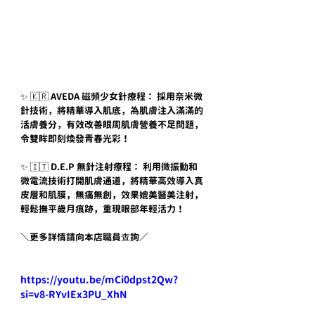
✨ 🇰🇷 AVEDA 
磁頻
少女針療程： 採用奈米微
針技術，將精華導入肌底，為肌膚注入滿滿的
活膚養分，有效改善眼周肌膚營養不足問題，
令雙眸即刻煥發青春光彩！
✨ 🇮🇹 D.E.P 無針注射療程： 利用微振動和
微電流技術打開肌膚通道，將精華高效導入真
皮層和肌膜，無痛無創，效果媲美醫美注射，
輕鬆撫平歲月痕跡，重現眼部年輕活力！
＼更多詳情請向本店職員查詢／
https://youtu.be/mCi0dpst2Qw?
si=v8-RYvIEx3PU_XhN