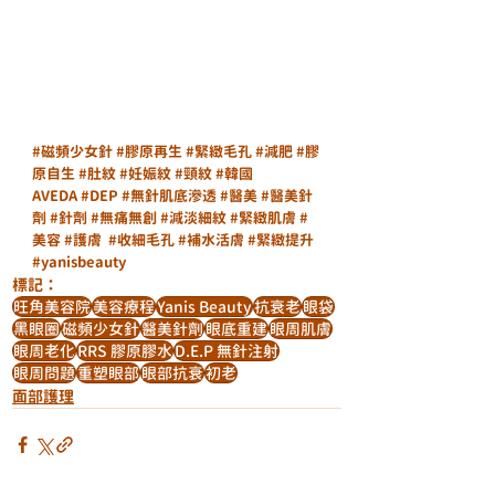
#磁頻少女針
#膠原再生
#緊緻毛孔
#減肥
#膠
原自生
#肚紋
#妊娠紋
#頸紋
#韓國
AVEDA
#DEP
#無針肌底滲透
#醫美
#醫美針
劑
#針劑
#無痛無創
#減淡細紋
#緊緻肌膚
#
美容
#護膚
#收細毛孔
#補水活膚
#緊緻提升
#yanisbeauty
標記：
旺角美容院
美容療程
Yanis Beauty
抗衰老
眼袋
黑眼圈
磁頻少女針
醫美針劑
眼底重建
眼周肌膚
眼周老化
RRS 膠原膠水
D.E.P 無針注射
眼周問題
重塑眼部
眼部抗衰
初老
面部護理