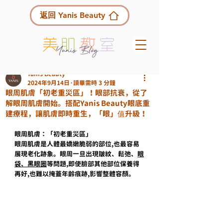
返回 Yanis Beauty
Yanis Beauty
2024年9月14日
讀畢需時 3 分鐘
眼周肌膚「初老重災區」！眼部抗衰，從了
解眼周肌膚開始。搭配Yanis Beauty眼底重
建療程，讓肌膚即時重生，「眼」值升級！
眼周肌膚：「初老重災區」
眼周肌膚是人體最嬌嫩脆弱的部位,也最容易
展現老化跡象。眼周一旦出現皺紋、鬆弛、
眼
袋、黑眼圈
等問題,即使臉部其他部位保養得
再好,也難以掩蓋年齡痕跡,影響整體容顏。