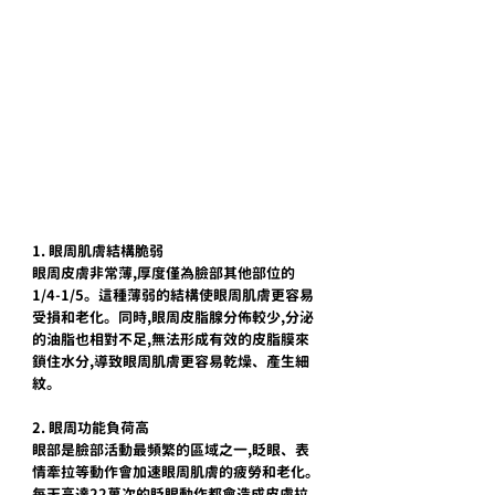
1. 眼周肌膚結構脆弱
眼周皮膚非常薄,厚度僅為臉部其他部位的
1/4-1/5。這種薄弱的結構使眼周肌膚更容易
受損和老化。同時,眼周皮脂腺分佈較少,分泌
的油脂也相對不足,無法形成有效的皮脂膜來
鎖住水分,導致眼周肌膚更容易乾燥、產生細
紋。
2. 眼周功能負荷高
眼部是臉部活動最頻繁的區域之一,眨眼、表
情牽拉等動作會加速眼周肌膚的疲勞和老化。
每天高達22萬次的眨眼動作都會造成皮膚拉