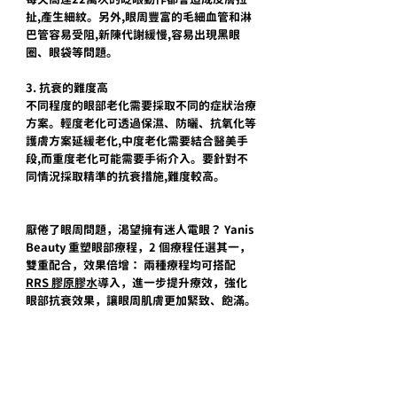
扯,產生細紋。另外,眼周豐富的毛細血管和淋
巴管容易受阻,新陳代謝緩慢,容易出現黑眼
圈、眼袋等問題。
3. 抗衰的難度高
不同程度的眼部老化需要採取不同的症狀治療
方案。輕度老化可透過保濕、防曬、抗氧化等
護膚方案延緩老化,中度老化需要結合醫美手
段,而重度老化可能需要手術介入。要針對不
同情況採取精準的抗衰措施,難度較高。
厭倦了眼周問題，渴望擁有迷人電眼？ Yanis 
Beauty 重塑眼部療程，2 個療程任選其一，
雙重配合，效果倍增： 兩種療程均可搭配
RRS 膠原膠
水
導入，進一步提升療效，強化
眼部抗衰效果，讓眼周肌膚更加緊致、飽滿。