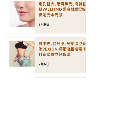
毛孔粗大、暗沉無光、膚質粗
糙？ALLTIMO 黑金鈦重塑細
緻透亮水光肌
7月9日
雙下巴、嬰兒肥、局部脂肪難
消？EXION 標靶溶脂槍精準
打造緊緻立體輪廓
7月6日
皮膚乾燥、泛紅敏感、缺乏光
澤？INCRYO 水滴皇后槍打造
水潤透亮健康肌
6月30日
面部鬆弛、輪廓模糊、細紋增