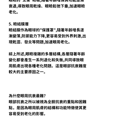
衰退,導致眼周乾燥、眼瞼鬆弛下垂,加速眼瞼
老化。
5. 瞼結膜層
瞼結膜作為眼球的"保護罩",隨著年齡增長逐
漸變薄,防禦能力下降,更容易受到外界刺激,出
現乾澀、發炎等問題,加速眼周老化。
綜上所述,眼瞼複雜的多層結構,各層隨著年齡
變化都會產生一系列退化和失衡,共同導致眼
周肌膚出現各種老化問題。這是眼部抗衰難度
較大的主要原因之一。
為什麼眼周抗衰最難?
眼部抗衰之所以被視為全臉抗衰的重點和困難
點，是因為眼周肌膚的結構和功能特徵使其更
容易受到老化的影響。