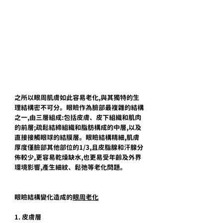
之所以眼周肌膚如此容易老化,與其獨特的生
理結構密不可分。眼瞼作為臉部最複雜的結構
之一,由三層組成:包括皮膚、皮下組織和肌肉
的前層;疏鬆結締組織和脂肪構成的中層,以及
直接接觸眼球的結膜層。眼瞼結構精細,肌膚
厚度僅臉部其他部位的1/3,且皮脂腺和汗腺分
佈較少,更容易乾燥缺水,也更易受年齡及外界
環境影響,產生細紋、鬆弛等老化問題。
眼瞼結構變化造成的
眼周老化
1. 皮膚層