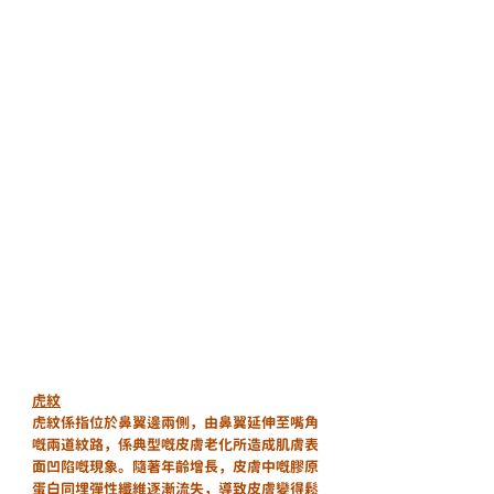
虎紋
虎紋係指位於鼻翼邊兩側，由鼻翼延伸至嘴角
嘅兩道紋路，係典型嘅皮膚老化所造成肌膚表
面凹陷嘅現象。隨著年齡增長，皮膚中嘅膠原
蛋白同埋彈性纖維逐漸流失，導致皮膚變得鬆