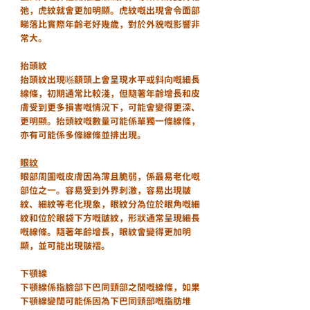
弛，虎紋就會更加明顯。虎紋嘅出現會令面部
睇落比實際年齡老好幾歲，對於外貌嘅影響非
常大。
抬頭紋
抬頭紋出現喺額頭上會呈現水平或斜向嘅細長
線條，初期通常比較淺，但隨著年齡增長和皮
膚受到更多損害嘅情況下，可能會變得更深、
更明顯。抬頭紋嘅數量可能係單獨一條線條，
亦有可能係多條線條並排出現。
眼紋
眼部周圍嘅皮膚因為薄且脆弱，係最易老化嘅
部位之一。容易受到外界刺激，容易出現皺
紋、細紋等老化現象，眼紋分為位於眼角嘅細
紋和位於眼袋下方嘅皺紋，形狀通常呈現細長
嘅線條。隨著年齡增長，眼紋會變得更加明
顯，並可能出現皺褶。
下顎線
下顎線係指臉部下巴同頸部之間嘅線條，如果
下顎線變闊可能係因為下巴同頸部嘅脂肪堆