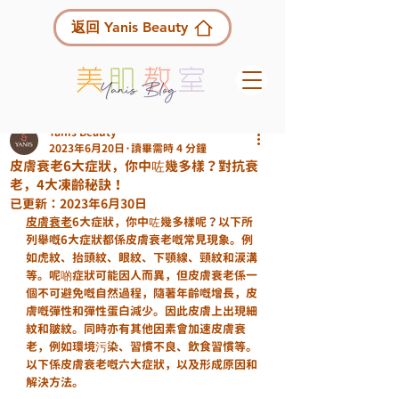
返回 Yanis Beauty
Yanis Beauty
2023年6月20日
讀畢需時 4 分鐘
皮膚衰老6大症狀，你中咗幾多樣？對抗衰
老，4大凍齡秘訣！
已更新：
2023年6月30日
皮膚衰老
6大症狀，你中咗幾多樣呢？以下所
列舉嘅6大症狀都係皮膚衰老嘅常見現象。例
如虎紋、抬頭紋、眼紋、下顎線、頸紋和涙溝
等。呢啲症狀可能因人而異，但皮膚衰老係一
個不可避免嘅自然過程，隨著年齡嘅增長，皮
膚嘅彈性和彈性蛋白減少。因此皮膚上出現細
紋和皺紋。同時亦有其他因素會加速皮膚衰
老，例如環境污染、習慣不良、飲食習慣等。
以下係皮膚衰老嘅六大症狀，以及形成原因和
解決方法。