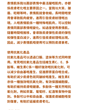
表情肌係我哋面部表情中最活躍嘅肌肉，亦都
係皮膚老化嘅主要原因之一。當我哋大笑、皺
眉、眨眼等時，表情肌就會收縮，長時間嘅使
用會導致肌肉疲勞，進而引發皮膚紋理嘅出
現。人嘅表情肌係一種特殊嘅肌肉，可以控制
表情同面部表情嘅變化。如過度使用表情肌，
隨著時間嘅推移，會導致皮膚彈性皮膚的彈性
和彈性蛋白減少，進而引發皮膚紋理嘅出現。
因此，減少表情肌嘅使用可以預防皮膚衰老。
使用抗氧化產品
抗氧化產品可以透過口服、塗抹等方式同時使
用。常見嘅抗氧化產品包括維生素C、E、多
酚等。維生素C係一種好強效嘅抗氧化劑，可
以減少自由基嘅產生、促進膠原蛋白嘅合成，
有助於減少皮膚色斑同皺紋嘅產生。維生素E
亦係一種強效嘅抗氧化劑，有效保護細胞膜，
有助於維持皮膚嘅健康。多酚係一種天然嘅抗
氧化劑，例如茶葉、葡萄籽、紅酒等食物中搵
到。多酚可以中和自由基，保護皮膚細胞唔受
到傷害，有助於延緩皮膚老化。