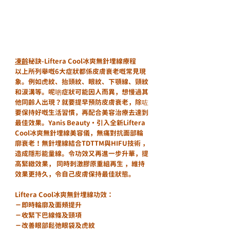
凍齡
秘訣-Liftera Cool冰爽無針埋線療程
以上所列舉嘅6大症狀都係皮膚衰老嘅常見現
象。例如虎紋、抬頭紋、眼紋、下顎線、頸紋
和涙溝等。呢啲症狀可能因人而異，想慢過其
他同齡人出現？就要提早預防皮膚衰老，除咗
要保持好嘅生活習慣，再配合美容治療去達到
最佳效果。Yanis Beauty・引入全新Liftera 
Cool冰爽無針埋線美容儀，無痛對抗面部輪
廓衰老！無針埋線結合TDTTM與HIFU技術 ，
造成隱形能量線。令功效又再進一步升華，提
高緊緻效果， 同時刺激膠原重組再生 ，維持
效果更持久，令自己皮膚保持最佳狀態。
Liftera Cool冰爽無針埋線功效：
－即時輪廓及面頰提升
－收緊下巴線條及頸項
－改善眼部鬆弛眼袋及虎紋