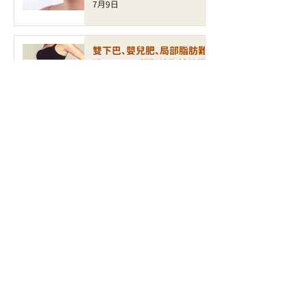
7月9日
雙下巴、嬰兒肥、局部脂肪難
消？EXION 標靶溶脂槍精準
打造緊緻立體輪廓
7月6日
皮膚乾燥、泛紅敏感、缺乏光
澤？INCRYO 水滴皇后槍打造
水潤透亮健康肌
6月30日
面部鬆弛、輪廓模糊、細紋增
加？ALLTIMO 黑金鈦拉提打
造緊緻年輕輪廓
6月30日