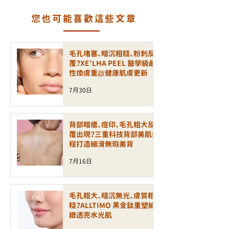
輪廓
PEEL 療程
您也可能喜歡這些文章
毛孔堵塞、暗沉粗糙、粉刺反
覆？XE'LHA PEEL 醫學級鹼
性煥膚重啟健康肌膚更新
7月30日
背部暗瘡、痘印、毛孔粗大反
覆出現？三重科技背部美肌療
程打造細滑無瑕美背
7月16日
毛孔粗大、暗沉無光、膚質粗
糙？ALLTIMO 黑金鈦重塑細
緻透亮水光肌