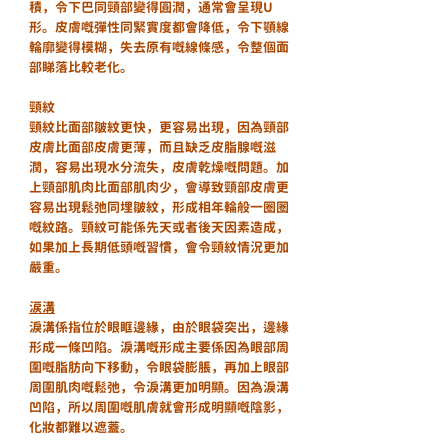
積，令下巴同頸部變得圓潤，通常會呈現U
形。皮膚嘅彈性同緊實度都會降低，令下顎線
輪廓變得模糊，失去原有嘅線條感，令整個面
部睇落比較老化。
頸紋
頸紋比面部皺紋更快，更容易出現，因為頸部
皮膚比面部皮膚更薄，而且缺乏皮脂腺嘅滋
潤，容易出現水分流失，皮膚乾燥嘅問題。加
上頸部肌肉比面部肌肉少，會導致頸部皮膚更
容易出現鬆弛同埋皺紋，形成相年輪般一圈圈
嘅紋路。頸紋可能係先天或者後天因素造成，
如果加上長期低頭嘅習慣，會令頸紋情況更加
嚴重。
涙溝
淚溝係指位於眼眶邊緣，由於眼袋突出，邊緣
形成一條凹陷。淚溝嘅形成主要係因為眼部周
圍嘅脂肪向下移動，令眼袋膨脹，再加上眼部
周圍肌肉嘅鬆弛，令淚溝更加明顯。因為淚溝
凹陷，所以周圍嘅肌膚就會形成明顯嘅陰影，
化妝都難以遮蓋。