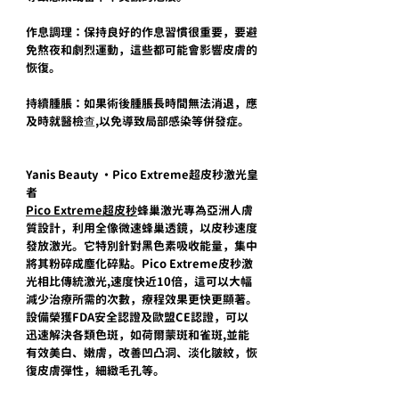
作息調理：保持良好的作息習慣很重要，要避
免熬夜和劇烈運動，這些都可能會影響皮膚的
恢復。
持續腫脹：如果術後腫脹長時間無法消退，應
及時就醫檢查,以免導致局部感染等併發症。
Yanis Beauty ・Pico Extreme超皮秒激光皇
者
Pico Extreme超皮秒
蜂巢激光專為亞洲人膚
質設計，利用全像微速蜂巢透鏡，以皮秒速度
發放激光。它特別針對黑色素吸收能量，集中
將其粉碎成塵化碎點。Pico Extreme皮秒激
光相比傳統激光,速度快近10倍，這可以大幅
減少治療所需的次數，療程效果更快更顯著。
設備榮獲FDA安全認證及歐盟CE認證，可以
迅速解決各類色斑，如荷爾蒙斑和雀斑,並能
有效美白、嫩膚，改善凹凸洞、淡化皺紋，恢
復皮膚彈性，細緻毛孔等。