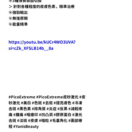
🎯3種液長自由切換
＞ 針對各種程度的皮膚色素，精準治療
🎯強勁輸出
🎯無復原期
🎯能量精準
https://youtu.be/kUCr4WO3UVA?
si=cZk_XFSLB14b__8a
#PicoExtreme
#PicoExtreme皮秒激光
#皮
秒激光
#美白
#色斑
#去斑
#提亮膚色
#冷凍
去斑
#黑色素
#除角質
#炎症
#反黑
#減輕疼
痛
#腫痛
#暗瘡印
#凹凸洞
#膠原蛋白
#激光
去斑
#淡斑
#皮膚
#暗粒
#毛囊角化
#面部療
程
#YanisBeauty