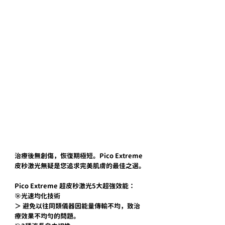
治療後無創傷，恢復期極短。Pico Extreme
皮秒激光無疑是您追求完美肌膚的最佳之選。
Pico Extreme 超皮秒激光5大超強效能：
🎯光速均化技術 
＞ 避免以往同類儀器因能量傳輸不均，致治
療效果不均勻的問題。