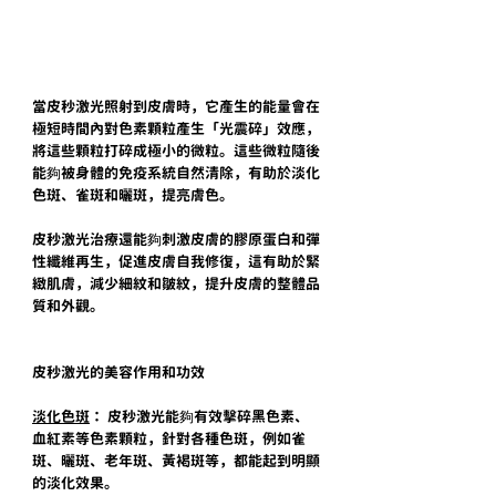
當皮秒激光照射到皮膚時，它產生的能量會在
極短時間內對色素顆粒產生「光震碎」效應，
將這些顆粒打碎成極小的微粒。這些微粒隨後
能夠被身體的免疫系統自然清除，有助於淡化
色斑、雀斑和曬斑，提亮膚色。
皮秒激光治療還能夠刺激皮膚的膠原蛋白和彈
性纖維再生，促進皮膚自我修復，這有助於緊
緻肌膚，減少細紋和皺紋，提升皮膚的整體品
質和外觀。
皮秒激光的美容作用和功效
淡化色斑
： 皮秒激光能夠有效擊碎黑色素、
血紅素等色素顆粒，針對各種色斑，例如雀
斑、曬斑、老年斑、黃褐斑等，都能起到明顯
的淡化效果。