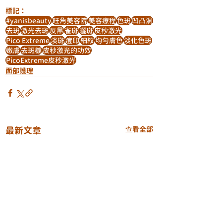
標記：
#yanisbeauty
旺角美容院
美容療程
色斑
凹凸洞
去斑
激光去斑
反黑
雀斑
曬斑
皮秒激光
Pico Extreme
淡斑
痘印
細紋
均勻膚色
淡化色斑
嫩膚
去斑機
皮秒激光的功效
PicoExtreme皮秒激光
面部護理
最新文章
查看全部