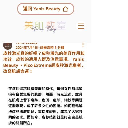
返回 Yanis Beauty
Yanis Beauty
2024年7月4日
讀畢需時 5 分鐘
皮秒激光真的好嗎？皮秒激光的美容作用和
功效。皮秒的適用人群及注意事項。 Yanis
Beauty ・Pico Extreme超皮秒激光皇者，
改寫肌膚命運！
在這個追求精緻美麗的時代，每個女性都渴望
擁有白皙無瑕的肌膚。然而，時光流逝，歲月
在肌膚上留下痕跡，色斑、痘印、細紋等問題
逐漸浮現，成了許多女性的困擾。如何輕鬆解
決這些肌膚問題，重拾年輕態，成為了大家共
同的追求。而如今，皮秒技術就是打造完美肌
膚的關鍵所在。