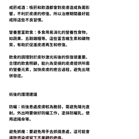
戒菸戒酒：吸菸和飲酒都會對皮膚造成負面影
響，不利於皮膚的修復。所以治療期間最好能
戒除這些不良習慣。
營養豐富飲食：多食用易消化的營養性食物，
如蔬果、五穀雜糧等。這些富含維生素和礦物
質，有助於促進皮膚再生和修復。
飲食的調理對於皮秒激光術後的恢復很重要。
合理的飲食照顧，能夠為受損的皮膚提供所需
的營養元素，加快皮膚的癒合過程，避免出現
併發症。
術後的護理建議
防曬：術後患處皮膚較為脆弱，需避免陽光直
射。外出時要做好防曬工作，塗抹防曬乳，使
用遮陽傘等。
避免抓癢：要避免用手去抓撓患處，這可能會
導致感染或留下不美觀的疤痕。