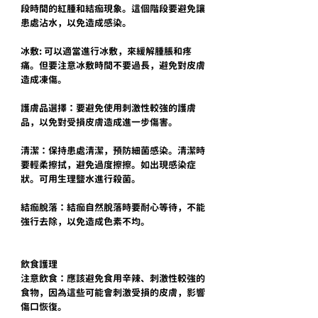
段時間的紅腫和結痂現象。這個階段要避免讓
患處沾水，以免造成感染。
冰敷: 可以適當進行冰敷，來緩解腫脹和疼
痛。但要注意冰敷時間不要過長，避免對皮膚
造成凍傷。
護膚品選擇：要避免使用刺激性較強的護膚
品，以免對受損皮膚造成進一步傷害。
清潔：保持患處清潔，預防細菌感染。清潔時
要輕柔擦拭，避免過度擦擦。如出現感染症
狀。可用生理鹽水進行殺菌。
結痂脫落：結痂自然脫落時要耐心等待，不能
強行去除，以免造成色素不均。
飲食護理
注意飲食：應該避免食用辛辣、刺激性較強的
食物，因為這些可能會刺激受損的皮膚，影響
傷口恢復。