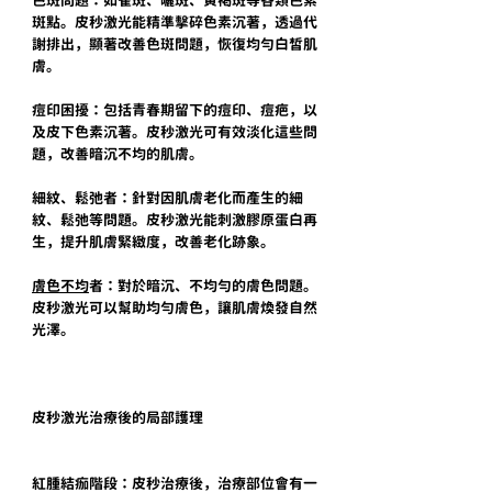
色斑問題：如雀斑、曬斑、黃褐斑等各類色素
斑點。皮秒激光能精準擊碎色素沉著，透過代
謝排出，顯著改善色斑問題，恢復均勻白皙肌
膚。
痘印困擾：包括青春期留下的痘印、痘疤，以
及皮下色素沉著。皮秒激光可有效淡化這些問
題，改善暗沉不均的肌膚。
細紋、鬆弛者：針對因肌膚老化而產生的細
紋、鬆弛等問題。皮秒激光能刺激膠原蛋白再
生，提升肌膚緊緻度，改善老化跡象。
膚色不均
者：對於暗沉、不均勻的膚色問題。
皮秒激光可以幫助均勻膚色，讓肌膚煥發自然
光澤。
皮秒激光治療後的局部護理
紅腫結痂階段：皮秒治療後，治療部位會有一