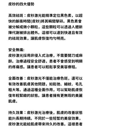
皮秒的四大優勢
高效祛斑：皮秒激光能精準定位黑色素，以超
快的脈衝時間(皮秒)將其瞬間擊碎。黑色素會
被分解成微小顆粒，這些顆粒可以透過人體新
陳代謝被排出體外。這樣可以達到快速且有效
的祛斑效果，讓肌膚恢復均勻明亮。
安全無痛:
皮秒激光採用非侵入式治療，不需要開刀或麻
醉。治療過程安全舒適，患者不會感受到明顯
的疼痛感。讓患者可以輕鬆享受美容療程。
全面改善：皮秒激光不僅能治療色斑，還可以
有效改善肌膚其他問題，如鬆弛、細紋、毛孔
粗大等。通過這種全面作用，可以幫助肌膚恢
復年輕緊緻的狀態。讓患者擁有更無瑕的美麗
肌膚。
持久效果：皮秒激光治療後，肌膚的改善狀態
能夠長期持續。不同於一些短暫的美容效果，
皮秒激光能給肌膚帶來持久的改善。這樣患者