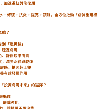
煥膚後使用，加速退紅與修復期
 補水 + 修復 + 抗炎 + 提亮 + 鎮靜，全方位啟動「膚質重建模
純氧艙？
	根源補氧，告別「蠟黃臉」
抗炎＋修復，穩定膚況
	快速恢復氣色、舒緩疲憊膚質
復期	加快復原速度，減少泛紅與乾燥
紅潤透亮」膚感，拍照超上鏡
收力，讓保養有效發揮作用
是真正「投資膚況未來」的選擇？
活化血氧微循環
️ 抗炎修復、屏障強化
✔️ 增強吸收力，讓精華不再浪費