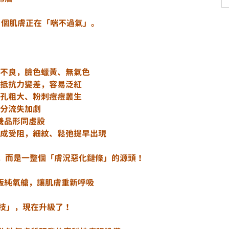
-8 個肌膚正在「喘不過氣」。
致血液循環不良，臉色蠟黃、無氣色
復力下降，抵抗力變差，容易泛紅
質堆積，毛孔粗大、粉刺痘痘叢生
受損，水分流失加劇
，保養品形同虛設
膠原蛋白生成受阻，細紋、鬆弛提早出現
狀，而是一整個「膚況惡化鏈條」的源頭！
代升級版純氧艙，讓肌膚重新呼吸
科技」，現在升級了！