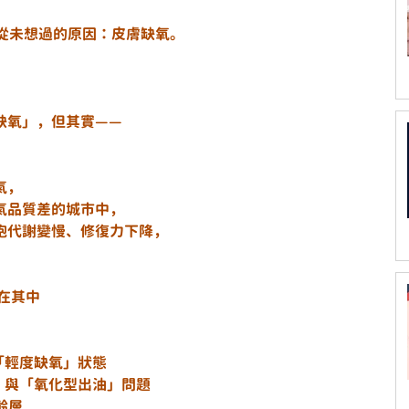
你從未想過的原因：皮膚缺氧。
缺氧」，但其實——
氣，
氣品質差的城市中，
胞代謝變慢、修復力下降，
也在其中
於「輕度缺氧」狀態
沉」與「氧化型出油」問題
齡層