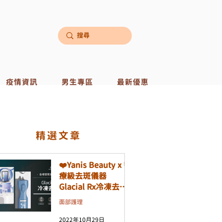
疫情資訊
男生專區
最新優惠
​精選文章
❤️Yanis Beauty x 醫
療級去斑儀器
Glacial Rx冷凍去斑
機❤️
面部護理
2022年10月29日