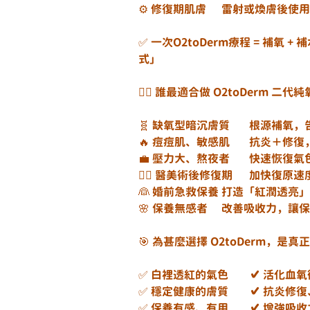
⚙️ 修復期肌膚	雷射或
✅ 一次O2toDerm療程 = 補氧 +
式」
👩‍⚕️ 誰最適合做 O2toDerm 二代
🧬 缺氧型暗沉膚質
🔥 痘痘肌、敏感肌	
💼 壓力大、熬夜者
🧖‍♀️ 醫美術後修
👰 婚前急救保養	打造「
🌸 保養無感者	改善吸
🎯 為甚麼選擇 O2toDerm，
✅ 白裡透紅的氣色	✔️ 
✅ 穩定健康的膚質	✔
✅ 保養有感、有用	