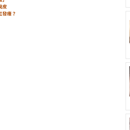
脫皮
紅發癢？