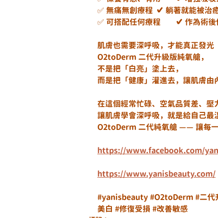
✅ 無痛無創療程	✔️ 躺著
✅ 可搭配任何療程
肌膚也需要深呼吸，才能真正發光
O2toDerm 二代升級版純氧艙，
不是把「白亮」塗上去，
而是把「健康」灌進去，讓肌膚由
在這個經常忙碌、空氣品質差、壓
讓肌膚學會深呼吸，就是給自己最
O2toDerm 二代純氧艙 —— 
https://www.facebook.com/yan
https://www.yanisbeauty.com/
#yanisbeauty
#O2toDerm
#二代
美白
#修復受損
#改善敏感