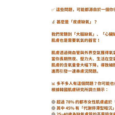
✅ 這些問題，可能都源自於一個
🔬 甚麼是「皮膚缺氧」？
我們常聽到「大腦缺氧」、「心臟
肌膚也是需要氧氣的器官！
肌膚透過微血管與外界空氣獲得氧
當你長期熬夜、壓力大、生活在空
肌膚的含氧量會大幅下降，導致細
進而引發一連串膚況問題。
📊 多不多人有這個問題？你可能
根據韓國肌膚研究所調查顯示：
🔴 超過 78% 的都市女性肌膚處
🔴 其中 45% 有「代謝停滯型暗
🔴 25~40歲為缺氧膚質的高風險年