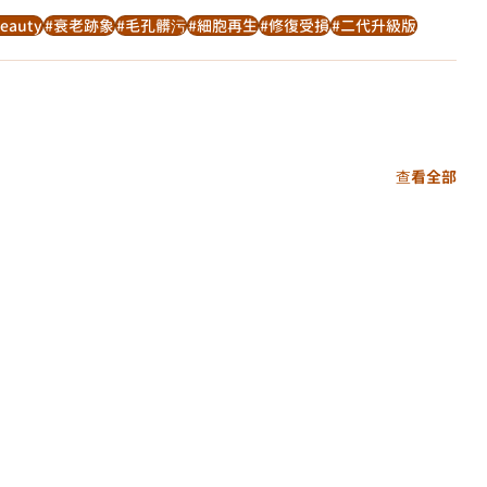
beauty
#衰老跡象
#毛孔髒污
#細胞再生
#修復受損
#二代升級版
查看全部