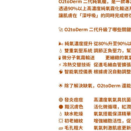
O2toDerm 二代純氧艙，是一
透過90%以上高濃度純氧霧化輸送
讓肌膚在「深呼吸」的同時完成修
🚀 O2toDerm 二代升級了哪些關
🌬 純氧濃度提升	從8
💧 雙重氣壓系統	調節正
🧪 微分子氧霧輸
⚡ 冷熱交替技術	促進毛
🧠 智能氧控儀表	根據
🌟 除了解決缺氧，O2toDerm
🔴 發炎痘痘	高濃
🌑 黯沉膚色	活化微循
💧 缺水乾燥	氧氣搭
💥 初老細紋	增強細胞
🧱 毛孔粗大	氧氣刺