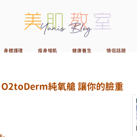
身體護理
瘦身增肌
健康養生
情侶話題
2toDerm純氧艙 讓你的臉重
面」