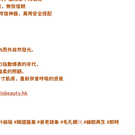
就能被治癒，無恢復期
	✔️ 作為術後修復神器，萬用安全搭配
內而外自然發光。
力指數爆表的年代，
溫柔的照顧。
讓每一寸肌膚，重新學會呼吸的感覺
isbeauty.hk
升級版
#韓國醫美
#衰老跡象
#毛孔髒污
#細胞再生
#即時