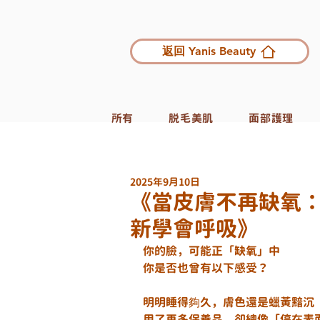
返回 Yanis Beauty
所有
脱毛美肌
面部護理
2025年9月10日
《當皮膚不再缺氧：O
新學會呼吸》
你的臉，可能正「缺氧」中
你是否也曾有以下感受？
明明睡得夠久，膚色還是蠟黃黯沉
用了再多保養品，卻總像「停在表