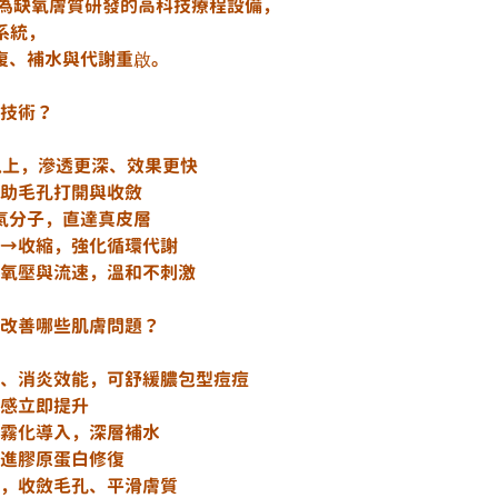
款專為缺氧膚質研發的高科技療程設備，
系統，
復、補水與代謝重啟。
鍵技術？
0%升至90%以上，滲透更深、效果更快
負壓力，幫助毛孔打開與收斂
送	更細緻的氧氣分子，直達真皮層
細血管擴張→收縮，強化循環代謝
膚況自動調整氧壓與流速，溫和不刺激
 還能改善哪些肌膚問題？
度氧氣具抗菌、消炎效能，可舒緩膿包型痘痘
環，紅潤感立即提升
載保濕精華霧化導入，深層補水
活性，促進膠原蛋白修復
激肌底更新，收斂毛孔、平滑膚質