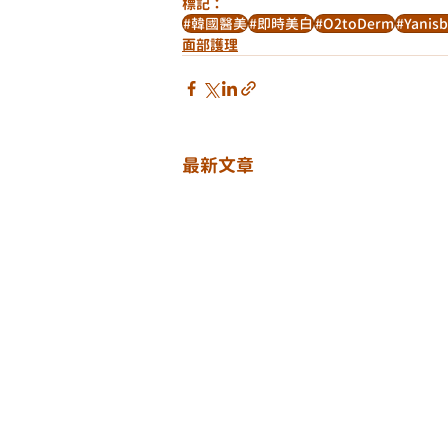
標記：
#韓國醫美
#即時美白
#O2toDerm
#Yanis
面部護理
最新文章