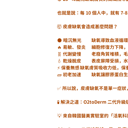
也就是說：每 10 個人中，就有 7
🤯 皮膚缺氧會造成甚麼問題？
🌑 暗沉無光	缺氧導
🔥 易敏、發炎	細胞修
🧬 代謝變慢	老廢角
💧 乾燥脫皮	表皮屏障
⚡ 保養無感	缺氧膚質吸收力低
🧱 初老加速	缺氧讓
✅ 所以說，皮膚缺氧不是單一症
🧪 解決之道：O2toDerm 二
💡 來自韓國醫美實驗室的「活氧