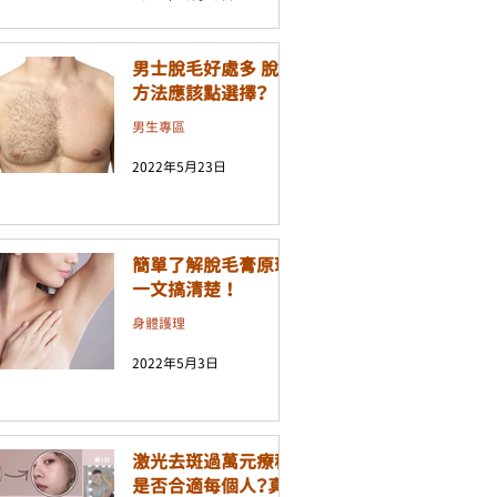
男士脫毛好處多 脫毛
方法應該點選擇？
男生專區
2022年5月23日
簡單了解脫毛膏原理
一文搞清楚 ！
身體護理
2022年5月3日
激光去斑過萬元療程
是否合適每個人？真