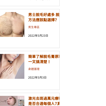
男士脫毛好處多 脫毛
方法應該點選擇？
男生專區
2022年5月23日
簡單了解脫毛膏原理
一文搞清楚 ！
身體護理
2022年5月3日
激光去斑過萬元療程
是否合適每個人？真