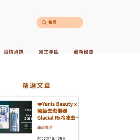
疫情資訊
男生專區
最新優惠
​精選文章
❤️Yanis Beauty x 醫
療級去斑儀器
Glacial Rx冷凍去斑
機❤️
面部護理
2022年10月29日