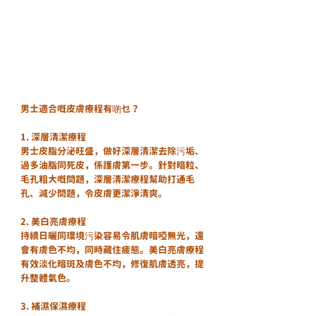
男士適合嘅皮膚療程有啲乜？
1. 深層清潔療程
男士皮脂分泌旺盛，做好深層清潔去除污垢、
過多油脂同死皮，係護膚第一步。針對暗粒、
毛孔粗大嘅問題，深層清潔療程幫助打通毛
孔、減少問題，令皮膚更潔淨清爽。
2. 美白亮膚療程
持續日曬同環境污染容易令肌膚暗啞無光，還
會有膚色不均，同時藏住疲態。美白亮膚療程
有效淡化暗斑及膚色不均，修復肌膚透亮，提
升整體氣色。
3. 補濕保濕療程