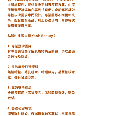
士肌膚特性，提供量身定制嘅療程方案，由深
層清潔至補濕美白再到抗衰老，全部都係針對
男性皮膚需求專門設計。專業團隊不斷更新技
術，配合優質產品，加上舒適環境，令你每次
護膚都變成享受。
點解咁多客人揀 Yanis Beauty？
1. 專業護膚團隊
有專責美容師了解肌膚結構及問題，予以最適
合療程及指導。
2. 多款度身訂造療程
無論暗粒、毛孔粗大、暗啞無光，甚至細紋老
化，都有合適方案。
3. 高效安全產品
全部療程用上高質產品，溫和同時有效，避免
敏感。
4. 舒適私密環境 
環境設計貼心，確保每個顧客放鬆，享受專屬