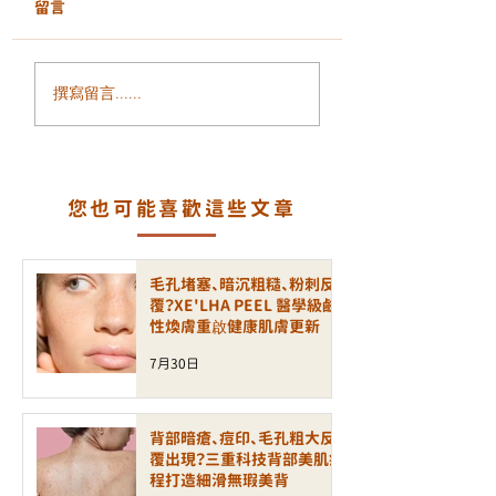
留言
背部暗瘡、痘印、毛孔
毛孔粗大、暗沉無
撰寫留言......
粗大反覆出現？三重科
膚質粗糙？ALLTI
技背部美肌療程打造細
金鈦重塑細緻透亮
滑無瑕美背
肌
您也可能喜歡這些文章
毛孔堵塞、暗沉粗糙、粉刺反
覆？XE'LHA PEEL 醫學級鹼
性煥膚重啟健康肌膚更新
7月30日
背部暗瘡、痘印、毛孔粗大反
覆出現？三重科技背部美肌療
程打造細滑無瑕美背