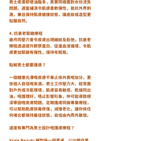
男士皮膚即使油脂多，其實同樣面對水份流失
問題。適當補濕令肌膚柔軟彈性，抵抗外界刺
激，兼且保持肌膚健康狀態，讓底妝或造型更
貼服自然。
4. 抗衰老緊緻療程  
歲月同壓力會令皮膚出現細紋及鬆弛，抗衰老
療程透過提升膠原蛋白、促進血液循環，令肌
膚更加緊緻有彈性，保持年輕態。
點解男士都要護膚？
一個健康光澤嘅皮膚不單止係外表嘅加分，更
係個人自信嘅來源。男士工作壓力大、經常面
對戶外或冷氣環境，肌膚容易敏感、乾燥同出
油，唔護理好，唔止影響形象，仲可能導致根
深蒂固嘅皮膚問題。定期護膚同做專業療程，
可以幫助肌膚排毒修復，減慢老化，讓你係任
何場合都保持最佳狀態，自信由內而外散發。
邊度有專門為男士設計嘅護膚療程？
Yanis Beauty 絕對係一個首選。佢哋明白男