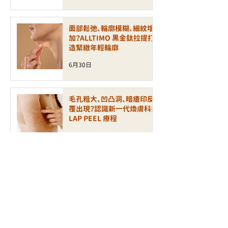
面部鬆弛、輪廓模糊、細紋增
加？ALLTIMO 黑金鈦拉提打
造緊緻年輕輪廓
6月30日
毛孔粗大、凹凸洞、暗瘡印反
覆出現？認識新一代煥膚科技
LAP PEEL 療程
6月24日
【無痛煥膚】敏感肌也能刷酸！
全新 XE LHA 醫學級療程如
何打造零瑕疵玻璃肌？
6月23日