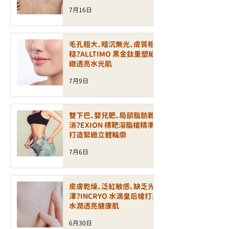
7月16日
毛孔粗大、暗沉無光、膚質粗
糙？ALLTIMO 黑金鈦重塑細
緻透亮水光肌
7月9日
雙下巴、嬰兒肥、局部脂肪難
消？EXION 標靶溶脂槍精準
打造緊緻立體輪廓
7月6日
皮膚乾燥、泛紅敏感、缺乏光
澤？INCRYO 水滴皇后槍打造
水潤透亮健康肌
6月30日