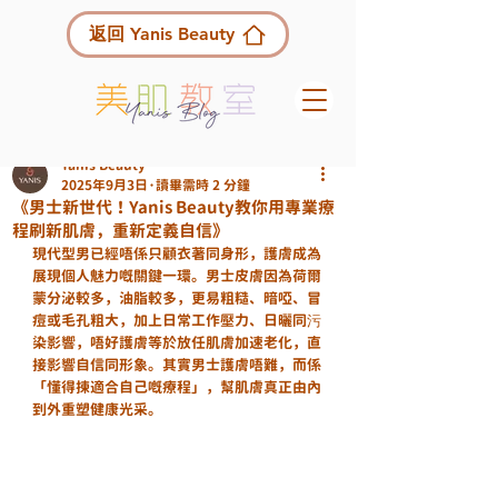
返回 Yanis Beauty
Yanis Beauty
2025年9月3日
讀畢需時 2 分鐘
《男士新世代！Yanis Beauty教你用專業療
程刷新肌膚，重新定義自信》
現代型男已經唔係只顧衣著同身形，護膚成為
展現個人魅力嘅關鍵一環。男士皮膚因為荷爾
蒙分泌較多，油脂較多，更易粗糙、暗啞、冒
痘或毛孔粗大，加上日常工作壓力、日曬同污
染影響，唔好護膚等於放任肌膚加速老化，直
接影響自信同形象。其實男士護膚唔難，而係
「懂得揀適合自己嘅療程」，幫肌膚真正由內
到外重塑健康光采。