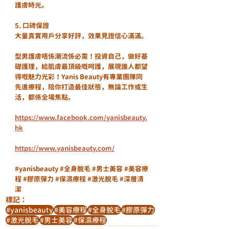
護膚時光。
5. 口碑保證  
大量真實用戶分享好評，效果見證信心滿滿。
型男護膚唔係潮流係必需！投資自己，做好基
礎護理，給肌膚最頂級嘅呵護，展現誰人都望
得嘅魅力光彩！Yanis Beauty有專業團隊同
先進療程，陪你打造最佳狀態，無論工作或生
活，都係全場焦點。
https://www.facebook.com/yanisbeauty.
hk
https://www.yanisbeauty.com/
#yanisbeauty
#全身脫毛
#男士美容
#美容療
程
#膠原彈力
#保濕療程
#激光脫毛
#深層清
潔
標記：
#yanisbeauty
#美容療程
#全身脫毛
#膠原彈力
#激光脫毛
#男士美容
#保濕療程