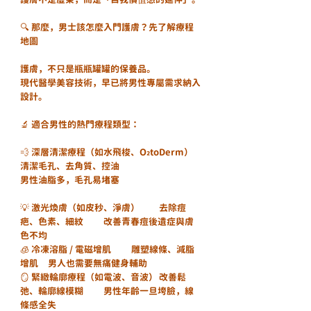
🔍 那麼，男士該怎麼入門護膚？先了解療程
地圖
護膚，不只是瓶瓶罐罐的保養品。
現代醫學美容技術，早已將男性專屬需求納入
設計。
🔬 適合男性的熱門療程類型：
💨 深層清潔療程（如水飛梭、O₂toDerm）
清潔毛孔、去角質、控油
男性油脂多，毛孔易堵塞
💡 激光煥膚（如皮秒、淨膚）	去除痘
疤、色素、細紋	改善青春痘後遺症與膚
色不均
🧊 冷凍溶脂 / 電磁增肌	雕塑線條、減脂
增肌	男人也需要無痛健身輔助
🪞 緊緻輪廓療程（如電波、音波）	改善鬆
弛、輪廓線模糊	男性年齡一旦垮臉，線
條感全失