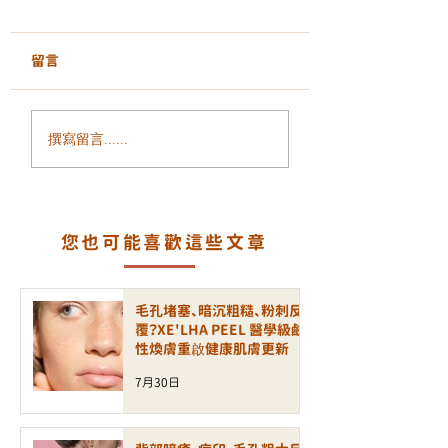
留言
《MANSCAPE
《型男保養學：為
撰寫留言......
REDEFINED︰Yanis
男人也該護膚？因
Beauty現代男士的光能
膚好，比穿名牌還
脫毛革命》
型》
您也可能喜歡這些文章
毛孔堵塞、暗沉粗糙、粉刺反
覆？XE'LHA PEEL 醫學級鹼
性煥膚重啟健康肌膚更新
7月30日