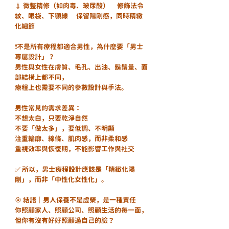
💉 微整精修（如肉毒、玻尿酸）	修飾法令
紋、眼袋、下顎線	保留陽剛感，同時精緻
化細節
❗️不是所有療程都適合男性，為什麼要「男士
專屬設計」？
男性與女性在膚質、毛孔、出油、鬍鬚量、面
部結構上都不同，
療程上也需要不同的參數設計與手法。
男性常見的需求差異：
不想太白，只要乾淨自然
不要「做太多」，要低調、不明顯
注重輪廓、線條、肌肉感，而非柔和感
重視效率與恢復期，不能影響工作與社交
✅ 所以，男士療程設計應該是「精緻化陽
剛」，而非「中性化女性化」。
🎯 結語｜男人保養不是虛榮，是一種責任
你照顧家人、照顧公司、照顧生活的每一面，
但你有沒有好好照顧過自己的臉？