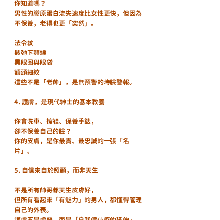
你知道嗎？
男性的膠原蛋白流失速度比女性更快，但因為
不保養，老得也更「突然」。
法令紋
鬆弛下顎線
黑眼圈與眼袋
額頭細紋
這些不是「老帥」，是無預警的垮臉警報。
4. 護膚，是現代紳士的基本教養
你會洗車、擦鞋、保養手錶，
卻不保養自己的臉？
你的皮膚，是你最貴、最忠誠的一張「名
片」。
5. 自信來自於照顧，而非天生
不是所有帥哥都天生皮膚好，
但所有看起來「有魅力」的男人，都懂得管理
自己的外表。
護膚不是虛榮，而是「自我價值感的延伸」。