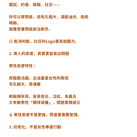
面試、約會、簡報、社交——
你可以穿西裝，但毛孔粗大、滿臉油光、痘疤
明顯，
就像穿著西裝卻沒刷牙。
⚠️ 乾淨的臉，比任何Logo更具說服力。
2. 男人的皮膚，其實更容易出問題
男性皮膚特性：
皮脂腺活躍，出油量是女性的兩倍
毛孔粗大、易堵塞
剃鬍頻率高，容易發炎、泛紅、毛囊炎
大多數男性「懶得保養」，問題累積成災
🧴 男性皮膚不是更強，而是更需要管理。
3. 抗老化，不是女性專屬行動