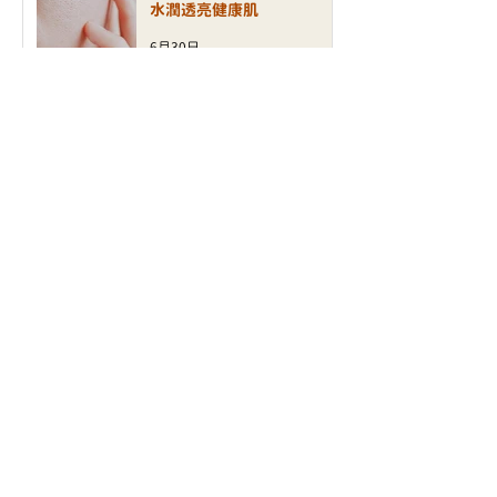
水潤透亮健康肌
6月30日
面部鬆弛、輪廓模糊、細紋增
加？ALLTIMO 黑金鈦拉提打
造緊緻年輕輪廓
6月30日
毛孔粗大、凹凸洞、暗瘡印反
覆出現？認識新一代煥膚科技
LAP PEEL 療程
6月24日
【無痛煥膚】敏感肌也能刷酸！
全新 XE LHA 醫學級療程如
何打造零瑕疵玻璃肌？