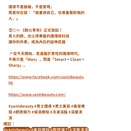
護膚不是變娘，不是愛現，
而是你在說：「我重視自己，也尊重面對我的
人。」
🧔🏻🧼 《臉值革命》正式發起！
男人的臉，也值得專屬的護理與科技
讓你的外表，成為內在的延伸武器
📍 從今天開始，走進屬於男性的護膚時代。
不再只是「Man」，而是「Smart + Clean + 
Sharp」。
https://www.facebook.com/yanisbeauty.
hk
https://www.yanisbeauty.com/
#yanisbeauty
#男士護膚
#男士美容
#美容療
程
#膠原彈力
#保濕療程
#冷凍溶脂
#深層清
潔
標記：
#yanisbeauty
#美容療程
#膠原彈力
#深層清潔