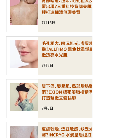
背部暗瘡、痘印、毛孔粗大反
覆出現？三重科技背部美肌療
程打造細滑無瑕美背
7月16日
毛孔粗大、暗沉無光、膚質粗
糙？ALLTIMO 黑金鈦重塑細
緻透亮水光肌
7月9日
雙下巴、嬰兒肥、局部脂肪難
消？EXION 標靶溶脂槍精準
打造緊緻立體輪廓
7月6日
皮膚乾燥、泛紅敏感、缺乏光
澤？INCRYO 水滴皇后槍打造