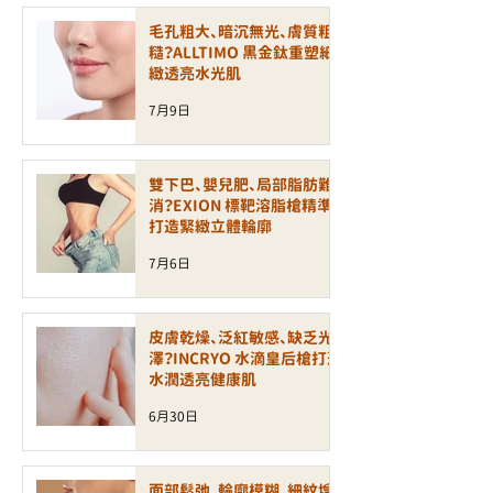
毛孔粗大、暗沉無光、膚質粗
糙？ALLTIMO 黑金鈦重塑細
緻透亮水光肌
7月9日
雙下巴、嬰兒肥、局部脂肪難
消？EXION 標靶溶脂槍精準
打造緊緻立體輪廓
7月6日
皮膚乾燥、泛紅敏感、缺乏光
澤？INCRYO 水滴皇后槍打造
水潤透亮健康肌
6月30日
面部鬆弛、輪廓模糊、細紋增