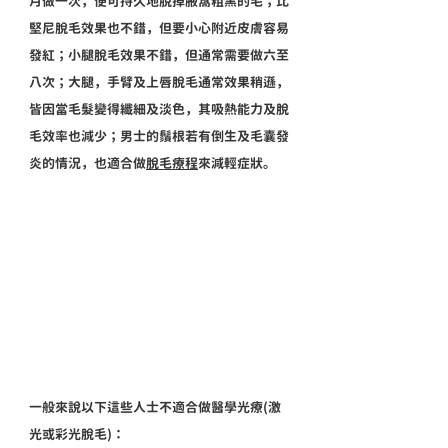
月做一次，便可持久地脫掉腋窩粗黑的毛；比
堅尼脫毛效果也不錯，但要小心附近皮膚容易
發紅；小腿脫毛效果不錯，但通常需要做六至
八次；大腿，手臂及上唇脫毛通常效果稍遜，
皆因當毛髮變得纖細及淡色，其吸熱能力及脫
毛效率也減少；男士的鬚根若有倒生及毛囊發
炎的情況，也適合做
脫毛療程
來減輕症狀。
一般來說以下這些人士不適合做醫學光療(激
光或彩光脫毛)：