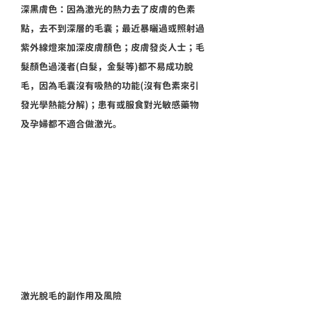
深黑膚色：因為激光的熱力去了皮膚的色素
點，去不到深層的毛囊；最近暴曬過或照射過
紫外線燈來加深皮膚顏色；皮膚發炎人士；毛
髮顏色過淺者(白髮，金髮等)都不易成功脫
毛，因為毛囊沒有吸熱的功能(沒有色素來引
發光學熱能分解)；患有或服食對光敏感藥物
及孕婦都不適合做激光。
激光脫毛的副作用及風險