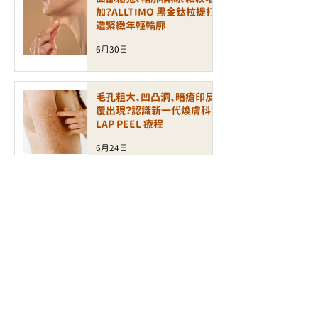
加？ALLTIMO 黑金鈦拉提打
造緊緻年輕輪廓
6月30日
毛孔粗大、凹凸洞、暗瘡印反
覆出現？認識新一代煥膚科技
LAP PEEL 療程
6月24日
【無痛煥膚】敏感肌也能刷酸！
全新 XE LHA 醫學級療程如
何打造零瑕疵玻璃肌？
6月23日
【極速緊緻】不打針的透明質
酸增生科技！BTL Exion 療