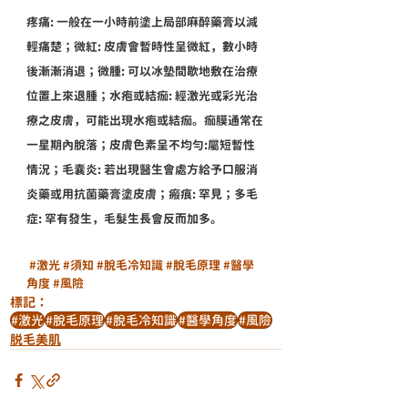
疼痛: 一般在一小時前塗上局部麻醉藥膏以減
輕痛楚；微紅: 皮膚會暫時性呈微紅，數小時
後漸漸消退；微腫: 可以冰墊間歇地敷在治療
位置上來退腫；水疱或結痂: 經激光或彩光治
療之皮膚，可能出現水疱或結痂。痂膜通常在
一星期內脫落；皮膚色素呈不均勻:屬短暫性
情況；毛囊炎: 若出現醫生會處方給予口服消
炎藥或用抗菌藥膏塗皮膚；瘢痕: 罕見；多毛
症: 罕有發生，毛髮生長會反而加多。
#激光
#須知
#脫毛冷知識
#脫毛原理
#醫學
角度
#風險
標記：
#激光
#脫毛原理
#脫毛冷知識
#醫學角度
#風險
脱毛美肌