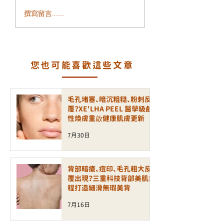
感自信。傳統脫毛方法（剃
GentleLase Pro
刀、蜜蠟、脫毛膏）雖然方
撰寫留言......
755nm｜專業醫
便，但容易引起疼痛、毛囊
射脫毛，舒適、安
炎或反黑問題。如今，醫學
級激光技術成為主流，其中
長效
美
您也可能喜歡這些文章
國 Candela GentleLase Pr
o 755nm 激光脫毛系統 被
公認為臨床效果最穩定、舒
毛孔堵塞、暗沉粗糙、粉刺反
適度最高、最安全的激光脫
覆？XE'LHA PEEL 醫學級鹼
性煥膚重啟健康肌膚更新
毛設備之一。 技術核心｜
755 nm 亞歷山大激光精準
7月30日
鎖定毛囊
GentleLase Pro 採用
背部暗瘡、痘印、毛孔粗大反
覆出現？三重科技背部美肌療
程打造細滑無瑕美背
7月16日