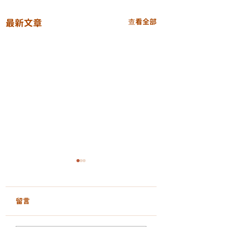
最新文章
查看全部
GentleLase Pro 755nm
激光脫毛｜安全、舒
適、持久的光滑膚感
留言
不論是夏天還是日常護理，
乾淨無毛的肌膚總能讓人倍