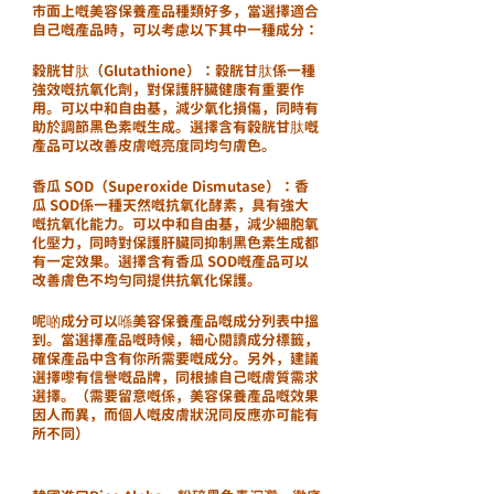
市面上嘅美容保養產品種類好多，當選擇適合
自己嘅產品時，可以考慮以下其中一種成分：
穀胱甘肽（Glutathione）：穀胱甘肽係一種
強效嘅抗氧化劑，對保護肝臟健康有重要作
用。可以中和自由基，減少氧化損傷，同時有
助於調節黑色素嘅生成。選擇含有穀胱甘肽嘅
產品可以改善皮膚嘅亮度同均勻膚色。
香瓜 SOD（Superoxide Dismutase）：香
瓜 SOD係一種天然嘅抗氧化酵素，具有強大
嘅抗氧化能力。可以中和自由基，減少細胞氧
化壓力，同時對保護肝臟同抑制黑色素生成都
有一定效果。選擇含有香瓜 SOD嘅產品可以
改善膚色不均勻同提供抗氧化保護。
呢啲成分可以喺美容保養產品嘅成分列表中搵
到。當選擇產品嘅時候，細心閱讀成分標籤，
確保產品中含有你所需要嘅成分。另外，建議
選擇嚟有信譽嘅品牌，同根據自己嘅膚質需求
選擇。（需要留意嘅係，美容保養產品嘅效果
因人而異，而個人嘅皮膚狀況同反應亦可能有
所不同）