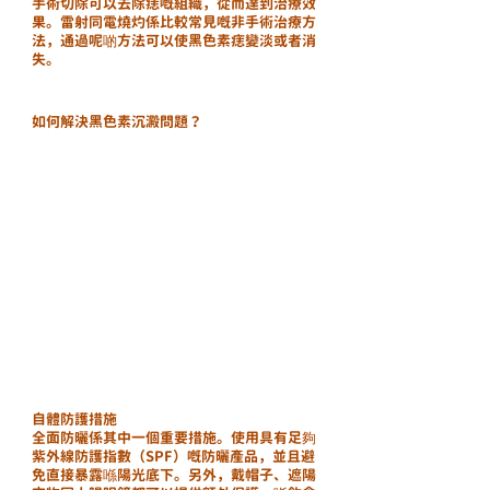
手術切除可以去除痣嘅組織，從而達到治療效
果。雷射同電燒灼係比較常見嘅非手術治療方
法，通過呢啲方法可以使黑色素痣變淡或者消
失。
如何解決黑色素沉澱問題？
自體防護措施
全面防曬係其中一個重要措施。使用具有足夠
紫外線防護指數（SPF）嘅防曬產品，並且避
免直接暴露喺陽光底下。另外，戴帽子、遮陽