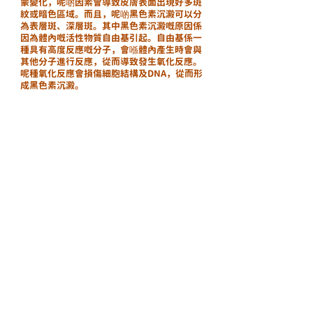
蒙變化，呢啲因素會導致皮膚表面出現好多斑
紋或暗色區域。而且，呢啲黑色素沉澱可以分
為表層斑、深層斑。其中黑色素沉澱嘅原因係
因為體內嘅活性物質自由基引起。自由基係一
種具有高度反應嘅分子，會喺體內產生時會與
其他分子進行反應，從而導致發生氧化反應。
呢種氧化反應會損傷細胞結構及DNA，從而形
成黑色素沉澱。