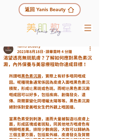
返回 Yanis Beauty
Yanis Beauty
2023年8月18日
讀畢需時 4 分鐘
渴望透亮無斑肌膚？了解如何應對黑色素沉
澱，內外保養与美容療程助你達成目標！
所謂嘅
黑色素沉澱
，實際上有好多唔同嘅成
因。呢種現象通常係因為皮膚入面嘅黑色素沉
積聚，形成咗黑斑或色斑。而呢啲黑色素沉澱
嘅成因可以好多，包括疾病、創傷發炎、遺
傳、荷爾蒙變化同埋曬太陽等等。黑色素沉澱
絕對係對愛美嘅女生們外觀上嘅困擾。
當黑色素受到刺激，進而大量被製造喺皮膚上
面，形成區塊或者斑點，同其他地方嘅膚色有
明顯嘅差異。排除少數病因，大致可以歸納為
三個主要方面，包括紫外線、皮膚發炎及賀爾