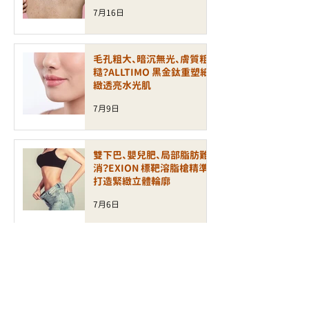
7月16日
毛孔粗大、暗沉無光、膚質粗
糙？ALLTIMO 黑金鈦重塑細
緻透亮水光肌
7月9日
雙下巴、嬰兒肥、局部脂肪難
消？EXION 標靶溶脂槍精準
打造緊緻立體輪廓
7月6日
皮膚乾燥、泛紅敏感、缺乏光
澤？INCRYO 水滴皇后槍打造
水潤透亮健康肌
6月30日