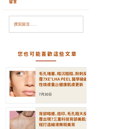
留言
面部鬆弛、輪廓模糊、
毛孔粗大、凹凸洞
撰寫留言......
細紋增加？ALLTIMO 黑
瘡印反覆出現？認
金鈦拉提打造緊緻年輕
一代煥膚科技 LA
輪廓
PEEL 療程
您也可能喜歡這些文章
毛孔堵塞、暗沉粗糙、粉刺反
覆？XE'LHA PEEL 醫學級鹼
性煥膚重啟健康肌膚更新
7月30日
背部暗瘡、痘印、毛孔粗大反
覆出現？三重科技背部美肌療
程打造細滑無瑕美背