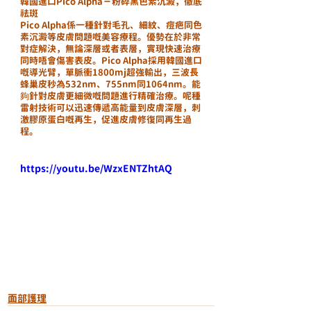
韓國進口Pico Alpha－粉碎黑色素沉澱，徹底
祛斑
Pico Alpha係一種針對毛孔、細紋、痘疤同色
素沉澱等皮膚問題嘅美容療程。優勢在於非常
對症解決，無論深層或者表層，實現快速治療
同時唔會傷害表皮。Pico Alpha採用韓國進口
嘅導光臂，單脈衝1800mj超強輸出，三波長
蜂巢皮秒為532nm、755nm同1064nm。能
夠針對皮膚更細微嘅問題進行精確治療。呢種
雷射技術可以迅速傳遞高能量到皮膚深層，刺
激膠原蛋白嘅再生，促進皮膚修復同再生過
程。
https://youtu.be/WzxENTZhtAQ
面部護理