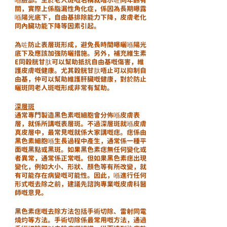
喺臉部。至於老人斑嘅名稱就暗示咗同年齡有
關，實際上係脂漏性角化症，係因為長期曝露
喺陽光底下，自由基排除能力下降，皮膚老化
同內臟功能下降等因素引起。
為咗防止表層斑形成，避免長時間曝曬喺陽光
底下及應該加強防曬措施。另外，補充維生素
E同穀胱甘肽可以幫助抵抗自由基嘅傷害，維
護皮膚嘅健康。尤其穀胱甘肽唔止可以抑制自
由基，仲可以幫助維護肝臟嘅健康，對於防止
曬斑同老人斑嘅形成非常有幫助。
深層斑
通常專門製造黑色素嘅細胞會分佈喺皮膚表
層，就係所講嘅表層斑。不過深層斑就喺皮膚
真皮層中，最常見嘅就係大家講嘅痣。痣係由
黑色素細胞喺生長過程中產生，通常係一種平
面嘅黑點或黑斑。如果黑色素痣無任何變化或
者異常，通常係正常嘅。但如果黑色素痣出現
變化，例如大小、形狀、顏色等有所改變，就
有可能存在病變嘅可能性。因此，喺進行任何
形式嘅去除之前，建議先諮詢專業嘅皮膚科醫
師嘅意見。
黑色素痣嘅去除方法包括手術切除、雷射同電
燒灼等方法。手術切除係最常用嘅方法，通過