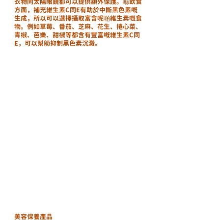
衣物同太陽眼鏡都可以提供額外保護。喺飲食
方面，補充維生素C同E有助於中斷黑色素嘅
生成，所以可以選擇攝取富含呢啲維生素嘅食
物。例如草莓、番茄、芝麻、花生、捲心菜、
青椒、芭樂、甜椒等都含有豐富嘅維生素C同
E，可以幫助抑制黑色素沉澱。
美容保養產品