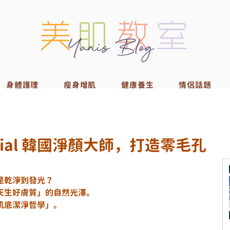
身體護理
瘦身增肌
健康養生
情侶話題
cial 韓國淨顏大師，打造零毛孔
》
是乾淨到發光？
天生好膚質」的自然光澤。
肌底潔淨哲學」。