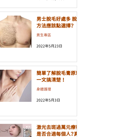
男士脫毛好處多 脫毛
方法應該點選擇？
男生專區
2022年5月23日
簡單了解脫毛膏原理
一文搞清楚 ！
身體護理
2022年5月3日
激光去斑過萬元療程
是否合適每個人？真