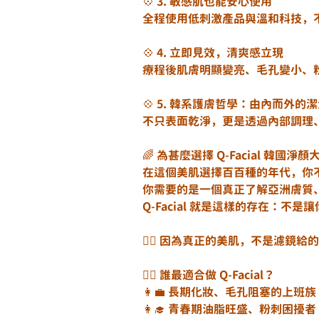
💠 3. 敏感肌也能安心使用
全程使用低刺激產品與溫和科技，
💠 4. 立即見效，清爽感立現
療程後肌膚明顯變亮、毛孔變小、
💠 5. 韓系護膚哲學：由內而外的
不只表面乾淨，更是透過內部調理
🌈 為甚麼選擇 Q-Facial 韓國淨
在這個美肌選擇百百種的年代，你
你需要的是一個真正了解亞洲膚質
Q-Facial 就是這樣的存在：
💁‍♀ 因為真正的美肌，不是濾鏡
👩‍⚕ 誰最適合做 Q-Facial？
👩‍💼 長期化妝、毛孔阻塞的上班族
👩‍🎓 青春期油脂旺盛、粉刺困擾者