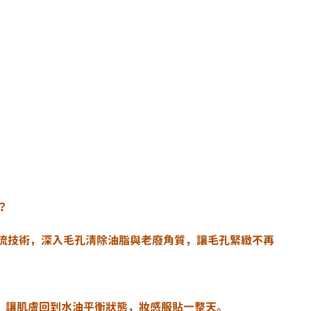
？
輕柔水旋流技術，深入毛孔清除油脂與老廢角質，讓毛孔緊緻不再
，讓肌膚回到水油平衡狀態，妝感服貼一整天。