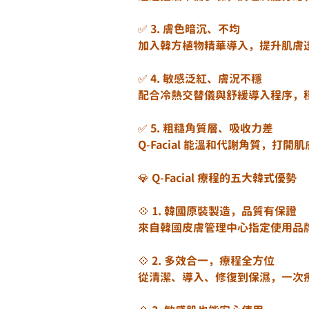
✅ 3. 膚色暗沉、不均
加入韓方植物精華導入，提升肌膚
✅ 4. 敏感泛紅、膚況不穩
配合冷熱交替儀與舒緩導入程序，
✅ 5. 粗糙角質層、吸收力差
Q-Facial 能溫和代謝角質，
💎 Q-Facial 療程的五大韓式優勢
💠 1. 韓國原裝製造，品質有保證
來自韓國皮膚管理中心指定使用品
💠 2. 多效合一，療程全方位
從清潔、導入、修復到保濕，一次