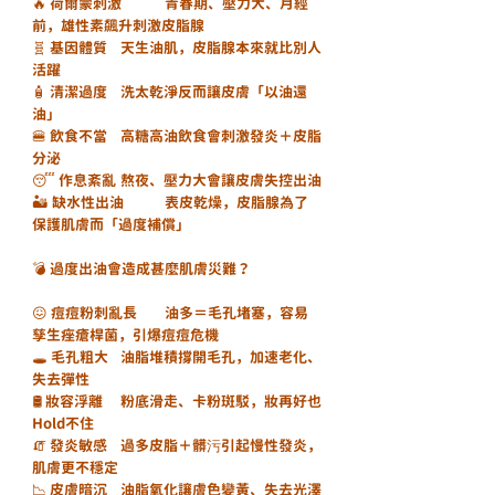
🔥 荷爾蒙刺激	青春期、壓力大、月經
前，雄性素飆升刺激皮脂腺
🧬 基因體質	天生油肌，皮脂腺本來就比別人
活躍
🧴 清潔過度	洗太乾淨反而讓皮膚「以油還
油」
🍔 飲食不當	高糖高油飲食會刺激發炎＋皮脂
分泌
😴 作息紊亂	熬夜、壓力大會讓皮膚失控出油
🏜 缺水性出油	表皮乾燥，皮脂腺為了
保護肌膚而「過度補償」
💣 過度出油會造成甚麼肌膚災難？
😖 痘痘粉刺亂長	油多＝毛孔堵塞，容易
孳生痤瘡桿菌，引爆痘痘危機
🕳 毛孔粗大	油脂堆積撐開毛孔，加速老化、
失去彈性
🛢 妝容浮離	粉底滑走、卡粉斑駁，妝再好也
Hold不住
🧯 發炎敏感	過多皮脂＋髒污引起慢性發炎，
肌膚更不穩定
📉 皮膚暗沉	油脂氧化讓膚色變黃、失去光澤