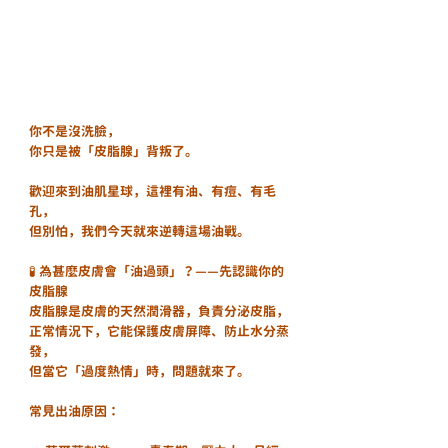
你不是沒洗臉，
你只是被「皮脂腺」背叛了。
歡迎來到油肌星球，這裡有油、有痘、有毛
孔，
但別怕，我們今天就來逆轉這場油戰。
🧪 為甚麼皮膚會「油過頭」？——先認識你的
皮脂腺
皮脂腺是皮膚的天然潤滑器，負責分泌皮脂，
正常情況下，它能保護皮膚屏障、防止水分蒸
發，
但當它「過度熱情」時，問題就來了。
常見出油原因：