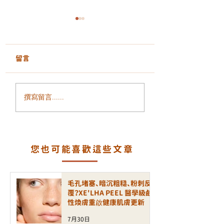
留言
面部鬆弛、輪廓模糊、
毛孔粗大、凹凸洞
撰寫留言......
細紋增加？ALLTIMO 黑
瘡印反覆出現？認
金鈦拉提打造緊緻年輕
一代煥膚科技 LA
輪廓
PEEL 療程
您也可能喜歡這些文章
毛孔堵塞、暗沉粗糙、粉刺反
覆？XE'LHA PEEL 醫學級鹼
性煥膚重啟健康肌膚更新
7月30日