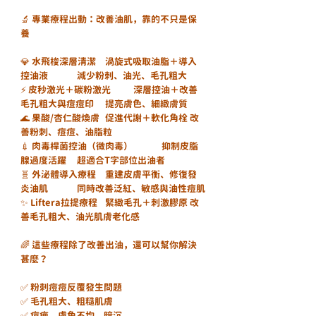
🔬 專業療程出動：改善油肌，靠的不只是保
養
💎 水飛梭深層清潔	渦旋式吸取油脂＋導入
控油液	減少粉刺、油光、毛孔粗大
⚡ 皮秒激光＋碳粉激光	深層控油＋改善
毛孔粗大與痘痘印	提亮膚色、細緻膚質
🌊 果酸/杏仁酸煥膚	促進代謝＋軟化角栓	改
善粉刺、痘痘、油脂粒
💉 肉毒桿菌控油（微肉毒）	抑制皮脂
腺過度活躍	超適合T字部位出油者
🧬 外泌體導入療程	重建皮膚平衡、修復發
炎油肌	同時改善泛紅、敏感與油性痘肌
✨ Liftera拉提療程	緊緻毛孔＋刺激膠原	改
善毛孔粗大、油光肌膚老化感
🌈 這些療程除了改善出油，還可以幫你解決
甚麼？
✅ 粉刺痘痘反覆發生問題
✅ 毛孔粗大、粗糙肌膚
✅ 痘疤、膚色不均、暗沉