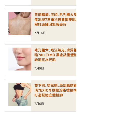
背部暗瘡、痘印、毛孔粗大反
覆出現？三重科技背部美肌療
程打造細滑無瑕美背
7月16日
毛孔粗大、暗沉無光、膚質粗
糙？ALLTIMO 黑金鈦重塑細
緻透亮水光肌
7月9日
雙下巴、嬰兒肥、局部脂肪難
消？EXION 標靶溶脂槍精準
打造緊緻立體輪廓
7月6日