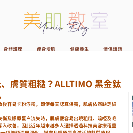
身體護理
瘦身增肌
健康養生
情侶話題
膚質粗糙？ALLTIMO 黑金鈦
肌
妝後容易卡粉浮粉，即使每天認真保養，肌膚依然缺乏細
失衡及膠原蛋白流失時，肌膚便容易出現粗糙、暗啞及毛
深入改善，因此近年越來越多人選擇透過科技美容療程重
是一項兼顧深層淨化、嫩膚及膠原蛋白激活的熱門療程，