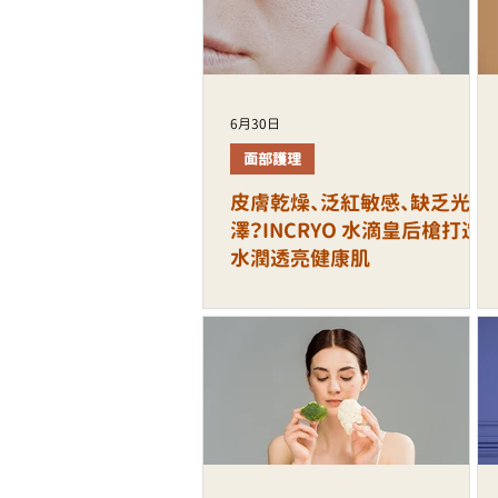
6月30日
面部護理
皮膚乾燥、泛紅敏感、缺乏光
澤？INCRYO 水滴皇后槍打造
水潤透亮健康肌