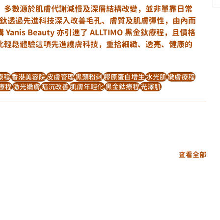
，多數源於肌膚代謝減慢及深層結構改變，並非單靠日常
 黑金鈦透過先進科技深入改善毛孔、膚質及肌膚彈性，由內而
nis Beauty 亦引進了 ALLTIMO 黑金鈦療程，且價格
比輕鬆體驗這項先進護膚科技，重拾細緻、透亮、健康的
療程
香港美容院
皮膚管理
黑頭粉刺
膠原蛋白增生
水光肌
嫩膚療程
O療程
激光嫩膚
暗沉改善
肌膚年輕化
黑金鈦療程
光澤肌
查看全部