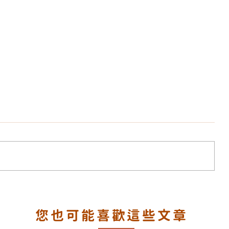
覆？
背部暗瘡、痘印、毛孔粗大反覆出
您也可能喜歡這些文章
膚重啟
現？三重科技背部美肌療程打造細
滑無瑕美背