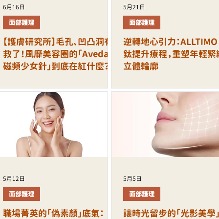
6月16日
5月21日
面部護理
面部護理
【護膚研究所】毛孔、凹凸洞有
逆轉地心引力：ALLTIMO
救了！風靡美容圈的「Aveda
鈦提升療程，重塑年輕緊
磁頻少女針」到底在紅什麼？
立體輪廓
5月12日
5月5日
面部護理
面部護理
職場菁英的「偽素顏」底氣：
讓時光留步的「光影美學」