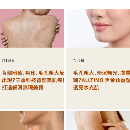
7月16日
7月9日
背部暗瘡、痘印、毛孔粗大反覆
毛孔粗大、暗沉無光、膚
出現？三重科技背部美肌療程
糙？ALLTIMO 黑金鈦重
打造細滑無瑕美背
透亮水光肌