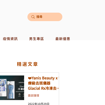
疫情資訊
男生專區
最新優惠
​精選文章
❤️Yanis Beauty x 醫
療級去斑儀器
Glacial Rx冷凍去斑
機❤️
面部護理
2022年10月29日