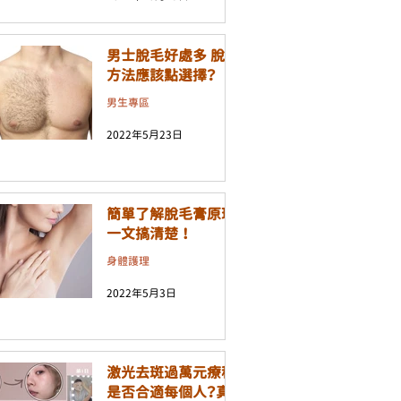
男士脫毛好處多 脫毛
方法應該點選擇？
男生專區
2022年5月23日
簡單了解脫毛膏原理
一文搞清楚 ！
身體護理
2022年5月3日
激光去斑過萬元療程
是否合適每個人？真