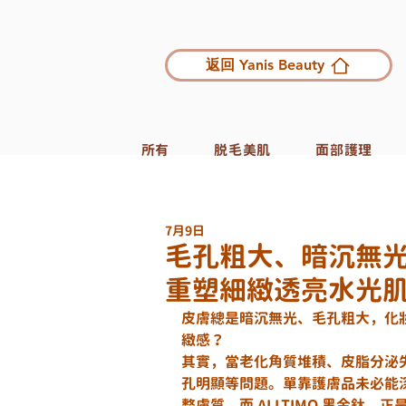
返回 Yanis Beauty
所有
脱毛美肌
面部護理
7月9日
毛孔粗大、暗沉無光、
重塑細緻透亮水光
皮膚總是暗沉無光、毛孔粗大，化
緻感？
其實，當老化角質堆積、皮脂分泌
孔明顯等問題。單靠護膚品未必能
整膚質。而 
ALLTIMO 黑金鈦
，正