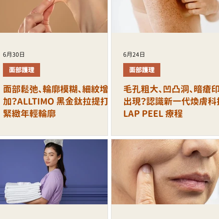
6月30日
6月24日
面部護理
面部護理
面部鬆弛、輪廓模糊、細紋增
毛孔粗大、凹凸洞、暗瘡
加？ALLTIMO 黑金鈦拉提打造
出現？認識新一代煥膚科
緊緻年輕輪廓
LAP PEEL 療程