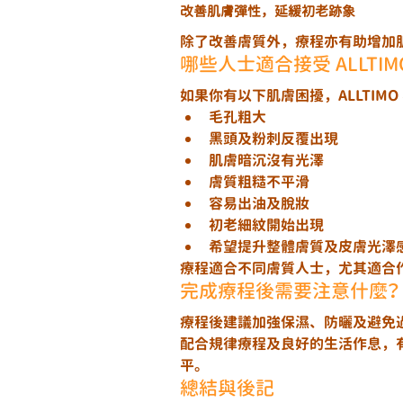
改善肌膚彈性，延緩初老跡象
除了改善膚質外，療程亦有助增加
哪些人士適合接受 ALLTIM
如果你有以下肌膚困擾，ALLTIM
毛孔粗大
黑頭及粉刺反覆出現
肌膚暗沉沒有光澤
膚質粗糙不平滑
容易出油及脫妝
初老細紋開始出現
希望提升整體膚質及皮膚光澤
療程適合不同膚質人士，尤其適合
完成療程後需要注意什麼？
療程後建議加強保濕、防曬及避免
配合規律療程及良好的生活作息，
平。
總結與後記