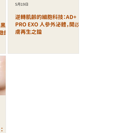
5月19日
逆轉肌齡的細胞科技：AD+
PRO EXO 人參外泌體，開啟肌
 黑金
膚再生之鑰
緻的
：