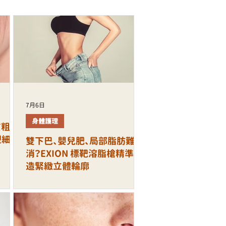
7月6日
身體護理
質粗
塑細緻
雙下巴、嬰兒肥、局部脂肪難
消？EXION 標靶溶脂槍精準打
造緊緻立體輪廓