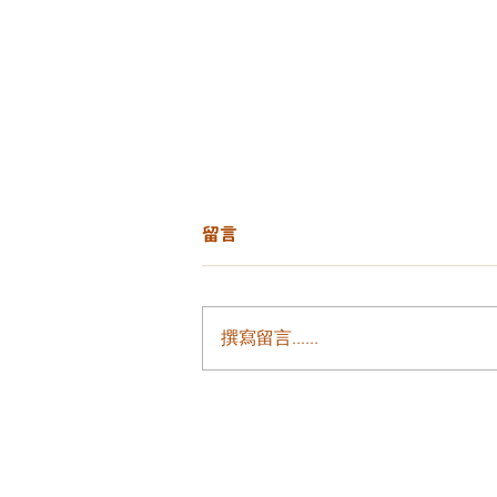
留言
撰寫留言......
毛孔堵塞、暗沉粗糙、粉刺反
XE'LHA PEEL 醫學級鹼性煥
健康肌膚更新