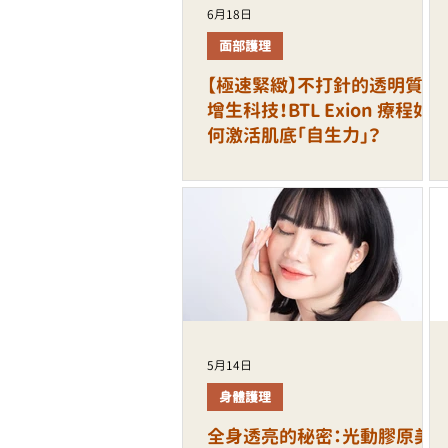
6月18日
面部護理
【極速緊緻】不打針的透明質酸
增生科技！BTL Exion 療程如
何激活肌底「自生力」？
5月14日
身體護理
全身透亮的秘密：光動膠原美