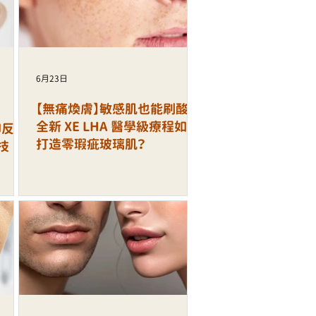
6月23日
【無痛煥膚】敏感肌也能刷酸！
全新 XE LHA 醫學級療程如何
印反覆
打造零瑕疵玻璃肌？
技