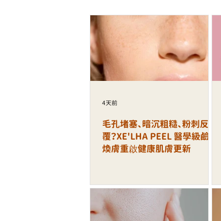
4天前
毛孔堵塞、暗沉粗糙、粉刺反
覆？XE'LHA PEEL 醫學級鹼性
煥膚重啟健康肌膚更新