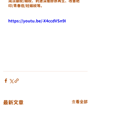
減淡皺紋/細紋、刺激深層膠原再生、改善疤
印/青春痘/妊娠紋等。
https://youtu.be/-X4ccdVSn9I
最新文章
查看全部