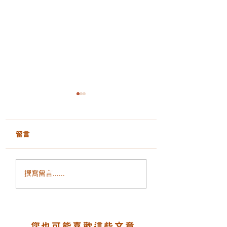
留言
背部暗瘡、痘印、毛孔
毛孔粗大、暗沉無
撰寫留言......
粗大反覆出現？三重科
膚質粗糙？ALLTI
技背部美肌療程打造細
金鈦重塑細緻透亮
滑無瑕美背
肌
您也可能喜歡這些文章