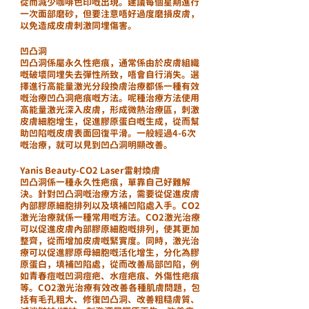
從而減少咖啡色印嘅出現。建議每個星期進行
一次面部磨砂，但要注意唔好過度磨損皮膚，
以免造成皮膚刺激同埋傷害。
凹凸洞
凹凸洞係屬永久性疤痕，通常係由於皮膚組織
嘅破壞同埋失去彈性所致，唔會自行消失。選
擇進行高能量激光分段換膚治療都係一種有效
嘅治療凹凸洞疤痕嘅方法。呢種治療方法使用
高能量激光深入皮膚，形成微熱治療區，刺激
皮膚細胞增生，促進膠原蛋白嘅生成，從而幫
助凹陷嘅皮膚表面回復平滑。一般經過4-6次
嘅治療，就可以見到凹凸洞明顯改善。
Yanis Beauty-CO2 Laser雷射煥膚
凹凸洞係一種永久性疤痕，單靠自己好難解
決。針對凹凸洞嘅治療方法，需要從促進皮膚
內部膠原細胞排列以及填補凹陷處入手。CO2
激光治療就係一種常用嘅方法。CO2激光治療
可以促進皮膚內部膠原細胞嘅排列，使其更加
整齊，從而增加皮膚嘅緊實度。同時，激光治
療可以促進膠原母細胞嘅活化增生，分化為膠
原蛋白，填補凹陷處，從而改善局部凹陷，例
如青春痘嘅凹洞痘疤、水痘疤痕、外傷性疤痕
等。CO2激光治療有效改善各種肌膚問題，包
括有毛孔粗大、修復凹凸洞、改善粗糙膚質、