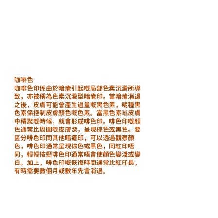
咖啡色
咖啡色印係由於暗瘡引起嘅局部色素沉澱所導
致，亦被稱為色素沉澱型暗瘡印。當暗瘡消退
之後，皮膚可能會產生過量嘅黑色素，呢種黑
色素係控制皮膚顏色嘅色素。當黑色素喺皮膚
中積聚嘅時候，就會形成啡色印。啡色印嘅顏
色通常比周圍嘅皮膚深，呈現棕色或黑色。要
區分啡色印同其他暗瘡印，可以透過觀察顏
色，啡色印通常呈現棕色或黑色，同紅印唔
同，輕輕按壓啡色印通常唔會使顏色變淺或變
白。加上，啡色印嘅恢復時間通常比紅印長，
有時需要數個月或數年先會消退。