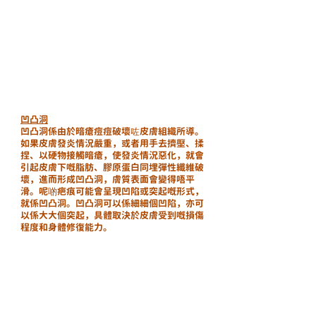
凹凸洞
凹凸洞係由於暗瘡痘痘破壞咗皮膚組織所導。
如果皮膚發炎情況嚴重，或者用手去擠壓、揉
捏、以硬物接觸暗瘡，使發炎情況惡化，就會
引起皮膚下嘅脂肪、膠原蛋白同埋彈性纖維破
壞，進而形成凹凸洞，膚質表面會變得唔平
滑。呢啲疤痕可能會呈現凹陷或突起嘅形式，
就係凹凸洞。凹凸洞可以係細細個凹陷，亦可
以係大大個突起，具體取決於皮膚受到嘅損傷
程度和身體修復能力。