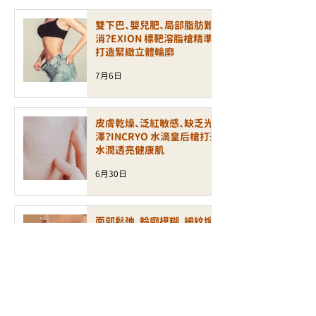
雙下巴、嬰兒肥、局部脂肪難
消？EXION 標靶溶脂槍精準
打造緊緻立體輪廓
7月6日
皮膚乾燥、泛紅敏感、缺乏光
澤？INCRYO 水滴皇后槍打造
水潤透亮健康肌
6月30日
面部鬆弛、輪廓模糊、細紋增
加？ALLTIMO 黑金鈦拉提打
造緊緻年輕輪廓
6月30日