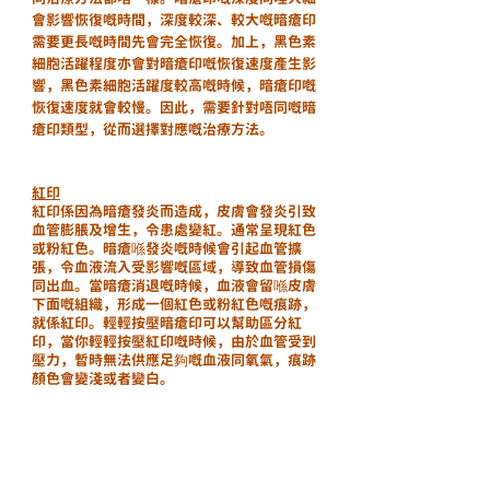
會影響恢復嘅時間，深度較深、較大嘅暗瘡印
需要更長嘅時間先會完全恢復。加上，黑色素
細胞活躍程度亦會對暗瘡印嘅恢復速度產生影
響，黑色素細胞活躍度較高嘅時候，暗瘡印嘅
恢復速度就會較慢。因此，需要針對唔同嘅暗
瘡印類型，從而選擇對應嘅治療方法。
紅印
紅印係因為暗瘡發炎而造成，皮膚會發炎引致
血管膨脹及增生，令患處變紅。通常呈現紅色
或粉紅色。暗瘡喺發炎嘅時候會引起血管擴
張，令血液流入受影響嘅區域，導致血管損傷
同出血。當暗瘡消退嘅時候，血液會留喺皮膚
下面嘅組織，形成一個紅色或粉紅色嘅痕跡，
就係紅印。輕輕按壓暗瘡印可以幫助區分紅
印，當你輕輕按壓紅印嘅時候，由於血管受到
壓力，暫時無法供應足夠嘅血液同氧氣，痕跡
顏色會變淺或者變白。