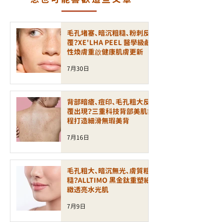
毛孔堵塞、暗沉粗糙、粉刺反
覆？XE'LHA PEEL 醫學級鹼
性煥膚重啟健康肌膚更新
7月30日
背部暗瘡、痘印、毛孔粗大反
覆出現？三重科技背部美肌療
程打造細滑無瑕美背
7月16日
毛孔粗大、暗沉無光、膚質粗
糙？ALLTIMO 黑金鈦重塑細
緻透亮水光肌
7月9日