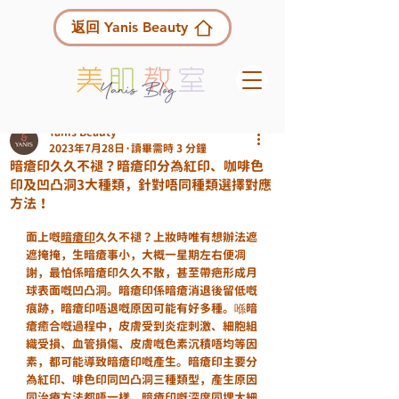
返回 Yanis Beauty
Yanis Beauty
2023年7月28日
讀畢需時 3 分鐘
暗瘡印久久不褪？暗瘡印分為紅印、咖啡色
印及凹凸洞3大種類，針對唔同種類選擇對應
方法！
面上嘅
暗瘡印
久久不褪？上妝時唯有想辦法遮
遮掩掩，生暗瘡事小，大概一星期左右便凋
謝，最怕係暗瘡印久久不散，甚至帶疤形成月
球表面嘅凹凸洞。暗瘡印係暗瘡消退後留低嘅
痕跡，暗瘡印唔退嘅原因可能有好多種。喺暗
瘡癒合嘅過程中，皮膚受到炎症刺激、細胞組
織受損、血管損傷、皮膚嘅色素沉積唔均等因
素，都可能導致暗瘡印嘅產生。暗瘡印主要分
為紅印、啡色印同凹凸洞三種類型，產生原因
同治療方法都唔一樣。暗瘡印嘅深度同埋大細