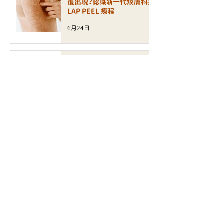
覆出現？認識新一代煥膚科技
LAP PEEL 療程
6月24日
【無痛煥膚】敏感肌也能刷酸！
全新 XE LHA 醫學級療程如
何打造零瑕疵玻璃肌？
6月23日
【極速緊緻】不打針的透明質
酸增生科技！BTL Exion 療
程如何激活肌底「自生力」？
6月18日
【護膚研究所】毛孔、凹凸洞有
救了！風靡美容圈的「Aveda
磁頻少女針」到底在紅什麼？