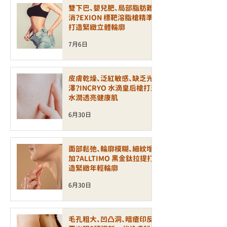
雙下巴、嬰兒肥、局部脂肪難
消？EXION 標靶溶脂槍精準
打造緊緻立體輪廓
7月6日
皮膚乾燥、泛紅敏感、缺乏光
澤？INCRYO 水滴皇后槍打造
水潤透亮健康肌
6月30日
面部鬆弛、輪廓模糊、細紋增
加？ALLTIMO 黑金鈦拉提打
造緊緻年輕輪廓
6月30日
毛孔粗大、凹凸洞、暗瘡印反