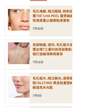
毛孔堵塞、暗沉粗糙、粉刺反
覆？XE'LHA PEEL 醫學級鹼
性煥膚重啟健康肌膚更新
7月30日
背部暗瘡、痘印、毛孔粗大反
覆出現？三重科技背部美肌療
程打造細滑無瑕美背
7月16日
毛孔粗大、暗沉無光、膚質粗
糙？ALLTIMO 黑金鈦重塑細
緻透亮水光肌
7月9日