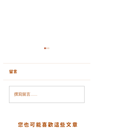
留言
皮膚乾燥、泛紅敏感、
面部鬆弛、輪廓模
撰寫留言......
缺乏光澤？INCRYO 水
細紋增加？ALLTI
滴皇后槍打造水潤透亮
金鈦拉提打造緊緻
健康肌
輪廓
您也可能喜歡這些文章