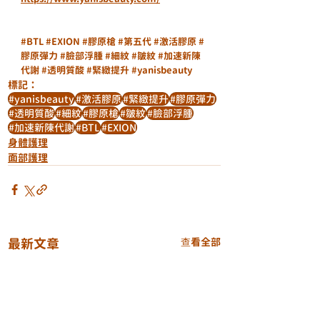
#BTL
#EXION
#膠原槍
#第五代
#激活膠原
#
膠原彈力
#臉部浮腫
#細紋
#皺紋
#加速新陳
代謝
#透明質酸
#緊緻提升
#yanisbeauty
標記：
#yanisbeauty
#激活膠原
#緊緻提升
#膠原彈力
#透明質酸
#細紋
#膠原槍
#皺紋
#臉部浮腫
#加速新陳代謝
#BTL
#EXION
身體護理
面部護理
最新文章
查看全部