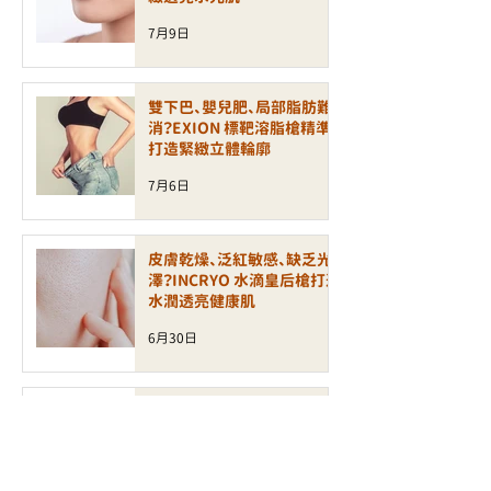
7月9日
雙下巴、嬰兒肥、局部脂肪難
消？EXION 標靶溶脂槍精準
打造緊緻立體輪廓
7月6日
皮膚乾燥、泛紅敏感、缺乏光
澤？INCRYO 水滴皇后槍打造
水潤透亮健康肌
6月30日
面部鬆弛、輪廓模糊、細紋增
加？ALLTIMO 黑金鈦拉提打
造緊緻年輕輪廓
6月30日