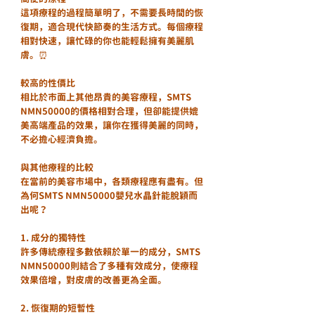
這項療程的過程簡單明了，不需要長時間的恢
復期，適合現代快節奏的生活方式。每個療程
相對快速，讓忙碌的你也能輕鬆擁有美麗肌
膚。⏰
較高的性價比
相比於市面上其他昂貴的美容療程，SMTS 
NMN50000的價格相對合理，但卻能提供媲
美高端產品的效果，讓你在獲得美麗的同時，
不必擔心經濟負擔。
與其他療程的比較
在當前的美容市場中，各類療程應有盡有。但
為何SMTS NMN50000嬰兒水晶針能脫穎而
出呢？
1. 成分的獨特性
許多傳統療程多數依賴於單一的成分，SMTS 
NMN50000則結合了多種有效成分，使療程
效果倍增，對皮膚的改善更為全面。
2. 恢復期的短暫性