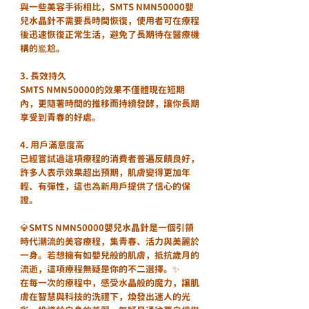
與一些美容手術相比，SMTS NMN50000嬰
兒水晶針不需要長時間恢復，使用者可在療程
後迅速恢復正常生活，避免了長期待在醫療機
構的尷尬。
3. 長效持久
SMTS NMN50000的效果不僅體現在短期
內，更隨著時間的推移而持續發酵，讓你長期
享受到青春的好處。
4. 用戶滿意度高
已經嘗試過這項療程的消費者普遍反饋良好，
許多人表示效果超出預期，肌膚變得更加年
輕、有彈性，這也為新用戶提供了信心的保
證。
💎SMTS NMN50000嬰兒水晶針是一個引領
時代潮流的美容療程，集青春、活力與美麗於
一身。若想擁有如嬰兒般的肌膚，抵抗歲月的
流逝，這項療程無疑是你的不二選擇。✨
在每一次的療程中，感受水晶般的魔力，讓肌
膚在智慧與科技的洗禮下，煥發出迷人的光