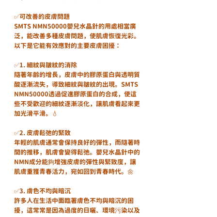
✅可改善的皮膚問題
SMTS NMN50000嬰兒水晶針的用處相當廣
泛，能改善多種皮膚問題，使肌膚恢復光彩。
以下是它能有效應對的主要皮膚困擾：
✅1. 細紋與皺紋的消除
隨著年齡的增長，皮膚中的膠原蛋白與透明質
酸逐漸流失，導致細紋與皺紋的出現。SMTS 
NMN50000透過促進膠原蛋白的合成，使這
些不受歡迎的細紋逐漸淡化，讓肌膚看起來更
加光滑平滑。💧
✅2. 皮膚鬆弛的緊致
年輕的肌膚通常會保持良好的彈性，而隨著時
間的推移，肌膚會變得鬆弛。嬰兒水晶針中的
NMN成分能夠增強皮膚的彈性與緊致度，讓
肌膚重獲青春活力，宛如回到青春時代。🌼
✅3. 膚色不均與暗沉
許多人在生活中面臨著膚色不均與暗沉的困
擾，這常常是因為過度的日曬、環境污染以及