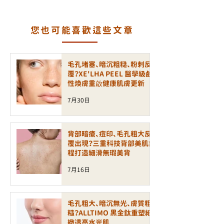
技背部美肌療程打造細
金鈦重塑細緻透亮
滑無瑕美背
肌
您也可能喜歡這些文章
毛孔堵塞、暗沉粗糙、粉刺反
覆？XE'LHA PEEL 醫學級鹼
性煥膚重啟健康肌膚更新
7月30日
背部暗瘡、痘印、毛孔粗大反
覆出現？三重科技背部美肌療
程打造細滑無瑕美背
7月16日
毛孔粗大、暗沉無光、膚質粗
糙？ALLTIMO 黑金鈦重塑細
緻透亮水光肌