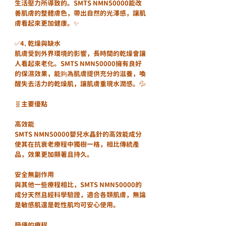
生活壓力所導致的。SMTS NMN50000能改
善肌膚的整體膚色，帶出自然的光澤感，讓肌
膚看起來更加健康。✨
✅4. 乾燥與缺水
肌膚受到外界環境的影響，長時間的乾燥會讓
人看起來老化。SMTS NMN50000擁有良好
的保濕效果，能夠為肌膚提供充分的滋養，喚
醒失去活力的乾燥肌，讓肌膚重現水潤感。💦
🧬主要優點
高效能
SMTS NMN50000嬰兒水晶針的高效能成分
使其在抗衰老療程中獨樹一格，相比傳統產
品，效果更加顯著且持久。
安全無副作用
與其他一些療程相比，SMTS NMN50000的
成分天然且經科學驗證，適合各類肌膚，無論
是敏感肌還是乾性肌均可安心使用。
簡便的療程