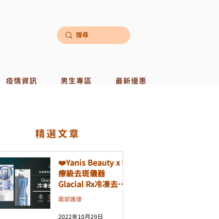
疫情資訊
男生專區
最新優惠
​精選文章
❤️Yanis Beauty x 醫
療級去斑儀器
Glacial Rx冷凍去斑
機❤️
面部護理
2022年10月29日