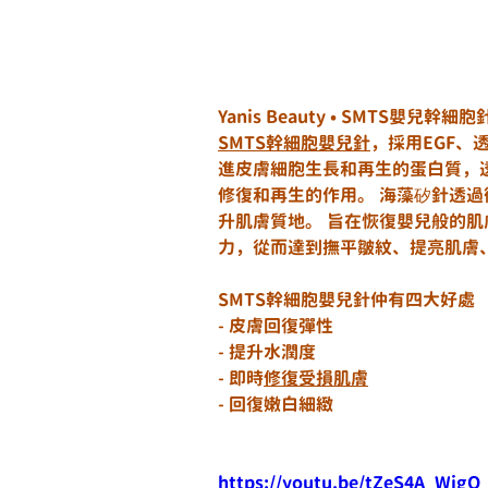
Yanis Beauty • SMTS
SMTS幹細胞嬰兒針
，採用EGF、
進皮膚細胞生長和再生的蛋白質，
修復和再生的作用。 海藻矽針透
升肌膚質地。 旨在恢復嬰兒般的
力，從而達到撫平皺紋、提亮肌膚
SMTS幹細胞嬰兒針仲有四大好處
- 皮膚回復彈性
- 提升水潤度
- 即時
修復受損肌膚
- 回復嫩白細緻
https://youtu.be/tZeS4A_WigQ