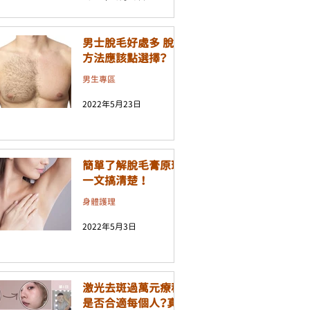
男士脫毛好處多 脫毛
方法應該點選擇？
男生專區
2022年5月23日
簡單了解脫毛膏原理
一文搞清楚 ！
身體護理
2022年5月3日
激光去斑過萬元療程
是否合適每個人？真