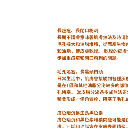
長痘痘、長閉口粉刺
長期不護膚意味著肌膚無法及時清
毛孔擴大和油脂堆積，從而產生痘
和油脂，使皮膚乾燥。 乾燥的皮
步加重痘痘和閉口粉刺的問題。
毛孔堵塞，長黑頭白頭
日常生活中，肌膚會接觸到各種灰
是在T區和其他油脂分泌較多的部
孔堵塞。 當皮脂分泌過多或無法正
積會形成一個角質栓，阻塞了毛孔
膚色暗沉易生長黑色素
膚色暗沉和黑色素堆積問題可能是
膚，污垢和油脂會在皮膚表面積聚