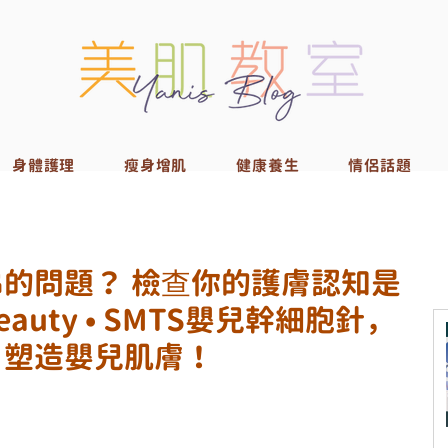
身體護理
瘦身增肌
健康養生
情侶話題
的問題？ 檢查你的護膚認知是
Beauty • SMTS嬰兒幹細胞針，
，塑造嬰兒肌膚！