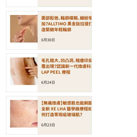
面部鬆弛、輪廓模糊、細紋增
加？ALLTIMO 黑金鈦拉提打
造緊緻年輕輪廓
6月30日
毛孔粗大、凹凸洞、暗瘡印反
覆出現？認識新一代煥膚科技
LAP PEEL 療程
6月24日
【無痛煥膚】敏感肌也能刷酸！
全新 XE LHA 醫學級療程如
何打造零瑕疵玻璃肌？
6月23日