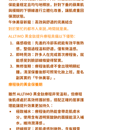
保能量穩定且均勻地釋放，針對下垂的蘋果肌
與模糊的下顎線進行立體化改善，讓肌膚重回
彈潤狀態。
午休美容新寵：高效與舒適的完美結合
對於繁忙的都市人來說，時間就是美。
ALLTIMO 黑金鈦提升療程具備以下優勢：
痛感極低
：先進的冷卻系統能有效平衡熱
感，整個過程溫和舒適，僅有微溫感。
即時見效
：許多人在完成首次療程後，就
能感覺到臉部線條變得緊實。
無修復期
：療程後肌膚不會出現明顯紅
腫，清潔保養後即可照常化妝上班，是名
副其實的「午休美容」。
療程後的黃金保養期
雖然 ALLTIMO 黑金鈦療程非常溫和，但療程
後肌膚處於高效修護狀態，搭配正確的居家護
理能讓提升效果更加持久：
極致補水
：療程後的熱能會帶走肌膚水
分，使用含有透明質酸鈉的面膜能深入補
水，維持潤澤感 。
舒緩穩定
：若肌膚感到微熱，含有積雪