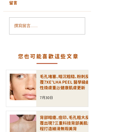
留言
面部鬆弛、輪廓模糊、
毛孔粗大、凹凸洞
撰寫留言......
細紋增加？ALLTIMO 黑
瘡印反覆出現？認
金鈦拉提打造緊緻年輕
一代煥膚科技 LA
輪廓
PEEL 療程
您也可能喜歡這些文章
毛孔堵塞、暗沉粗糙、粉刺反
覆？XE'LHA PEEL 醫學級鹼
性煥膚重啟健康肌膚更新
7月30日
背部暗瘡、痘印、毛孔粗大反
覆出現？三重科技背部美肌療
程打造細滑無瑕美背