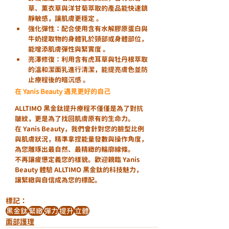
草、薰衣草與洋甘菊萃取的產品能快速鎮
靜敏感，讓肌膚更穩定 。
強化彈性
：配合使用含有水解膠原蛋白與
牛奶提取物的身體乳於頸部或身體部位，
能增添肌膚彈性與緊實度 。
亮澤修復
：利用含有虎耳草與牡丹根萃取
的溫和潔面乳進行清潔，能提亮膚色並防
止療程後的暗沉感 。
在 Yanis Beauty 遇見更好的自己
ALLTIMO 黑金鈦提升療程不僅僅是為了對抗
皺紋，更是為了找回肌膚原有的生命力。
在 Yanis Beauty，我們會針對您的臉型比例
與肌膚狀況，精準拿捏能量發數與操作角度，
為您雕琢出最自然、最精緻的輪廓線條。
不再讓疲憊定義您的樣貌。歡迎親臨 Yanis 
Beauty 體驗 ALLTIMO 黑金鈦的科技魅力，
讓緊緻與自信成為您的標配。
標記：
黑金鈦
緊緻
彈力
提升
立體
面部護理