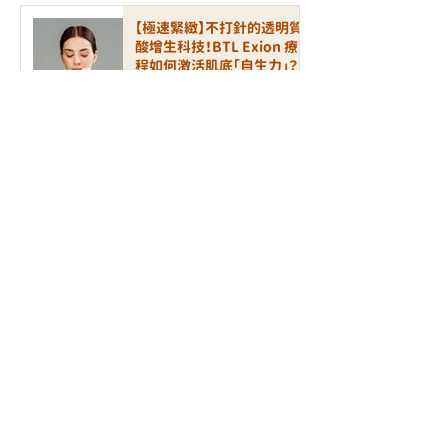
【極速緊緻】不打針的透明質
酸增生科技！BTL Exion 療
程如何激活肌底「自生力」？
6月18日
【護膚研究所】毛孔、凹凸洞有
救了！風靡美容圈的「Aveda
磁頻少女針」到底在紅什麼？
6月16日
逆轉地心引力：ALLTIMO 黑
金鈦提升療程，重塑年輕緊緻
的立體輪廓
5月21日
逆轉肌齡的細胞科技：AD+