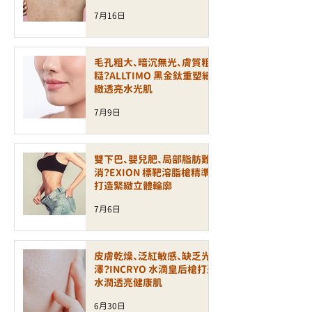
7月16日
毛孔粗大、暗沉無光、膚質粗
糙？ALLTIMO 黑金鈦重塑細
緻透亮水光肌
7月9日
雙下巴、嬰兒肥、局部脂肪難
消？EXION 標靶溶脂槍精準
打造緊緻立體輪廓
7月6日
皮膚乾燥、泛紅敏感、缺乏光
澤？INCRYO 水滴皇后槍打造
水潤透亮健康肌
6月30日