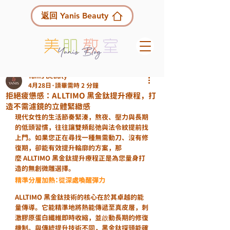
返回 Yanis Beauty
Yanis Beauty
4月28日
讀畢需時 2 分鐘
拒絕疲憊感：ALLTIMO 黑金鈦提升療程，打
造不需濾鏡的立體緊緻感
現代女性的生活節奏緊湊，熬夜、壓力與長期
的低頭習慣，往往讓雙頰鬆弛與法令紋提前找
上門。如果您正在尋找一種無需動刀、沒有修
復期，卻能有效提升輪廓的方案，那
麼 ALLTIMO 黑金鈦提升療程正是為您量身打
造的無創微雕選擇。
精準分層加熱：從深處喚醒彈力
ALLTIMO 黑金鈦技術的核心在於其卓越的能
量傳導。它能精準地將熱能傳遞至真皮層，刺
激膠原蛋白纖維即時收縮，並啟動長期的修復
機制。與傳統提升技術不同，黑金鈦探頭能確