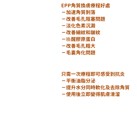
EPP角質換膚療程好處
－加速角質剝落
－改善毛孔阻塞問題
－淡化色素沉澱
－改善細紋和皺紋
－唤醒膠原蛋白
－改善毛孔粗大
－毛囊角化問題
只需一次療程即可感受到抗炎
－平衡油脂分泌
－提升水分同時軟化及去除角質
－使用後立即變得肌膚滑溜