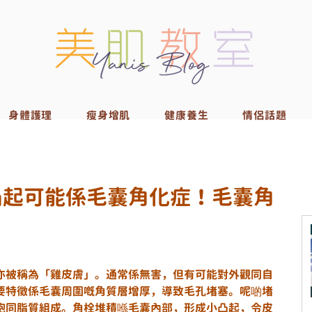
身體護理
瘦身增肌
健康養生
情侶話題
凸起可能係毛囊角化症！毛囊角
？
亦被稱為「雞皮膚」。通常係無害，但有可能對外觀同自
要特徵係毛囊周圍嘅角質層增厚，導致毛孔堵塞。呢啲堵
胞同脂質組成。角栓堆積喺毛囊內部，形成小凸起，令皮