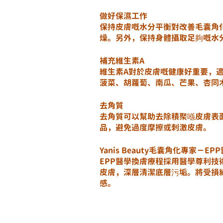
做好保濕工作
保持皮膚嘅水分平衡對改善毛囊角
燥。另外，保持身體攝取足夠嘅水
補充維生素A
維生素A對於皮膚嘅健康好重要，
菠菜、胡蘿蔔、南瓜、芒果、杏同
去角質
去角質可以幫助去除積聚喺皮膚表
品，避免過度摩擦或刺激皮膚。
Yanis Beauty毛囊角化專家－E
EPP醫學換膚療程採用醫學尊利技
皮膚，深層清潔底層污垢。將受損
感。