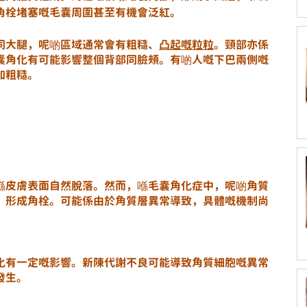
角栓堵塞嘅毛囊周圍甚至有機會泛紅。
同大腿，呢啲區域通常會有粗糙、
凸起嘅粒粒
。頸部亦係
囊角化有可能影響整個背部同臉頰。有啲人嘅下巴兩側嘅
加粗糙。
喺皮膚表面自然脫落。然而，喺毛囊角化症中，呢啲角質
，形成角栓。可能係由於角質層異常導致，具體嘅機制尚
化有一定嘅影響。新陳代謝不良可能導致角質細胞嘅異常
發生。