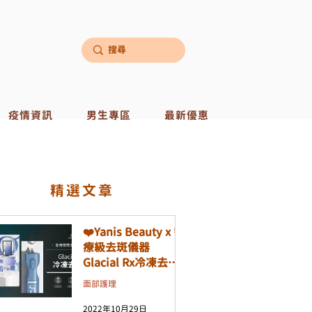
疫情資訊
男生專區
最新優惠
​精選文章
❤️Yanis Beauty x 醫
療級去斑儀器
Glacial Rx冷凍去斑
機❤️
面部護理
2022年10月29日