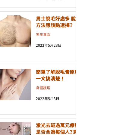
男士脫毛好處多 脫毛
方法應該點選擇？
男生專區
2022年5月23日
簡單了解脫毛膏原理
一文搞清楚 ！
身體護理
2022年5月3日
激光去斑過萬元療程
是否合適每個人？真