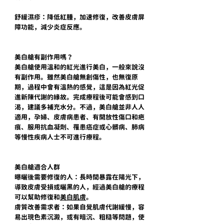
舒緩濕疹：降低紅腫，加速修復，改善皮膚屏
障功能，減少炎症反應。
美白艙有副作用嗎？
美白艙使用溫和的紅光進行美白，一般來說沒
有副作用。雖然美白艙無創傷性，也無復原
期，過程中會有溫熱的感覺，這是因為紅光促
進新陳代謝的緣故。完成療程後可能會感到口
渴，建議多補充水分。不過，美白艙並非人人
適用，孕婦、皮膚病患者、有開放性傷口和疤
痕、服用抗血凝劑、罹患癌症或心髒病、肺病
等慢性疾病人士不可進行療程。
美白艙適合人群
曝曬後需要修復的人：長時間暴露在陽光下，
導致皮膚受損或曬黑的人，經過美白艙的療程
可以幫助修復和
美白肌膚
。
膚質改善需求者：如果自覺肌膚代謝緩慢，容
易出現色素沉澱，或有暗沉、粗糙等問題，使