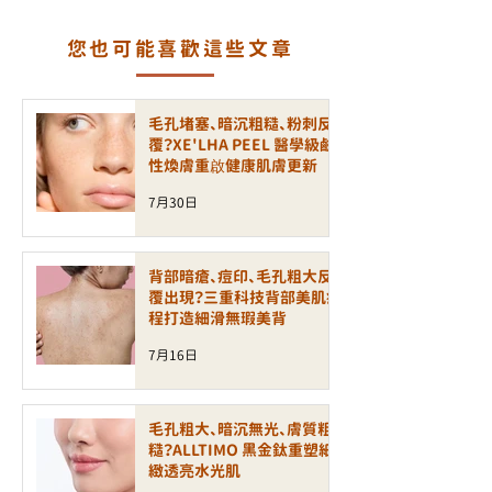
黃金標準？
您也可能喜歡這些文章
毛孔堵塞、暗沉粗糙、粉刺反
覆？XE'LHA PEEL 醫學級鹼
性煥膚重啟健康肌膚更新
7月30日
背部暗瘡、痘印、毛孔粗大反
覆出現？三重科技背部美肌療
程打造細滑無瑕美背
7月16日
毛孔粗大、暗沉無光、膚質粗
糙？ALLTIMO 黑金鈦重塑細
緻透亮水光肌