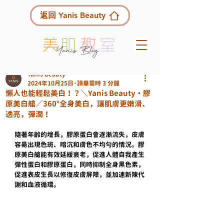
返回 Yanis Beauty
Yanis Beauty
2024年10月25日
讀畢需時 3 分鐘
懶人也能輕鬆美白！？＼Yanis Beauty・膠
原美白艙／360°全身美白，讓肌膚更嫩滑、
透亮，彈潤！
隨著年齡的增長，膠原蛋白會逐漸流失，皮膚
容昜出現色斑、暗沉和膚色不均勻的情況。膠
原美白艙能有效延緩衰老，促進人體自我產生
彈性蛋白和膠原蛋白，同時抑制全身黑色素，
促進表皮生長以修復皮膚屏障，並加速新陳代
謝和血液循環。