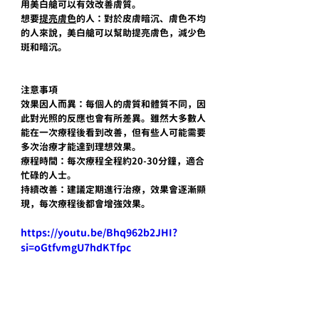
用美白艙可以有效改善膚質。
想要
提亮膚色
的人：對於皮膚暗沉、膚色不均
的人來說，美白艙可以幫助提亮膚色，減少色
斑和暗沉。
注意事項
效果因人而異：每個人的膚質和體質不同，因
此對光照的反應也會有所差異。雖然大多數人
能在一次療程後看到改善，但有些人可能需要
多次治療才能達到理想效果。
療程時間：每次療程全程約20-30分鐘，適合
忙碌的人士。
持續改善：建議定期進行治療，效果會逐漸顯
現，每次療程後都會增強效果。
https://youtu.be/Bhq962b2JHI?
si=oGtfvmgU7hdKTfpc