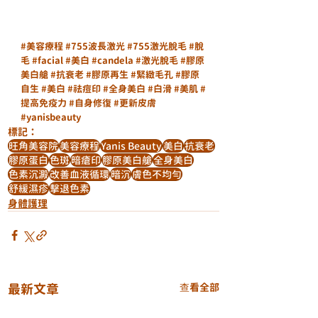
#美容療程
#755波長激光
#755激光脫毛
#脫
毛
#facial
#美白
#candela
#激光脫毛
#膠原
美白艙
#抗衰老
#膠原再生
#緊緻毛孔
#膠原
自生
#美白
#祛痘印
#全身美白
#白滑
#美肌
#
提高免疫力
#自身修復
#更新皮膚
#yanisbeauty
標記：
旺角美容院
美容療程
Yanis Beauty
美白
抗衰老
膠原蛋白
色斑
暗瘡印
膠原美白艙
全身美白
色素沉澱
改善血液循環
暗沉
膚色不均勻
舒緩濕疹
擊退色素
身體護理
最新文章
查看全部