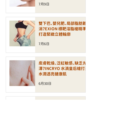
7月9日
雙下巴、嬰兒肥、局部脂肪難
消？EXION 標靶溶脂槍精準
打造緊緻立體輪廓
7月6日
皮膚乾燥、泛紅敏感、缺乏光
澤？INCRYO 水滴皇后槍打造
水潤透亮健康肌
6月30日
面部鬆弛、輪廓模糊、細紋增
加？ALLTIMO 黑金鈦拉提打
造緊緻年輕輪廓
6月30日