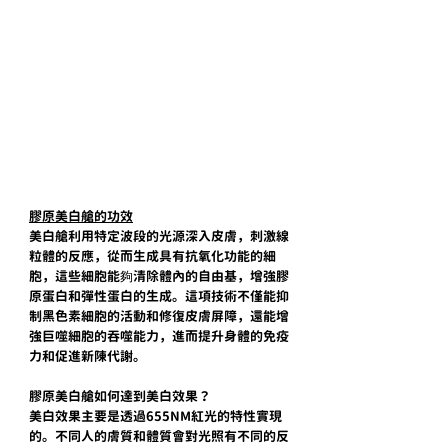
膠原美白艙的功效
美白艙利用特定波段的光源深入皮膚，刺激線
粒體的反應，從而生成具有抗氧化功能的細
胞，這些細胞能夠清除體內的自由基，增強膠
原蛋白和彈性蛋白的生成。這項技術不僅能抑
制黑色素細胞的活動和修復皮膚屏障，還能增
強巨噬細胞的吞噬能力，​​進而提升身體的免疫
力和促進新陳代謝。
膠原美白艙如何達到美白效果？
美白效果主要是透過655NM紅光的特性實現
的。不同人的膚質和體質會對光照有不同的反