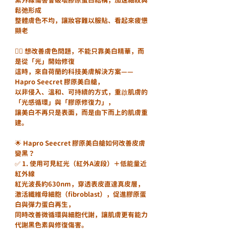
鬆弛形成
整體膚色不均，讓妝容難以服貼、看起來疲憊
顯老
🧖‍♀️ 想改善膚色問題，不能只靠美白精華，而
是從「光」開始修復
這時，來自荷蘭的科技美膚解決方案——
Hapro Seecret 膠原美白艙，
以非侵入、溫和、可持續的方式，重啟肌膚的
「光感循環」與「膠原修復力」，
讓美白不再只是表面，而是由下而上的肌膚重
建。
🌟 Hapro Seecret 膠原美白艙如何改善皮膚
變黑？
✅ 1. 使用可見紅光（紅外A波段）＋低能量近
紅外線
紅光波長約630nm，穿透表皮直達真皮層，
激活纖維母細胞（fibroblast），促進膠原蛋
白與彈力蛋白再生，
同時改善微循環與細胞代謝，讓肌膚更有能力
代謝黑色素與修復傷害。