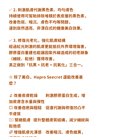
✅ 2. 刺激肌膚代謝黑色素、均勻膚色
持續使用可幫助排除堆積於表皮層的黑色素，
改善色斑、暗沉、膚色不均等問題，
達到自然透亮、非漂白式的健康美白效果。
✅ 3. 修復光老化，強化肌膚結構
經過紅光刺激的肌膚更能抵抗外界環境傷害，
膠原蛋白重建也能讓因紫外線造成的初老跡象
（細紋、鬆弛）獲得改善，
真正做到「抗黑 + 抗老 + 抗氧化」三合一。
💠 除了美白，Hapro Seecret 還能改善甚
麼？
🔬 改善皮膚乾燥	刺激膠原蛋白生成，增
加皮膚含水量與彈性
💥 改善痘疤與粗糙	促進代謝與修復凹凸不
平膚質
🧖‍♀️ 緊緻肌膚	提升整體膚質結構，減少細紋與
鬆弛感
🌈 增強肌膚光澤感	改善暗沉、膚色蠟黃，