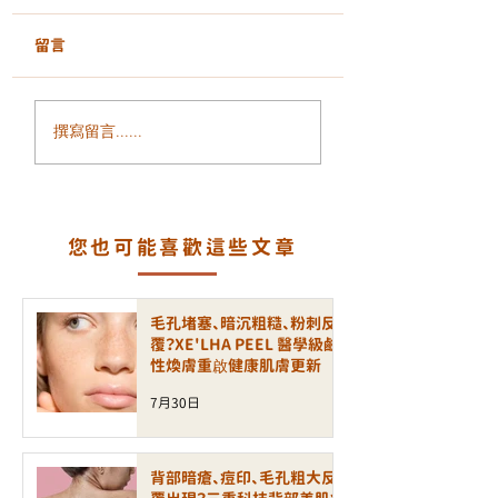
留言
全身透亮的秘密：光動
追求極致絲滑：為
撰寫留言......
膠原美白艙，重塑妳的
GentleLase Pro
肌膚發光力
755nm 是雷射脫
黃金標準？
您也可能喜歡這些文章
毛孔堵塞、暗沉粗糙、粉刺反
覆？XE'LHA PEEL 醫學級鹼
性煥膚重啟健康肌膚更新
7月30日
背部暗瘡、痘印、毛孔粗大反