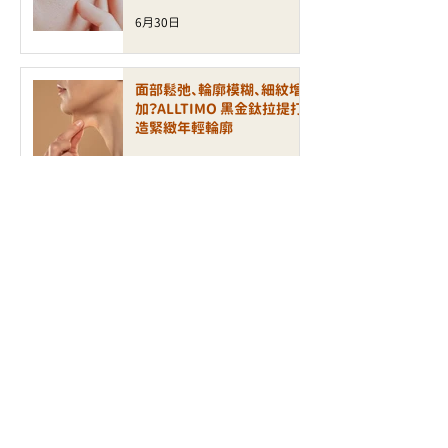
6月30日
面部鬆弛、輪廓模糊、細紋增
加？ALLTIMO 黑金鈦拉提打
造緊緻年輕輪廓
6月30日
毛孔粗大、凹凸洞、暗瘡印反
覆出現？認識新一代煥膚科技
LAP PEEL 療程
6月24日
【無痛煥膚】敏感肌也能刷酸！
全新 XE LHA 醫學級療程如
何打造零瑕疵玻璃肌？
6月23日