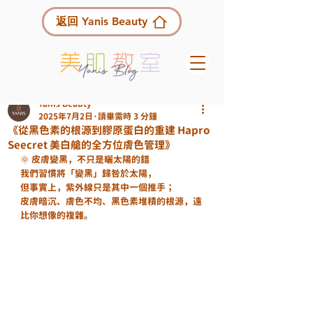
返回 Yanis Beauty
Yanis Beauty
2025年7月2日
讀畢需時 3 分鐘
《從黑色素的根源到膠原蛋白的重建 Hapro
Seecret 美白艙的全方位膚色管理》
🌞 皮膚變黑，不只是曬太陽的錯
我們習慣將「變黑」歸咎於太陽，
但事實上，紫外線只是其中一個推手；
皮膚暗沉、膚色不均、黑色素堆積的根源，遠
比你想像的複雜。