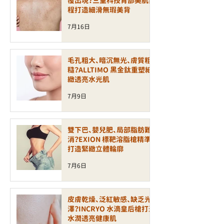
覆出現？三重科技背部美肌療
程打造細滑無瑕美背
7月16日
毛孔粗大、暗沉無光、膚質粗
糙？ALLTIMO 黑金鈦重塑細
緻透亮水光肌
7月9日
雙下巴、嬰兒肥、局部脂肪難
消？EXION 標靶溶脂槍精準
打造緊緻立體輪廓
7月6日
皮膚乾燥、泛紅敏感、缺乏光
澤？INCRYO 水滴皇后槍打造
水潤透亮健康肌