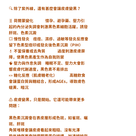
🔍 除了紫外線，還有甚麼會讓皮膚變黑？
🧬 荷爾蒙變化	懷孕、避孕藥、壓力引
起的內分泌失調會刺激黑色素細胞活躍，誘發
肝斑、色素沉澱
💥 慢性發炎	痘痘、濕疹、過敏等發炎反應會
留下色素型痘印或發炎後色素沉澱（PIH）
💄 不當保養或去角質	過度刺激皮膚屏
障，使黑色素產生作為自我防禦
🧠 壓力與作息失調	睡眠不足、壓力大會影
響皮膚代謝速度，黑色素不易排出
🍬 糖化反應（肌膚糖老化）	高糖飲食
會讓蛋白質與糖結合，形成AGEs，導致膚色
蠟黃、暗沉
⚠️ 皮膚變黑，只是開始。它還可能帶來更多
問題：
黑色素沉澱會在表皮層形成色斑，如雀斑、曬
斑、肝斑
角質堆積會讓皮膚看起來粗糙、沒有光澤
紫外線傷害會破壞膠原蛋白結構，加速細紋與