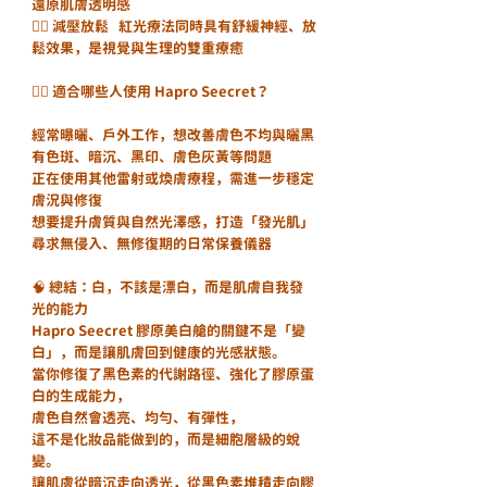
還原肌膚透明感
🧘‍♀️ 減壓放鬆	紅光療法同時具有舒緩神經、放
鬆效果，是視覺與生理的雙重療癒
👩‍⚕️ 適合哪些人使用 Hapro Seecret？
經常曝曬、戶外工作，想改善膚色不均與曬黑
有色斑、暗沉、黑印、膚色灰黃等問題
正在使用其他雷射或煥膚療程，需進一步穩定
膚況與修復
想要提升膚質與自然光澤感，打造「發光肌」
尋求無侵入、無修復期的日常保養儀器
🧠 總結：白，不該是漂白，而是肌膚自我發
光的能力
Hapro Seecret 膠原美白艙的關鍵不是「變
白」，而是讓肌膚回到健康的光感狀態。
當你修復了黑色素的代謝路徑、強化了膠原蛋
白的生成能力，
膚色自然會透亮、均勻、有彈性，
這不是化妝品能做到的，而是細胞層級的蛻
變。
讓肌膚從暗沉走向透光，從黑色素堆積走向膠