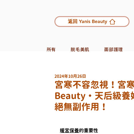
返回 Yanis Beauty
所有
脱毛美肌
面部護理
2024年10月26日
宮寒不容忽視！宮寒
Beauty・天后
絕無副作用！
暖宮保養
的重要性