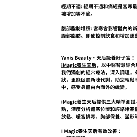
經期不適: 經期不適和痛經是宮寒
塊增加等不適。
腹部脂肪堆積: 宮寒會影響體內的
腹部脂肪。即使控制飲食和增加運
Yanis Beauty・天后級養好子宮！
iMagic養生天后
，以中醫智慧結合
我們獨創的經穴療法，深入調理，
狀，更能促進新陳代謝，助您輕鬆
中，感受身體由內而外的蛻變。
iMagic養生天后提供三大精準
點，深度分析體寒位置和經絡堵塞
放鬆、暖宮排毒、胸部保養、塑形
I Magic
養生天后
有效改善：