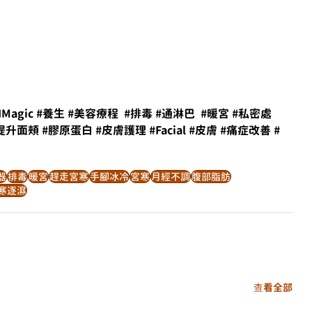
IMagic
#養生
#美容療程
#排毒
#通淋巴
#暖宮
#私密處
提升面頰
#膠原蛋白
#皮膚護理
#Facial
#皮膚
#痛症改善
#
器
排毒
暖宮
趕走宮寒
手腳冰冷
宮寒
月經不調
腹部脂肪
寒逐濕
查看全部