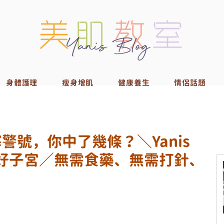
身體護理
瘦身增肌
健康養生
情侶話題
警號，你中了幾條？＼Yanis
級養好子宮／無需食藥、無需打針、