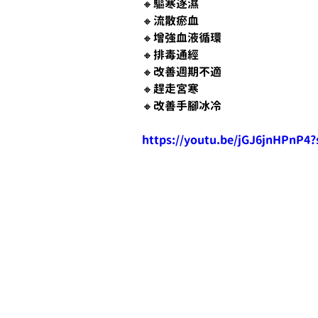
🔸驅寒逐濕
🔸流散瘀血
🔸增強血液循環
🔸排毒通經
🔸改善週期不適
🔸趕走宮寒
🔸改善手腳冰冷
https://youtu.be/jGJ6jnHPnP