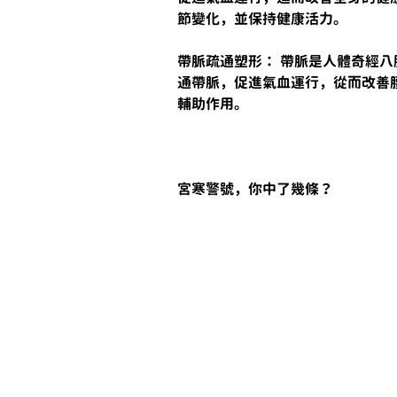
節變化，並保持健康活力。
帶脈疏通塑形： 帶脈是人體奇經
通帶脈，促進氣血運行，從而改善
輔助作用。
宮寒警號，你中了幾條？