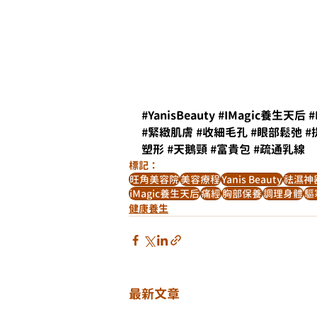
#YanisBeauty
#IMagic養生天后
#
#緊緻肌膚
#收細毛孔
#眼部鬆弛
#
塑形
#天鵝頸
#富貴包
#疏通乳線
標記：
旺角美容院
美容療程
Yanis Beauty
祛濕神
iMagic養生天后
痛經
胸部保養
調理身體
驅
健康養生
最新文章