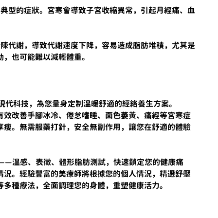
最典型的症狀。宮寒會導致子宮收縮異常，引起月經痛、血
新陳代謝，導致代謝速度下降，容易造成脂肪堆積，尤其是
動，也可能難以減輕體重。
現代科技，為您量身定制溫暖舒適的經絡養生方案。
有效改善手腳冰冷、倦怠嗜睡、面色萎黃、痛經等宮寒症
享瘦。無需服藥打針，安全無副作用，讓您在舒適的體驗
測試——溫感、表徵、體形脂肪測試，快速鎖定您的健康痛
情況。經驗豐富的美療師將根據您的個人情況，精選舒壓
等多種療法，全面調理您的身體，重塑健康活力。