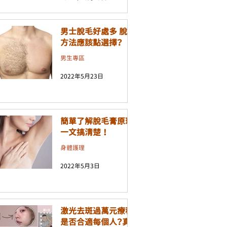
男士脫毛好處多 脫毛
方法應該點選擇？
男生專區
2022年5月23日
簡單了解脫毛膏原理
一文搞清楚 ！
身體護理
2022年5月3日
激光去斑過萬元療程
是否合適每個人？真