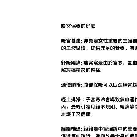
暖宮保養的好處
暖宮養巢: 卵巢是女性重要的生殖
的血液循環，提供充足的營養，有
舒緩經痛
: 痛常常是由於宮寒、
解經痛帶來的疼痛。
通便順暢: 腹部保暖可以促進腸胃
經血排淨：子宮寒冷會導致氣血運
內，最終引發月經不規則、經痛等
維護子宮健康。
經絡暢通: 經絡是中醫理論中的重
促進氣血運行，進而改善全身的健