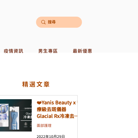
疫情資訊
男生專區
最新優惠
​精選文章
❤️Yanis Beauty x 醫
療級去斑儀器
Glacial Rx冷凍去斑
機❤️
面部護理
2022年10月29日