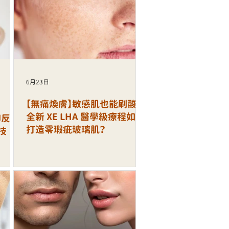
6月23日
【無痛煥膚】敏感肌也能刷酸！
全新 XE LHA 醫學級療程如何
印反覆
打造零瑕疵玻璃肌？
技