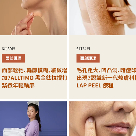
6月30日
6月24日
面部護理
面部護理
面部鬆弛、輪廓模糊、細紋增
毛孔粗大、凹凸洞、暗瘡
加？ALLTIMO 黑金鈦拉提打造
出現？認識新一代煥膚科
緊緻年輕輪廓
LAP PEEL 療程