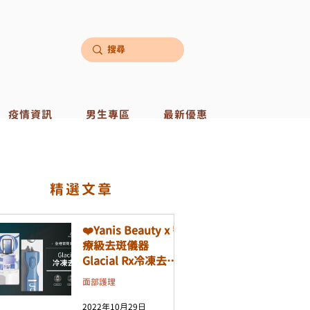
疫情資訊
男生專區
最新優惠
​精選文章
❤️Yanis Beauty x 醫
療級去斑儀器
Glacial Rx冷凍去斑
機❤️
面部護理
2022年10月29日