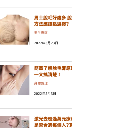
男士脫毛好處多 脫毛
方法應該點選擇？
男生專區
2022年5月23日
簡單了解脫毛膏原理
一文搞清楚 ！
身體護理
2022年5月3日
激光去斑過萬元療程
是否合適每個人？真