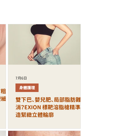
7月6日
身體護理
質粗
塑細緻
雙下巴、嬰兒肥、局部脂肪難
消？EXION 標靶溶脂槍精準打
造緊緻立體輪廓