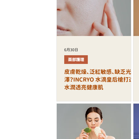
6月30日
面部護理
皮膚乾燥、泛紅敏感、缺乏光
澤？INCRYO 水滴皇后槍打造
水潤透亮健康肌