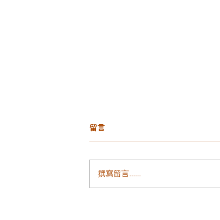
留言
撰寫留言......
毛孔堵塞、暗沉粗糙、粉刺反