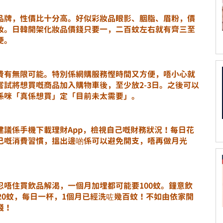
品牌，性價比十分高。好似彩妝品眼影、胭脂、眉粉，價
妝。日韓開架化妝品價錢只要一，二百蚊左右就有齊三至
便。
費有無限可能。特別係網購服務慳時間又方便，唔小心就
試將想買嘅商品加入購物車後，至少放2-3日。之後可以
係咪「真係想買」定「目前未太需要」。
建議係手機下載理財App，檢視自己嘅財務狀況！每日花
己嘅消費習慣，搵出邊啲係可以避免開支，唔再做月光
唔住買飲品解渴，一個月加埋都可能要100蚊。鐘意飲
20蚊，每日一杯，1個月已經洗咗幾百蚊！不如由依家開
錢！