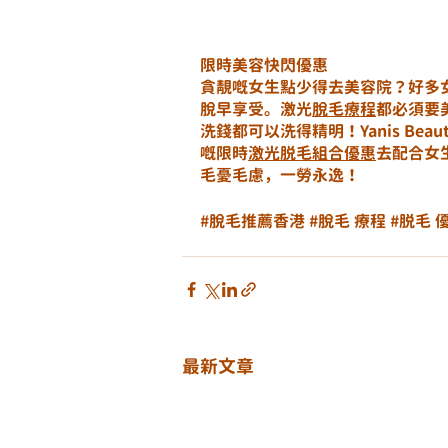
限時美容快閃優惠
貪靚嘅女生點少得去美容院？好多
脫早享受。激光
脫毛療程
都必須要
洗錢都可以洗得精明！Yanis B
嘅限時
激光脱毛組合優惠
去配合女
毛憂毛慮，一勞永逸！
#脫毛推薦香港
#脫毛
 療程 
#脱毛
 
最新文章