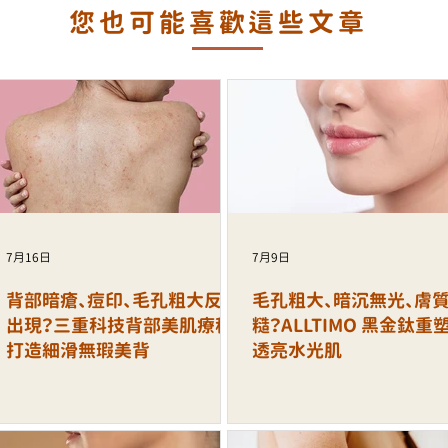
您也可能喜歡這些文章
膚重啟
現？三重科技背部美肌療程打造細
滑無瑕美背
7月16日
7月9日
背部暗瘡、痘印、毛孔粗大反覆
毛孔粗大、暗沉無光、膚
出現？三重科技背部美肌療程
糙？ALLTIMO 黑金鈦重
打造細滑無瑕美背
透亮水光肌