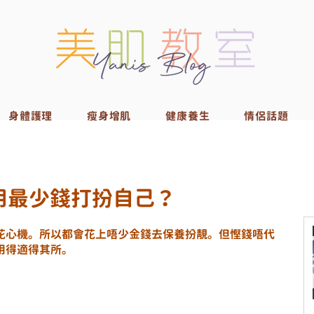
身體護理
瘦身增肌
健康養生
情侶話題
用最少錢打扮自己？
花心機。所以都會花上唔少金錢去保養扮靚。但慳錢唔代
用得適得其所。