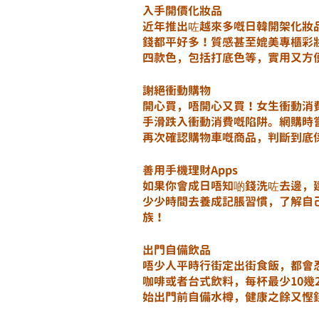
入手開價化妝品
近年推出咗越來多嘅日韓開架化妝
錢都平好多！質感甚至媲美專櫃彩
四款色，包括打底色等，實用又方
謝絕衝動購物
開心買，唔開心又買！女生衝動消
手滑跌入衝動消費嘅陷阱。網購時嘗
再次確認購物車嘅商品，判斷到底
善用手機理財Apps
如果你會成日唔知啲錢洗咗去邊，
少少時間去養成記脹習慣，了解自
族！
出門自備飲品
唔少人平時行街定出街食飯，都會忍
咖啡或者台式飲料，每杯最少10幾
始出門前自備水樽，健康之餘又慳