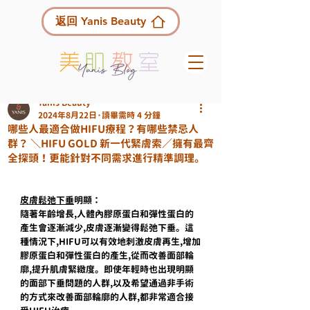
返回 Yanis Beauty
Yanis Beauty
2024年8月22日
讀畢需時 4 分鐘
哪些人最適合做HIFU療程？有哪些禁忌人
群？ ＼HIFU GOLD 新一代緊膚索／擁有最齊
全探頭！更能針對不同需求進行精準調理。
皮膚鬆弛下垂
明顯：
隨著年齡增長,人體內膠原蛋白和彈性蛋白的
產生會逐漸減少,皮膚逐漸變得鬆弛下垂。這
種情況下,HIFU可以有效地刺激皮膚再生,增加
膠原蛋白和彈性蛋白的產生,從而改善面部輪
廓,提升肌膚緊緻度。即使年輕時也出現明顯
的面部下垂問題的人群,以及希望通過非手術
的方式來改善面部輪廓的人群,都非常適合接