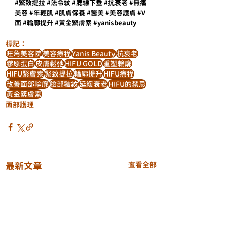
#緊致提拉
#法令紋
#腮線下垂
#抗衰老
#無痛
美容
#年輕肌
#肌膚保養
#醫美
#美容護膚
#V
面
#輪廓提升
#黃金緊膚索
#yanisbeauty
標記：
旺角美容院
美容療程
Yanis Beauty
抗衰老
膠原蛋白
皮膚鬆弛
HIFU GOLD
重塑輪廓
HIFU緊膚索
緊致提拉
輪廓提升
HIFU療程
改善面部輪廓
臉部皺紋
延緩衰老
HIFU的禁忌
黃金緊膚索
面部護理
最新文章
查看全部