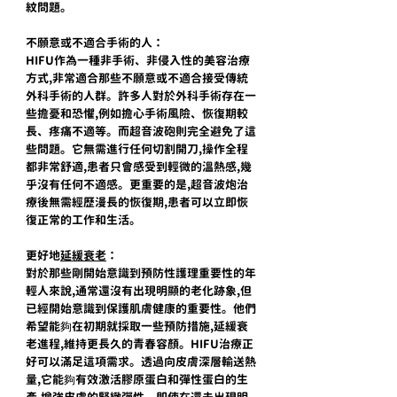
紋問題。
不願意或不適合手術的人：
HIFU作為一種非手術、非侵入性的美容治療
方式,非常適合那些不願意或不適合接受傳統
外科手術的人群。許多人對於外科手術存在一
些擔憂和恐懼,例如擔心手術風險、恢復期較
長、疼痛不適等。而超音波砲則完全避免了這
些問題。它無需進行任何切割開刀,操作全程
都非常舒適,患者只會感受到輕微的溫熱感,幾
乎沒有任何不適感。更重要的是,超音波炮治
療後無需經歷漫長的恢復期,患者可以立即恢
復正常的工作和生活。
更好地
延緩衰老
：
對於那些剛開始意識到預防性護理重要性的年
輕人來說,通常還沒有出現明顯的老化跡象,但
已經開始意識到保護肌膚健康的重要性。他們
希望能夠在初期就採取一些預防措施,延緩衰
老進程,維持更長久的青春容顏。HIFU治療正
好可以滿足這項需求。透過向皮膚深層輸送熱
量,它能夠有效激活膠原蛋白和彈性蛋白的生
產,增強皮膚的緊緻彈性。即使在還未出現明