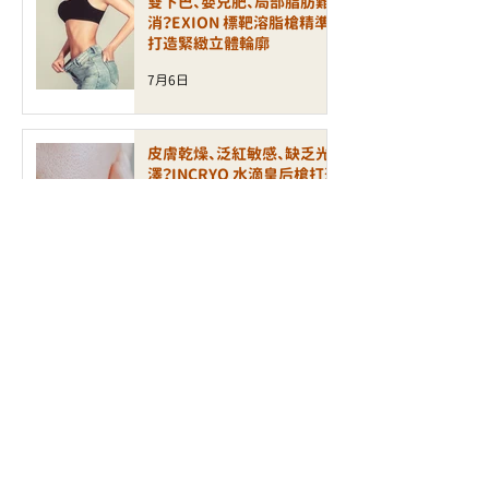
雙下巴、嬰兒肥、局部脂肪難
消？EXION 標靶溶脂槍精準
打造緊緻立體輪廓
7月6日
皮膚乾燥、泛紅敏感、缺乏光
澤？INCRYO 水滴皇后槍打造
水潤透亮健康肌
6月30日
面部鬆弛、輪廓模糊、細紋增
加？ALLTIMO 黑金鈦拉提打
造緊緻年輕輪廓
6月30日
毛孔粗大、凹凸洞、暗瘡印反
覆出現？認識新一代煥膚科技