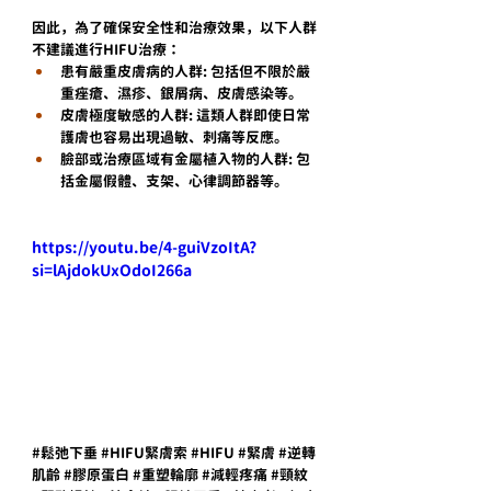
因此，為了確保安全性和治療效果，以下人群
不建議進行HIFU治療：
患有嚴重皮膚病的人群: 包括但不限於嚴
重痤瘡、濕疹、銀屑病、皮膚感染等。
皮膚極度敏感的人群: 這類人群即使日常
護膚也容易出現過敏、刺痛等反應。
臉部或治療區域有金屬植入物的人群: 包
括金屬假體、支架、心律調節器等。
https://youtu.be/4-guiVzoItA?
si=lAjdokUxOdoI266a
#鬆弛下垂
#HIFU緊膚索
#HIFU
#緊膚
#逆轉
肌齡
#膠原蛋白
#重塑輪廓
#減輕疼痛
#頸紋