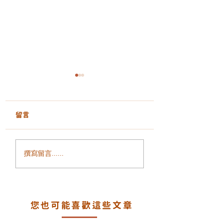
留言
面部鬆弛、輪廓模糊、
毛孔粗大、凹凸洞
撰寫留言......
細紋增加？ALLTIMO 黑
瘡印反覆出現？認
金鈦拉提打造緊緻年輕
一代煥膚科技 LA
輪廓
PEEL 療程
您也可能喜歡這些文章