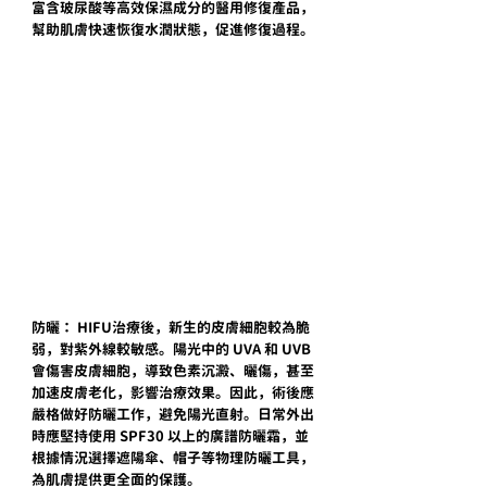
富含玻尿酸等高效保濕成分的醫用修復產品，
幫助肌膚快速恢復水潤狀態，促進修復過程。
防曬： HIFU治療後，新生的皮膚細胞較為脆
弱，對紫外線較敏感。陽光中的 UVA 和 UVB 
會傷害皮膚細胞，導致色素沉澱、曬傷，甚至
加速皮膚老化，影響治療效果。因此，術後應
嚴格做好防曬工作，避免陽光直射。日常外出
時應堅持使用 SPF30 以上的廣譜防曬霜，並
根據情況選擇遮陽傘、帽子等物理防曬工具，
為肌膚提供更全面的保護。