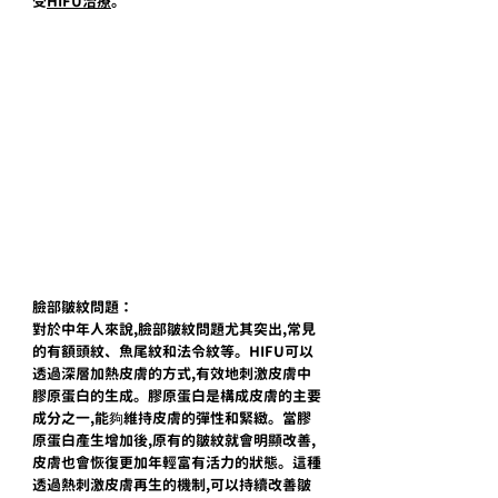
受
HIFU治療
。
臉部皺紋問題：
對於中年人來說,臉部皺紋問題尤其突出,常見
的有額頭紋、魚尾紋和法令紋等。HIFU可以
透過深層加熱皮膚的方式,有效地刺激皮膚中
膠原蛋白的生成。膠原蛋白是構成皮膚的主要
成分之一,能夠維持皮膚的彈性和緊緻。當膠
原蛋白產生增加後,原有的皺紋就會明顯改善,
皮膚也會恢復更加年輕富有活力的狀態。這種
透過熱刺激皮膚再生的機制,可以持續改善皺