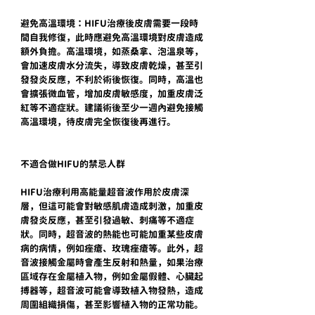
避免高溫環境：HIFU治療後皮膚需要一段時
間自我修復，此時應避免高溫環境對皮膚造成
額外負擔。高溫環境，如蒸桑拿、泡溫泉等，
會加速皮膚水分流失，導致皮膚乾燥，甚至引
發發炎反應，不利於術後恢復。同時，高溫也
會擴張微血管，增加皮膚敏感度，加重皮膚泛
紅等不適症狀。建議術後至少一週內避免接觸
高溫環境，待皮膚完全恢復後再進行。
不適合做HIFU的禁忌人群
HIFU治療利用高能量超音波作用於皮膚深
層，但這可能會對敏感肌膚造成刺激，加重皮
膚發炎反應，甚至引發過敏、刺痛等不適症
狀。同時，超音波的熱能也可能加重某些皮膚
病的病情，例如痤瘡、玫瑰痤瘡等。此外，超
音波接觸金屬時會產生反射和熱量，如果治療
區域存在金屬植入物，例如金屬假體、心臟起
搏器等，超音波可能會導致植入物發熱，造成
周圍組織損傷，甚至影響植入物的正常功能。