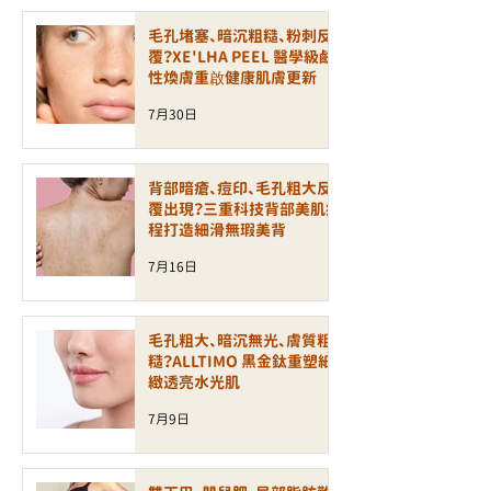
毛孔堵塞、暗沉粗糙、粉刺反
覆？XE'LHA PEEL 醫學級鹼
性煥膚重啟健康肌膚更新
7月30日
背部暗瘡、痘印、毛孔粗大反
覆出現？三重科技背部美肌療
程打造細滑無瑕美背
7月16日
毛孔粗大、暗沉無光、膚質粗
糙？ALLTIMO 黑金鈦重塑細
緻透亮水光肌
7月9日