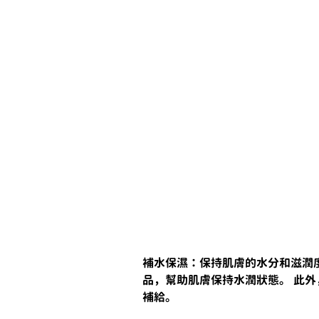
補水保濕：保持肌膚的水分和滋潤
品，幫助肌膚保持水潤狀態。 此
補給。