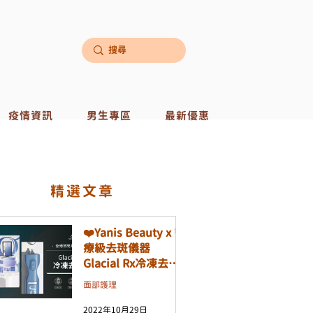
疫情資訊
男生專區
最新優惠
​精選文章
❤️Yanis Beauty x 醫
療級去斑儀器
Glacial Rx冷凍去斑
機❤️
面部護理
2022年10月29日