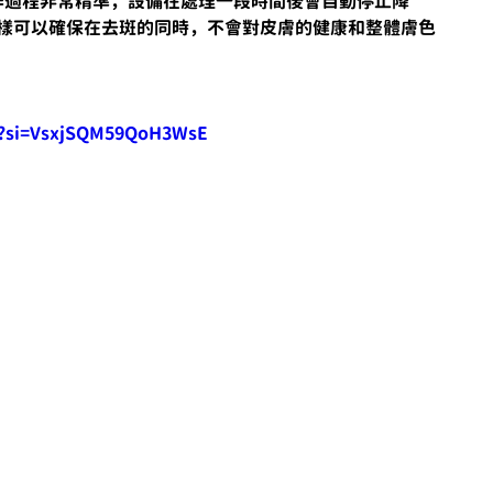
機的操作過程非常精準，設備在處理一段時間後會自動停止降
這樣可以確保在去斑的同時，不會對皮膚的健康和整體膚色
M?si=VsxjSQM59QoH3WsE