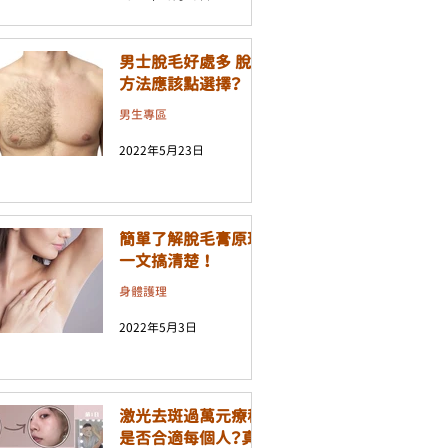
男士脫毛好處多 脫毛
方法應該點選擇？
男生專區
2022年5月23日
簡單了解脫毛膏原理
一文搞清楚 ！
身體護理
2022年5月3日
激光去斑過萬元療程
是否合適每個人？真