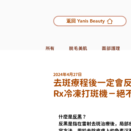
返回 Yanis Beauty
所有
脱毛美肌
面部護理
2024年4月27日
去斑療程後一定會反黑
Rx冷凍打斑機－絕
什麼是
反黑
？
反黑是指在雷射去斑治療後，局部
容方法，用於去除皮膚上的色素沉