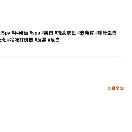
alSpa
#科研級
#spa
#美白
#提高膚色
#去角質
#膠原蛋白
色斑
#冷凍打斑機
#反黑
#反白
查看全部