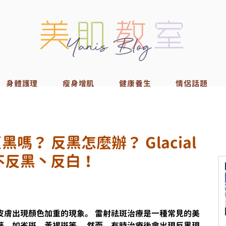
身體護理
瘦身增肌
健康養生
情侶話題
嗎？ 反黑怎麼辦？ Glacial
不反黑丶反白！
皮膚出現顏色加重的現象。 雷射祛斑治療是一種常見的美
著，如雀斑、黃褐斑等。 然而，有時治療後會出現反黑現