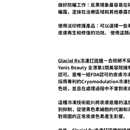
做好防曬工作：反黑現象最容易在陽
曬霜，塗抹在治療區域和其他暴露
使用淡印修護產品：可以選擇一些
皮膚再生和修復的功效。 使用這
Glacial Rx冷凍打斑機
－去斑絕不
Yanis Beauty 全港第1間美容
認可。是唯一經FDA認可的皮膚冷凍
採用專利的Cryomodulati
色斑，並且在處理過程中不會對皮
這種冷凍技術能夠將皮膚底層的溫度
到抑制，促使黑色素細胞的代謝和
對周圍的正常皮膚色素產生影響。