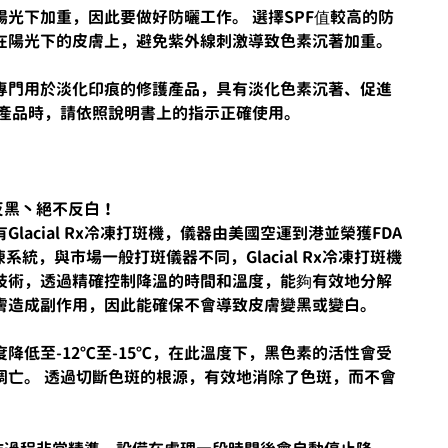
光下加重，因此要做好防曬工作。 選擇SPF值較高的防
在陽光下的皮膚上，避免紫外線刺激導致色素沉著加重。
專門用於淡化印痕的修護產品，具有淡化色素沉著、促進
類產品時，請依照說明書上的指示正確使用。
反黑丶絕不反白！
院擁有Glacial Rx冷凍打斑機，儀器由美國空運到港並榮獲FDA
系統，與市場一般打斑儀器不同，Glacial Rx冷凍打斑機
on冷凍技術，透過精確控制降溫的時間和溫度，能夠有效地分解
膚造成副作用，因此能確保不會導致皮膚變黑或變白。
降低至-12℃至-15℃，在此溫度下，黑色素的活性會受
凋亡。 透過切斷色斑的根源，有效地消除了色斑，而不會