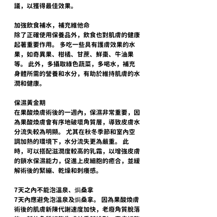
議，以獲得最佳效果。
加強飲食補水，補充維他命
除了正確使用保養品外，飲食也對肌膚的健康
起著重要作用。 多吃一些具有護膚效果的水
果，如奇異果、柑橘、甘蔗、鮮棗、牛油果
等。 此外，多攝取綠色蔬菜，多喝水，補充
身體所需的營養和水分，有助於維持肌膚的水
潤和健康。
保濕黃金期
在果酸煥膚術後的一週內，保濕非常重要，因
為果酸煥膚會有序地破壞角質層，導致皮膚水
分流失較為明顯。 尤其在秋冬季節和室內空
調加熱的環境下，水分流失更為嚴重。 此
時，可以搭配滋潤度較高的乳霜，以增強皮膚
的鎖水保濕能力，促進上皮細胞的癒合，並緩
解術後的緊繃、乾燥和刺癢感。
7天之內不能泡溫泉、焗桑拿
7天內應避免泡溫泉及焗桑拿。 因為果酸煥膚
術後的肌膚新陳代謝速度加快，老廢角質脫落