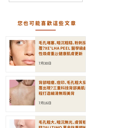
金鈦拉提打造緊緻年輕
一代煥膚科技 LA
輪廓
PEEL 療程
您也可能喜歡這些文章
毛孔堵塞、暗沉粗糙、粉刺反
覆？XE'LHA PEEL 醫學級鹼
性煥膚重啟健康肌膚更新
7月30日
背部暗瘡、痘印、毛孔粗大反
覆出現？三重科技背部美肌療
程打造細滑無瑕美背
7月16日
毛孔粗大、暗沉無光、膚質粗
糙？ALLTIMO 黑金鈦重塑細