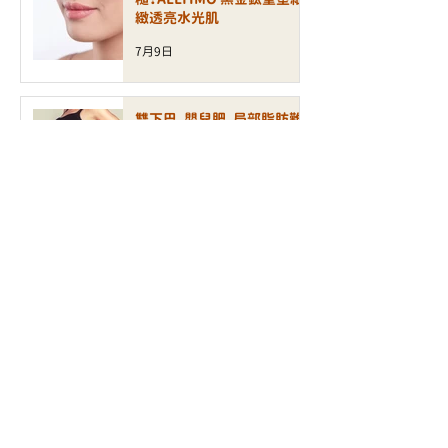
緻透亮水光肌
7月9日
雙下巴、嬰兒肥、局部脂肪難
消？EXION 標靶溶脂槍精準
打造緊緻立體輪廓
7月6日
皮膚乾燥、泛紅敏感、缺乏光
澤？INCRYO 水滴皇后槍打造
水潤透亮健康肌
6月30日
面部鬆弛、輪廓模糊、細紋增
加？ALLTIMO 黑金鈦拉提打
造緊緻年輕輪廓