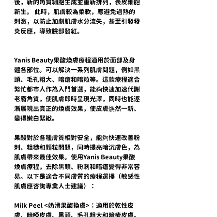
後，新的角質細胞生成並重新排列，表皮細胞
新生。 此時，肌膚較為柔軟，應避免過熱的
刺激，以防止加劇肌膚水分流失，甚至引發發
炎反應，導致臉部發紅。
Yanis Beauty果酸煥膚療程適用於面部及身
體各部位。可以解決一系列肌膚問題，例如黑
頭、毛孔粗大、暗瘡和暗粒等。這款療程適合
繁忙都市人作為入門首選，能夠快速加速代謝
老廢角質，使肌膚即時呈現光澤，同時也能逐
漸展現出真正的煥膚效果，使皮膚焕然一新、
變得嫩白緊緻。
果酸對於各種膚質相對安全，能夠快速改善粉
刺、粗糙和顆粒問題，同時提亮暗沉膚色，為
肌膚帶來最佳效果。使用Yanis Beauty果酸
煥膚療程，去除黑頭、粉刺和暗瘡變得非常容
易。以下是適合不同膚質的療程選擇（敏感性
肌膚應咨詢專業人士建議）：
Milk Peel <奶滑果酸換膚>：適用於乾性皮
膚、暗啞皮膚、黑頭、毛孔粗大和暗瘡皮膚。