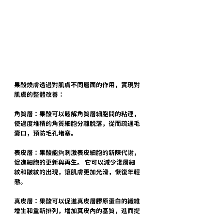
果酸煥膚透過對肌膚不同層面的作用，實現對
肌膚的整體改善：
角質層：果酸可以鬆解角質層細胞間的粘連，
使過度堆積的角質細胞分離脫落，從而疏通毛
囊口，預防毛孔堵塞。
表皮層：果酸能夠刺激表皮細胞的新陳代謝，
促進細胞的更新與再生。 它可以減少淺層細
紋和皺紋的出現，讓肌膚更加光滑，恢復年輕
態。
真皮層：果酸可以促進真皮層膠原蛋白的纖維
增生和重新排列，增加真皮內的基質，進而提