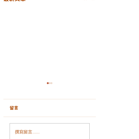
留言
面部鬆弛、輪廓模糊、
毛孔粗大、凹凸洞
撰寫留言......
細紋增加？ALLTIMO 黑
瘡印反覆出現？認