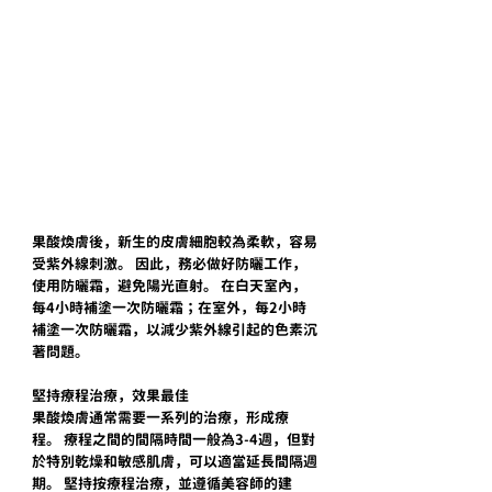
果酸煥膚後，新生的皮膚細胞較為柔軟，容易
受紫外線刺激。 因此，務必做好防曬工作，
使用防曬霜，避免陽光直射。 在白天室內，
每4小時補塗一次防曬霜；在室外，每2小時
補塗一次防曬霜，以減少紫外線引起的色素沉
著問題。
堅持療程治療，效果最佳
果酸煥膚通常需要一系列的治療，形成療
程。 療程之間的間隔時間一般為3-4週，但對
於特別乾燥和敏感肌膚，可以適當延長間隔週
期。 堅持按療程治療，並遵循美容師的建