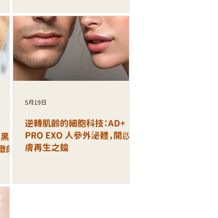
5月19日
逆轉肌齡的細胞科技：AD+
PRO EXO 人參外泌體，開啟肌
 黑金
膚再生之鑰
緻的