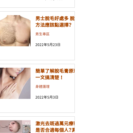
男士脫毛好處多 脫毛
方法應該點選擇？
男生專區
2022年5月23日
簡單了解脫毛膏原理
一文搞清楚 ！
身體護理
2022年5月3日
激光去斑過萬元療程
是否合適每個人？真