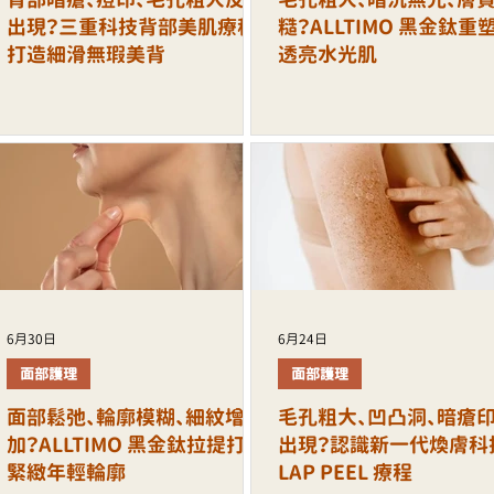
出現？三重科技背部美肌療程
糙？ALLTIMO 黑金鈦重
打造細滑無瑕美背
透亮水光肌
6月30日
6月24日
面部護理
面部護理
面部鬆弛、輪廓模糊、細紋增
毛孔粗大、凹凸洞、暗瘡
加？ALLTIMO 黑金鈦拉提打造
出現？認識新一代煥膚科
緊緻年輕輪廓
LAP PEEL 療程