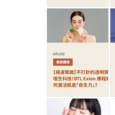
6月18日
面部護理
【極速緊緻】不打針的透明質酸
增生科技！BTL Exion 療程如
何激活肌底「自生力」？