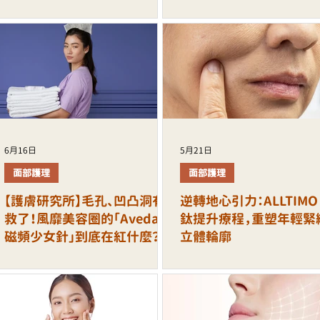
6月16日
5月21日
面部護理
面部護理
【護膚研究所】毛孔、凹凸洞有
逆轉地心引力：ALLTIMO
救了！風靡美容圈的「Aveda
鈦提升療程，重塑年輕緊
磁頻少女針」到底在紅什麼？
立體輪廓