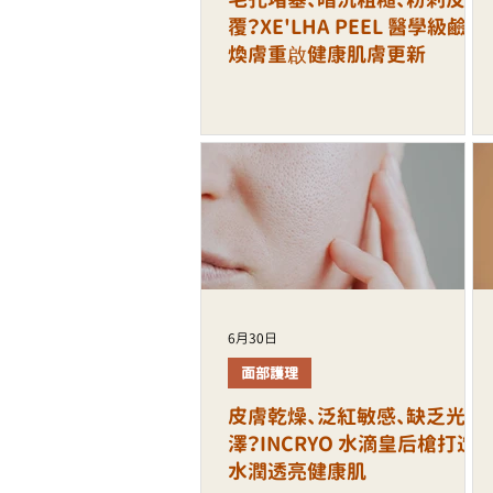
覆？XE'LHA PEEL 醫學級鹼性
煥膚重啟健康肌膚更新
6月30日
面部護理
皮膚乾燥、泛紅敏感、缺乏光
澤？INCRYO 水滴皇后槍打造
水潤透亮健康肌