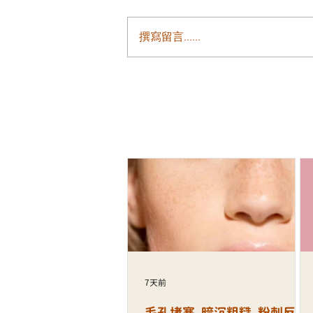
撰寫留言......
不要讓愛情變成賭博，成為最
的選擇
7天前
毛孔堵塞、暗沉粗糙、粉刺反