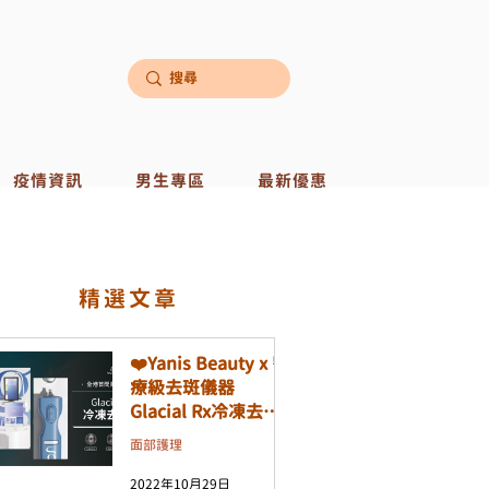
疫情資訊
男生專區
最新優惠
​精選文章
❤️Yanis Beauty x 醫
療級去斑儀器
Glacial Rx冷凍去斑
機❤️
面部護理
2022年10月29日