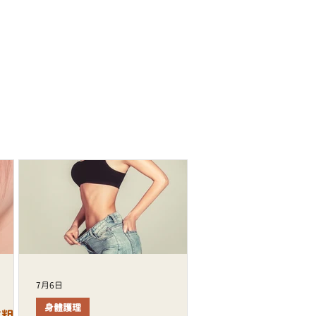
7月6日
身體護理
質粗