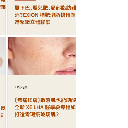
塑細緻
雙下巴、嬰兒肥、局部脂肪難
消？EXION 標靶溶脂槍精準打
造緊緻立體輪廓
6月23日
【無痛煥膚】敏感肌也能刷酸！
全新 XE LHA 醫學級療程如何
印反覆
打造零瑕疵玻璃肌？
技