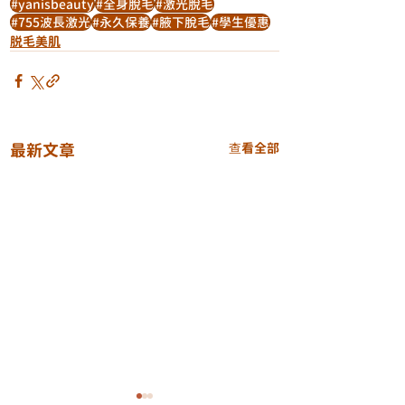
#yanisbeauty
#全身脫毛
#激光脫毛
#755波長激光
#永久保養
#腋下脫毛
#學生優惠
脱毛美肌
最新文章
查看全部