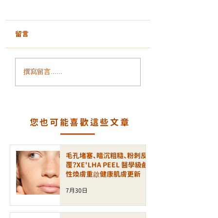
GentleLase Pro 755nm
激光脫毛｜安全、舒
適、持久的光滑膚感
留言
不論是夏天還是日常護理，
乾淨無毛的肌膚總能讓人倍
感自信。傳統脫毛方法（剃
GentleLase Pro
刀、蜜蠟、脫毛膏）雖然方
撰寫留言......
755nm｜專業醫
便，但容易引起疼痛、毛囊
射脫毛，舒適、安
炎或反黑問題。如今，醫學
級激光技術成為主流，其中
長效
美
您也可能喜歡這些文章
國 Candela GentleLase Pr
o 755nm 激光脫毛系統 被
公認為臨床效果最穩定、舒
毛孔堵塞、暗沉粗糙、粉刺反
適度最高、最安全的激光脫
覆？XE'LHA PEEL 醫學級鹼
性煥膚重啟健康肌膚更新
毛設備之一。 技術核心｜
755 nm 亞歷山大激光精準
7月30日
鎖定毛囊
GentleLase Pro 採用