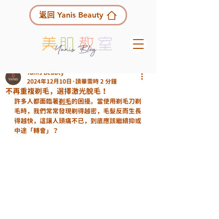
返回 Yanis Beauty
Yanis Beauty
2024年12月10日
讀畢需時 2 分鐘
不再重複剃毛，選擇激光脫毛！
許多人都面臨著
剃毛
的困擾。當使用剃毛刀剃
毛時，我們常常發現剃得越密，毛髮反而生長
得越快，這讓人頭痛不已，到底應該繼續抑或
中途「轉會」？