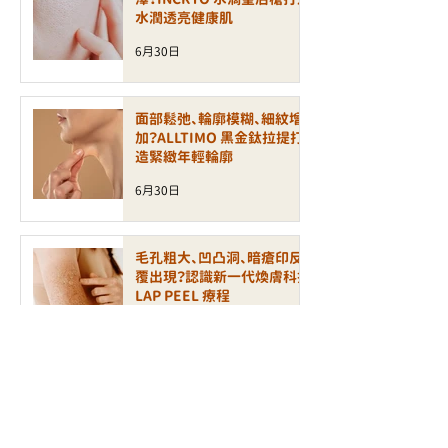
水潤透亮健康肌
6月30日
面部鬆弛、輪廓模糊、細紋增
加？ALLTIMO 黑金鈦拉提打
造緊緻年輕輪廓
6月30日
毛孔粗大、凹凸洞、暗瘡印反
覆出現？認識新一代煥膚科技
LAP PEEL 療程
6月24日
【無痛煥膚】敏感肌也能刷酸！
全新 XE LHA 醫學級療程如
何打造零瑕疵玻璃肌？