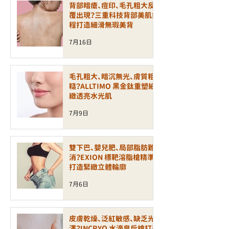
背部暗瘡、痘印、毛孔粗大反
覆出現？三重科技背部美肌療
程打造細滑無瑕美背
7月16日
毛孔粗大、暗沉無光、膚質粗
糙？ALLTIMO 黑金鈦重塑細
緻透亮水光肌
7月9日
雙下巴、嬰兒肥、局部脂肪難
消？EXION 標靶溶脂槍精準
打造緊緻立體輪廓
7月6日
皮膚乾燥、泛紅敏感、缺乏光
澤？INCRYO 水滴皇后槍打造