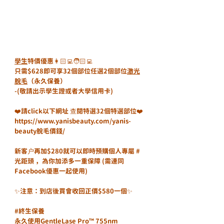
學生
特價優惠👩🏻‍💻🧑🏻‍💻
只需$628即可享32個部位任選2個部位
激光
脫毛
（永久保養）
-(敬請出示學生證或者大學信用卡)
❤️請click以下網址 查閱特選32個特選部位❤️
https://www.yanisbeauty.com/yanis-
beauty脫毛價錢/
新客户再加$280就可以即時預購個人專屬 
#
光距頭
 ，為你加添多一重保障 (需連同
Facebook優惠一起使用)
✨注意：到店後買會收回正價$580一個✨
#終生保養
永久使用GentleLase Pro™️ 755nm