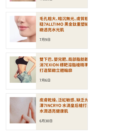
毛孔粗大、暗沉無光、膚質粗
糙？ALLTIMO 黑金鈦重塑細
緻透亮水光肌
7月9日
雙下巴、嬰兒肥、局部脂肪難
消？EXION 標靶溶脂槍精準
打造緊緻立體輪廓
7月6日
皮膚乾燥、泛紅敏感、缺乏光
澤？INCRYO 水滴皇后槍打造
水潤透亮健康肌
6月30日