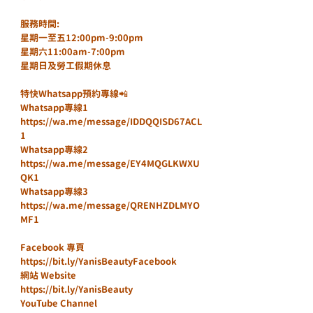
服務時間:
星期一至五12:00pm-9:00pm
星期六11:00am-7:00pm
星期日及勞工假期休息
特快Whatsapp預約專線📲
Whatsapp專線1 
https://wa.me/message/IDDQQISD67ACL
1
Whatsapp專線2 
https://wa.me/message/EY4MQGLKWXU
QK1
Whatsapp專線3 
https://wa.me/message/QRENHZDLMYO
MF1
Facebook 專頁
https://bit.ly/YanisBeautyFacebook
網站 Website
https://bit.ly/YanisBeauty
YouTube Channel