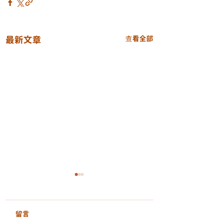
最新文章
查看全部
GentleLase Pro 755nm
激光脫毛｜安全、舒
適、持久的光滑膚感
留言
不論是夏天還是日常護理，