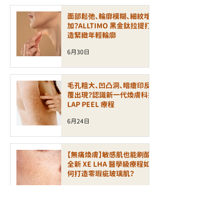
面部鬆弛、輪廓模糊、細紋增
加？ALLTIMO 黑金鈦拉提打
造緊緻年輕輪廓
6月30日
毛孔粗大、凹凸洞、暗瘡印反
覆出現？認識新一代煥膚科技
LAP PEEL 療程
6月24日
【無痛煥膚】敏感肌也能刷酸！
全新 XE LHA 醫學級療程如
何打造零瑕疵玻璃肌？
6月23日