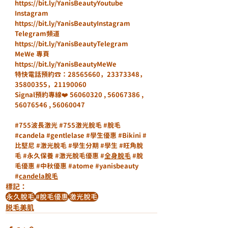
https://bit.ly/YanisBeautyYoutube
Instagram
https://bit.ly/YanisBeautyInstagram
Telegram頻道
https://bit.ly/YanisBeautyTelegram
MeWe 專頁
https://bit.ly/YanisBeautyMeWe
特快電話預約☎️：28565660，23373348，
35800355，21190060
Signal預約專線❤️ 56060320 , 56067386 , 
56076546 , 56060047
#755波長激光
#755激光脫毛
#脫毛
#candela
#gentlelase
#學生優惠
#Bikini
#
比堅尼
#激光脫毛
#學生分期
#學生
#旺角脫
毛
#永久保養
#激光脫毛優惠
 #
全身脫毛
#脫
毛優惠
#中秋優惠
#atome
#yanisbeauty
#
candela脫毛
標記：
永久脫毛
#脫毛優惠
激光脫毛
脱毛美肌