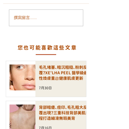
乾淨無毛的肌膚總能讓人倍
感自信。傳統脫毛方法（剃
GentleLase Pro
刀、蜜蠟、脫毛膏）雖然方
撰寫留言......
755nm｜專業醫
便，但容易引起疼痛、毛囊
射脫毛，舒適、安
炎或反黑問題。如今，醫學
級激光技術成為主流，其中
長效
美
您也可能喜歡這些文章
國 Candela GentleLase Pr
o 755nm 激光脫毛系統 被
公認為臨床效果最穩定、舒
毛孔堵塞、暗沉粗糙、粉刺反
適度最高、最安全的激光脫
覆？XE'LHA PEEL 醫學級鹼
性煥膚重啟健康肌膚更新
毛設備之一。 技術核心｜
755 nm 亞歷山大激光精準
7月30日
鎖定毛囊
GentleLase Pro 採用
背部暗瘡、痘印、毛孔粗大反
覆出現？三重科技背部美肌療
程打造細滑無瑕美背
7月16日