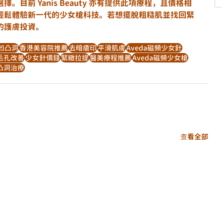
目前 Yanis Beauty 亦有提供此項療程，且價格相
輕鬆體驗新一代的少女槍科技。若想擺脫粗糙肌並找回緊
的護膚投資。
凹凸洞
香港美容院推薦
去暗瘡印
平滑肌膚
Aveda磁頻少女針
毛孔改善
少女針價錢
緊緻拉提
醫美療程推薦
Aveda磁頻少女槍
凸洞治療
查看全部