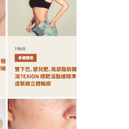
7月6日
身體護理
質粗
塑細緻
雙下巴、嬰兒肥、局部脂肪難
消？EXION 標靶溶脂槍精準打
造緊緻立體輪廓