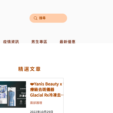
疫情資訊
男生專區
最新優惠
​精選文章
❤️Yanis Beauty x 醫
療級去斑儀器
Glacial Rx冷凍去斑
機❤️
面部護理
2022年10月29日