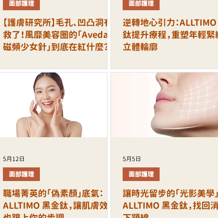
面部護理
面部護理
【護膚研究所】毛孔、凹凸洞有
逆轉地心引力：ALLTIMO
救了！風靡美容圈的「Aveda
鈦提升療程，重塑年輕緊
磁頻少女針」到底在紅什麼？
立體輪廓
5月12日
5月5日
面部護理
面部護理
職場菁英的「偽素顏」底氣：
讓時光留步的「光影美學」
ALLTIMO 黑金鈦，讓肌膚效率
ALLTIMO 黑金鈦，找回
也跟上你的步調
下顎線