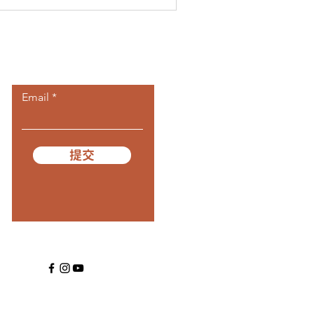
​訂閱我們
Email
提交