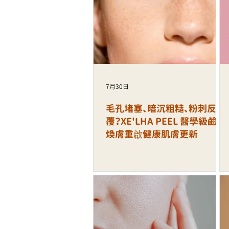
7月30日
毛孔堵塞、暗沉粗糙、粉刺反
覆？XE'LHA PEEL 醫學級鹼性
煥膚重啟健康肌膚更新