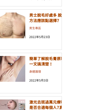
男士脫毛好處多 脫毛
方法應該點選擇？
男生專區
2022年5月23日
簡單了解脫毛膏原理
一文搞清楚 ！
身體護理
2022年5月3日
激光去斑過萬元療程
是否合適每個人？真