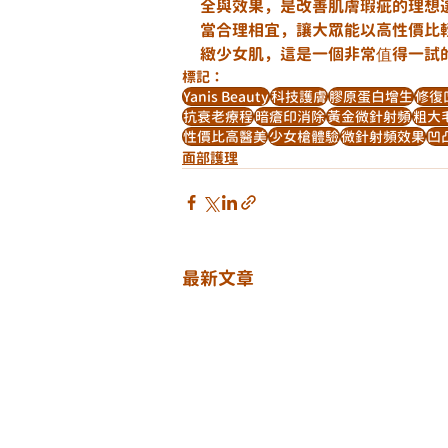
全與效果，是改善肌膚瑕疵的理想選擇。
當合理相宜，讓大眾能以高性價比
緻少女肌，這是一個非常值得一試
標記：
Yanis Beauty
科技護膚
膠原蛋白增生
修復
抗衰老療程
暗瘡印消除
黃金微針射頻
粗大
性價比高醫美
少女槍體驗
微針射頻效果
凹
面部護理
最新文章