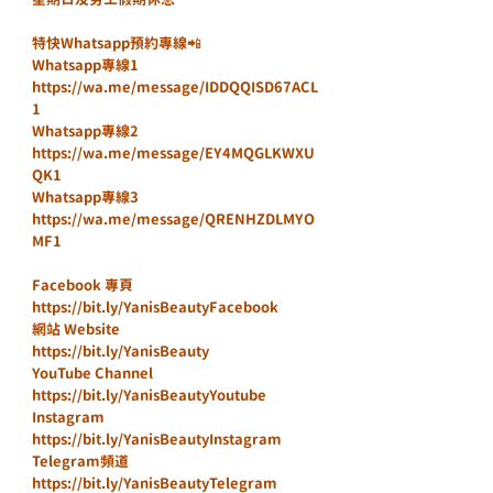
特快Whatsapp預約專線📲
Whatsapp專線1 
https://wa.me/message/IDDQQISD67ACL
1
Whatsapp專線2 
https://wa.me/message/EY4MQGLKWXU
QK1
Whatsapp專線3 
https://wa.me/message/QRENHZDLMYO
MF1
Facebook 專頁
https://bit.ly/YanisBeautyFacebook
網站 Website
https://bit.ly/YanisBeauty
YouTube Channel
https://bit.ly/YanisBeautyYoutube
Instagram
https://bit.ly/YanisBeautyInstagram
Telegram頻道
https://bit.ly/YanisBeautyTelegram