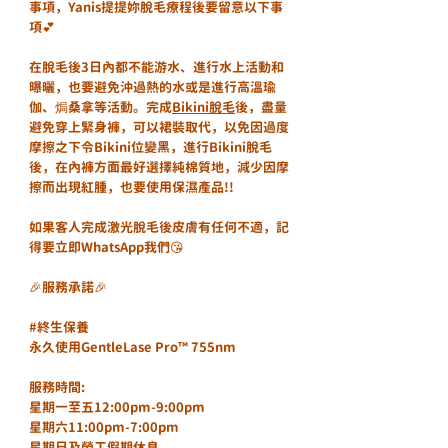
事項，Yanis提提妳脫毛療程後要留意以下事
項💕
在脫毛後3日內都不能游水、進行水上活動和
曝曬，也要避免沖過熱的水或是進行高溫瑜
伽、焗桑拿等活動。完成
Bikini脫毛
後，盡量
避免穿上緊身褲，可以裙裝取代，以免因過度
摩擦之下令Bikini位變黑，進行Bikini脫毛
後，在內褲方面最好選擇純棉質地，減少因摩
擦而出現紅腫，也要使用保濕產品!!
如果客人完成激光脫毛後皮膚有任何不適，記
得要立即WhatsApp我們😘
🎉服務承諾🎉
#終生保養
永久使用GentleLase Pro™️ 755nm
服務時間:
星期一至五12:00pm-9:00pm
星期六11:00pm-7:00pm
星期日及勞工假期休息