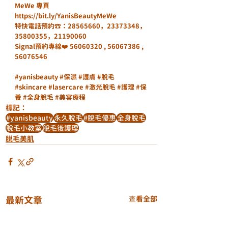
MeWe 專頁
https://bit.ly/YanisBeautyMeWe
特快電話預約☎️：28565660，23373348，
35800355，21190060
Signal預約專線❤️ 56060320 , 56067386 , 
56076546 
#yanisbeauty
#保濕
#護膚
#脫毛
#skincare
#lasercare
#激光脫毛
#護理
#保
養
#全身脫毛
#美容療程
標記：
#yanisbeauty
永久脫毛
#脫毛優惠
全身脫毛
脫毛小教室
脫毛後護理
脱毛美肌
最新文章
查看全部