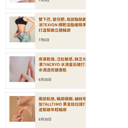
7月9日
雙下巴、嬰兒肥、局部脂肪難
消？EXION 標靶溶脂槍精準
打造緊緻立體輪廓
7月6日
皮膚乾燥、泛紅敏感、缺乏光
澤？INCRYO 水滴皇后槍打造
水潤透亮健康肌
6月30日
面部鬆弛、輪廓模糊、細紋增
加？ALLTIMO 黑金鈦拉提打
造緊緻年輕輪廓
6月30日