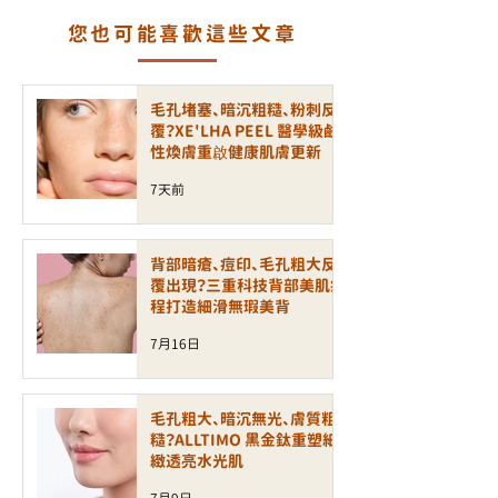
長效
美
您也可能喜歡這些文章
國 Candela GentleLase Pr
o 755nm 激光脫毛系統 被
公認為臨床效果最穩定、舒
毛孔堵塞、暗沉粗糙、粉刺反
適度最高、最安全的激光脫
覆？XE'LHA PEEL 醫學級鹼
性煥膚重啟健康肌膚更新
毛設備之一。 技術核心｜
755 nm 亞歷山大激光精準
7天前
鎖定毛囊
GentleLase Pro 採用
背部暗瘡、痘印、毛孔粗大反
覆出現？三重科技背部美肌療
程打造細滑無瑕美背
7月16日
毛孔粗大、暗沉無光、膚質粗
糙？ALLTIMO 黑金鈦重塑細
緻透亮水光肌