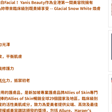
cial！ Yanis Beauty作為全港第一間美容院擁有
來臨床級別既貴婦享受 -- Glacial Snow White 煥膚
勻光澤
紋，平衡肌膚
我修護力
氧化
力，抵禦初老
程中使用的護膚品，是新加坡專業護膚品牌Allies of Skin專門
捧的Allies of Skin暢銷全球29個國家及地區，臨床級別
度的活性美肌成分，致力為愛美者提供尖端、高效及最佳
美容雜誌頒發的獎項，包括 Allure、Harper's 