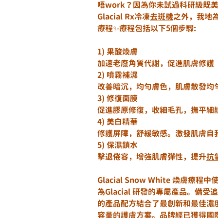
唔work？因為你未試過科研級既美白Fa
Glacial Rx冷凍
去斑機
之外，我地為妳帶
療程✨療程包括以下5個步驟:
1) 果酸煥膚
加速老廢角質代謝，促進肌膚修護
2) 噴霧補濕 
改善暗沉，均勻膚色，肌膚散發均
3) 修復面膜
促進膠原修復，收細毛孔，撫平細
4) 美白精華 
修護屏障，舒緩敏感。激發肌膚自
5) 保濕鎖水
擊退倦容，增強肌膚彈性，提升
抗
Glacial Snow White 煥膚療
為Glacial 研發的專屬產品。備受追
的產品配方結合了最創新和最佳濃
容量的護膚方案。品牌經已獲得國際權威