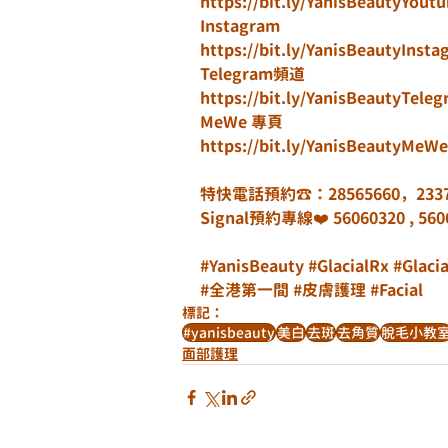
https://bit.ly/YanisBeautyYout
Instagram
https://bit.ly/YanisBeautyInst
Telegram頻道
https://bit.ly/YanisBeautyTele
MeWe 專頁
https://bit.ly/YanisBeautyMeWe
特快電話預約☎️：28565660，23373
Signal預約專線❤️ 56060320 , 56067
#YanisBeauty
#GlacialRx
#Glaci
#全港第一間
#皮膚護理
#Facial
標記：
#yanisbeauty
美白
去斑
去角質
脫毛小教
面部護理