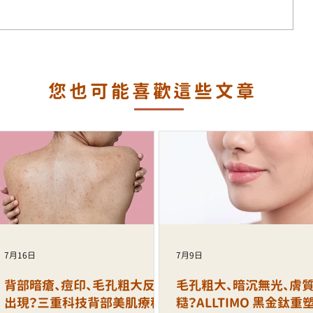
澤？
面部鬆弛、輪廓模糊、細紋增加？
您也可能喜歡這些文章
透亮
ALLTIMO 黑金鈦拉提打造緊緻年輕
輪廓
7月16日
7月9日
背部暗瘡、痘印、毛孔粗大反覆
毛孔粗大、暗沉無光、膚
出現？三重科技背部美肌療程
糙？ALLTIMO 黑金鈦重