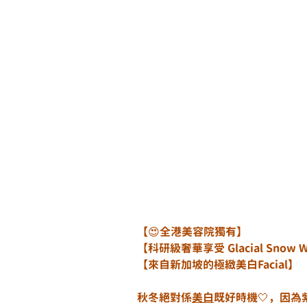
【😍全港美容院獨有】 
【科研級奢華享受 Glacial Snow 
【來自新加坡的極緻美白Facial】 
秋冬絕對係
美白
既好時機🤍，因為