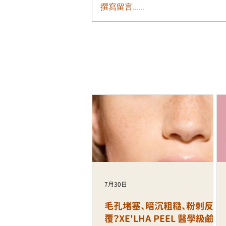
撰寫留言......
皮膚乾燥、泛紅敏感、缺乏光
INCRYO 水滴皇后槍打造水潤
健康肌
7月30日
毛孔堵塞、暗沉粗糙、粉刺反
覆？XE'LHA PEEL 醫學級鹼性