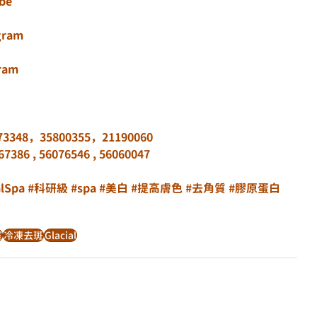
ube
agram
gram
348，35800355，21190060
386 , 56076546 , 56060047
alSpa
#科研級
#spa
#美白
#提高膚色
#去角質
#膠原蛋白
室
冷凍去斑
Glacial