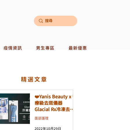
疫情資訊
男生專區
最新優惠
​精選文章
❤️Yanis Beauty x 醫
療級去斑儀器
Glacial Rx冷凍去斑
機❤️
面部護理
2022年10月29日