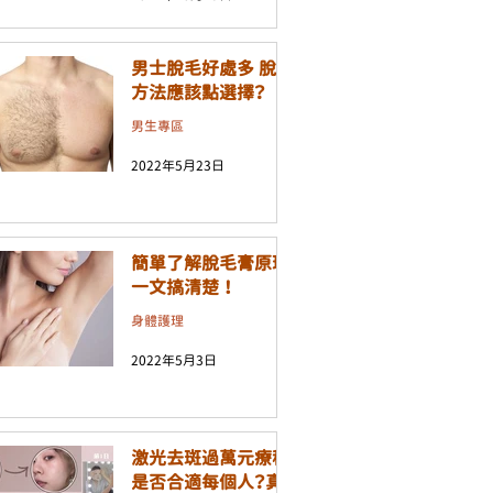
男士脫毛好處多 脫毛
方法應該點選擇？
男生專區
2022年5月23日
簡單了解脫毛膏原理
一文搞清楚 ！
身體護理
2022年5月3日
激光去斑過萬元療程
是否合適每個人？真