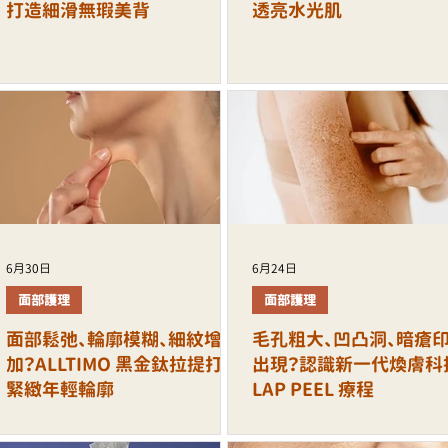
打造細滑無瑕美背
透亮水光肌
6月30日
6月24日
面部護理
面部護理
面部鬆弛、輪廓模糊、細紋增
毛孔粗大、凹凸洞、暗瘡
加？ALLTIMO 黑金鈦拉提打造
出現？認識新一代煥膚科
緊緻年輕輪廓
LAP PEEL 療程