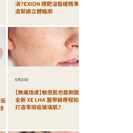
消？EXION 標靶溶脂槍精準打
造緊緻立體輪廓
6月23日
【無痛煥膚】敏感肌也能刷酸！
全新 XE LHA 醫學級療程如何
印反覆
打造零瑕疵玻璃肌？
技