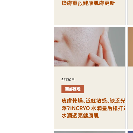
煥膚重啟健康肌膚更新
6月30日
面部護理
皮膚乾燥、泛紅敏感、缺乏光
澤？INCRYO 水滴皇后槍打造
水潤透亮健康肌