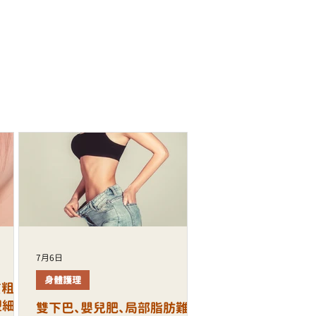
7月6日
身體護理
質粗
塑細緻
雙下巴、嬰兒肥、局部脂肪難