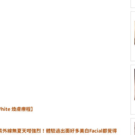
White 煥膚療程】 
紫外線無夏天咁強烈！體驗過出面好多美白Facial都覺得