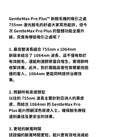
GentleMax Pro Plus™️ 新脫毛機的吸引之處
755nm 激光脫毛的好處大家耳熟能詳，但今
次 GentleMax Pro Plus 的整體功能全面升
級，究竟有哪些吸引之處呢？
1. 最佳雙波長組合 755nm x 1064nm
新版本結合了 1064nm 波長，這不僅有助於
有效脫毛，還能刺激膠原蛋白增生，實現即時
收緊效果。此外，對於面臨血管性賀爾蒙斑困
擾的客人，1064nm 更能同時提供治療效
果。
2. 照顧所有皮膚類型
以往的 755nm 波長主要針對亞洲人的黃皮
膚，而結合 1064nm 的 GentleMax Pro 
Plus 能夠照顧深色皮膚人士，確保脫毛療程
達到最佳及更安全的效果。
3. 更短的脈寬時間
該設備的脈寬時間更短，能夠更有效地消滅幼