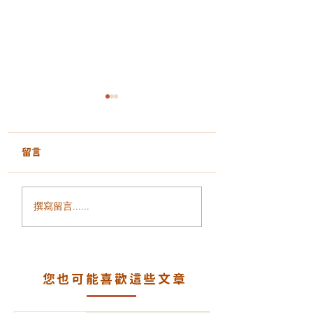
GentleLase Pro 755nm
激光脫毛｜安全、舒
適、持久的光滑膚感
留言
不論是夏天還是日常護理，
乾淨無毛的肌膚總能讓人倍
感自信。傳統脫毛方法（剃
GentleLase Pro
刀、蜜蠟、脫毛膏）雖然方
撰寫留言......
755nm｜專業醫
便，但容易引起疼痛、毛囊
射脫毛，舒適、安
炎或反黑問題。如今，醫學
級激光技術成為主流，其中
長效
美
您也可能喜歡這些文章
國 Candela GentleLase Pr
o 755nm 激光脫毛系統 被