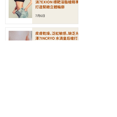
消？EXION 標靶溶脂槍精準
打造緊緻立體輪廓
7月6日
皮膚乾燥、泛紅敏感、缺乏光
澤？INCRYO 水滴皇后槍打造
水潤透亮健康肌
6月30日
面部鬆弛、輪廓模糊、細紋增
加？ALLTIMO 黑金鈦拉提打
造緊緻年輕輪廓
6月30日
毛孔粗大、凹凸洞、暗瘡印反
覆出現？認識新一代煥膚科技
LAP PEEL 療程