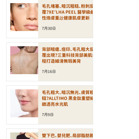
公認為臨床效果最穩定、舒
毛孔堵塞、暗沉粗糙、粉刺反
適度最高、最安全的激光脫
覆？XE'LHA PEEL 醫學級鹼
性煥膚重啟健康肌膚更新
毛設備之一。 技術核心｜
755 nm 亞歷山大激光精準
7月30日
鎖定毛囊
GentleLase Pro 採用
背部暗瘡、痘印、毛孔粗大反
覆出現？三重科技背部美肌療
程打造細滑無瑕美背
7月16日
毛孔粗大、暗沉無光、膚質粗
糙？ALLTIMO 黑金鈦重塑細
緻透亮水光肌
7月9日
雙下巴、嬰兒肥、局部脂肪難