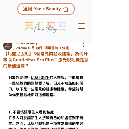
返回 Yanis Beauty
Yanis Beauty
2024年10月30日
讀畢需時 3 分鐘
【比堅尼脫毛】3個常見問題及建議。為何升
級版 GentleMax Pro Plus™️ 激光脫毛機是您
的最佳選擇？
對於想要進行
比堅尼脫毛
的人來說，可能會有
一些尷尬的問題想要了解，但又不知該如何開
口。以下是一些常見的疑慮和建議，希望能幫
助你更輕鬆地面對這個過程。
1. 不習慣讓陌生人看到私處
許多人對於讓陌生人接觸自己的私處感到不自
在。然而，比堅尼脫毛是一項非常普遍的美容