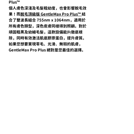
Plus™️
個人膚色
深淺
及毛髮粗幼度，也會影響脫毛效
果！而
脫毛頂級版 GentleMax Pro Plus™️ 
結
合了雙波長組合 755nm x 1064nm，適用於
所有膚色類型，深色皮膚同樣得到照顧。對於
頑固粗黑及幼細毛髮，這款設備能夠徹底根
除，同時有效激活肌底膠原蛋白，提升膚質。
如果您想要實現零毛、光滑、無瑕的肌膚，
GentleMax Pro Plus 絕對是您最佳的選擇。