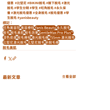
優惠
#比堅尼
#BIKINI脫毛
#腋下脫毛
#激光
脫毛
#學生分期
#學生
#旺角脫毛
#永久保
養
#激光脫毛優惠
#全身脫毛
#脫毛優惠
#學
生脫毛
#yanisbeauty
標記：
旺角美容院
美容療程
Yanis Beauty
永久脫毛
脫毛
脫毛美肌
脫毛效果
GentleMax Pro Plus™️
深色皮膚
脫毛療程
激光脫毛機
755nm 激光脫毛
比堅尼激光脫毛
比堅尼脫毛
新脫毛機
脱毛美肌
最新文章
查看全部