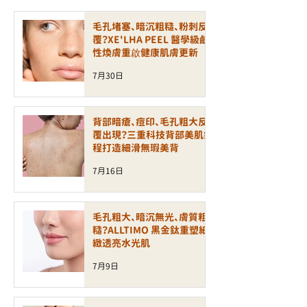
毛孔堵塞、暗沉粗糙、粉刺反
覆？XE'LHA PEEL 醫學級鹼
性煥膚重啟健康肌膚更新
7月30日
背部暗瘡、痘印、毛孔粗大反
覆出現？三重科技背部美肌療
程打造細滑無瑕美背
7月16日
毛孔粗大、暗沉無光、膚質粗
糙？ALLTIMO 黑金鈦重塑細
緻透亮水光肌
7月9日