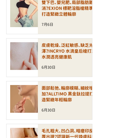
雙下巴、嬰兒肥、局部脂肪難
消？EXION 標靶溶脂槍精準
打造緊緻立體輪廓
7月6日
皮膚乾燥、泛紅敏感、缺乏光
澤？INCRYO 水滴皇后槍打造
水潤透亮健康肌
6月30日
面部鬆弛、輪廓模糊、細紋增
加？ALLTIMO 黑金鈦拉提打
造緊緻年輕輪廓
6月30日
毛孔粗大、凹凸洞、暗瘡印反
覆出現？認識新一代煥膚科技