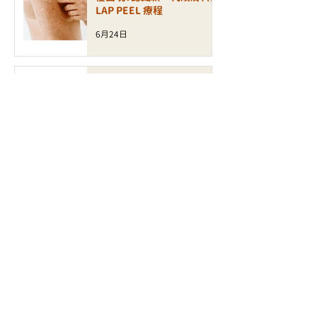
LAP PEEL 療程
6月24日
【無痛煥膚】敏感肌也能刷酸！
全新 XE LHA 醫學級療程如
何打造零瑕疵玻璃肌？
6月23日
【極速緊緻】不打針的透明質
酸增生科技！BTL Exion 療
程如何激活肌底「自生力」？
6月18日
【護膚研究所】毛孔、凹凸洞有
救了！風靡美容圈的「Aveda
磁頻少女針」到底在紅什麼？