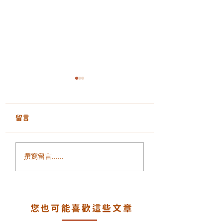
留言
面部鬆弛、輪廓模糊、
毛孔粗大、凹凸洞
撰寫留言......
細紋增加？ALLTIMO 黑
瘡印反覆出現？認
金鈦拉提打造緊緻年輕
一代煥膚科技 LA
輪廓
PEEL 療程
您也可能喜歡這些文章