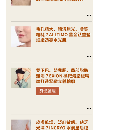
毛孔粗大、暗沉無光、膚質
粗糙？ALLTIMO 黑金鈦重塑
細緻透亮水光肌
雙下巴、嬰兒肥、局部脂肪
難消？EXION 標靶溶脂槍精
準打造緊緻立體輪廓
身體護理
皮膚乾燥、泛紅敏感、缺乏
光澤？INCRYO 水滴皇后槍