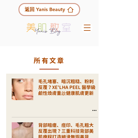
返回 Yanis Beauty
所有文章
毛孔堵塞、暗沉粗糙、粉刺
反覆？XE'LHA PEEL 醫學級
鹼性煥膚重啟健康肌膚更新
背部暗瘡、痘印、毛孔粗大
反覆出現？三重科技背部美
肌療程打造細滑無瑕美背